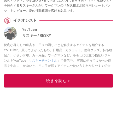
夏のアウトドアや水遊びを1着で済ませたい方におすすめ！コスパ最強ウェア
を紹介するリスキーさんが、ワークマンの「耐久撥水水陸両用ショートパン
ツ」をレビュー。夏の行動範囲を広げる名品です。
イチオシスト
YouTuber
リスキー / RESKY
便利な暮らしの道具や、日々の困りごとを解決するアイテムを紹介する
YouTuber。 買ってよかったもの、日用品、ガジェット、便利グッズ、持ち物
紹介、小さい財布、カー用品、ワークマンなど、暮らしに役立つ幅広いジャ
ンルをYouTube「
リスキーチャンネル
」で発信中。 実際に使ってよかった商
品を中心に、かゆいところに手が届くアイテムや使い方をわかりやすく紹介
しています。 ブログは
こちら
から！
このイチオシストの他の記事を読む
続きを読む＞