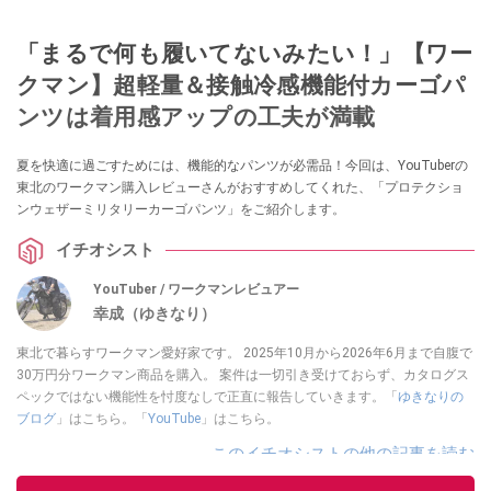
「まるで何も履いてないみたい！」【ワー
クマン】超軽量＆接触冷感機能付カーゴパ
ンツは着用感アップの工夫が満載
夏を快適に過ごすためには、機能的なパンツが必需品！今回は、YouTuberの
東北のワークマン購入レビューさんがおすすめしてくれた、「プロテクショ
ンウェザーミリタリーカーゴパンツ」をご紹介します。
イチオシスト
YouTuber / ワークマンレビュアー
幸成（ゆきなり）
東北で暮らすワークマン愛好家です。 2025年10月から2026年6月まで自腹で
30万円分ワークマン商品を購入。 案件は一切引き受けておらず、カタログス
ペックではない機能性を忖度なしで正直に報告していきます。「
ゆきなりの
ブログ
」はこちら。「
YouTube
」はこちら。
このイチオシストの他の記事を読む