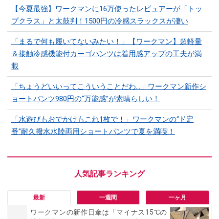
【今夏最強】ワークマンに16万使ったレビュアーが「トッ
プクラス」と太鼓判！1500円の冷感スラックスが凄い
「まるで何も履いてないみたい！」【ワークマン】超軽量
＆接触冷感機能付カーゴパンツは着用感アップの工夫が満
載
「ちょうどいいってこういうことだわ...」ワークマン新作シ
ョートパンツ980円の“万能感”が素晴らしい！
「水遊びもおでかけもこれ1枚で！」ワークマンの“ド定
番”耐久撥水水陸両用ショートパンツで夏を満喫！
最新
一週間
一ヶ月
ワークマンの新作日傘は「マイナス15℃の