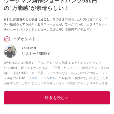
ワークマン新作ショートパンツ980円
の“万能感”が素晴らしい！
休日は部屋着のまま快適に過ごし、そのまま外出もしたい方におすすめ！コ
スパ最強ウェアを紹介するリスキーさんが、ワークマンの「エブリストレッ
チショートパンツ」をレビュー。気楽に履ける優秀アイテムです。
イチオシスト
YouTuber
リスキー / RESKY
便利な暮らしの道具や、日々の困りごとを解決するアイテムを紹介する
YouTuber。 買ってよかったもの、日用品、ガジェット、便利グッズ、持ち物
紹介、小さい財布、カー用品、ワークマンなど、暮らしに役立つ幅広いジャ
ンルをYouTube「
リスキーチャンネル
」で発信中。 実際に使ってよかった商
品を中心に、かゆいところに手が届くアイテムや使い方をわかりやすく紹介
しています。 ブログは
こちら
から！
このイチオシストの他の記事を読む
続きを読む＞