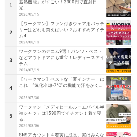
遮熱機能」がすごい！2300円で直射日
1
光...
2026/05/15
【ワークマン】ファン付きウェア用バッテ
リーはどれを買えばいい？おすすめアイテ
2
ム4...
2024/08/13
ワークマンのデニム9選！パンツ・ベスト
などアウトドアにも重宝！レディースアイ
3
テム...
2024/07/19
【ワークマン】ベストな「夏インナー」は
これ！“気化冷却-7°C”の機能で汗をかく...
4
2026/07/30
ワークマン「メディヒールルームパイル半
袖シャツ」は1590円でイチオシ！着て寝
5
る...
2026/08/06
SNSアカウントを着実に成長。実はみんな