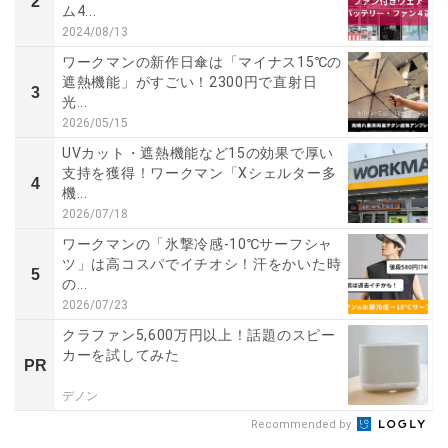
2
ム4...
2024/08/13
ワークマンの新作日傘は「マイナス15℃の
遮熱機能」がすごい！2300円で直射日
3
光...
2026/05/15
UVカット・遮熱機能など15の効果で厚い
支持を獲得！ワークマン「Xシェルター多
4
機...
2026/07/18
ワークマンの「氷撃冷感-10℃サーフシャ
ツ」は高コスパでイチオシ！汗をかいた時
5
の...
2026/07/23
クラファン5,600万円以上！話題のスピー
カーを試してみた
PR
デノン
Recommended by