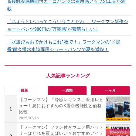
＆接触冷感機能付カーゴパンツは着用感アップの工夫が満
載
「ちょうどいいってこういうことだわ...」ワークマン新作シ
ョートパンツ980円の“万能感”が素晴らしい！
「水遊びもおでかけもこれ1枚で！」ワークマンの“ド定
番”耐久撥水水陸両用ショートパンツで夏を満喫！
最新
一週間
一ヶ月
【ワークマン】「冷感レギンス」着用レビ
ュー！夏におすすめの3選◎機能性と価格
1
比較
2025/07/16
【ワークマン】ファン付きウェア用バッテ
リーはどれを買えばいい？おすすめアイテ