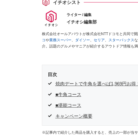
イチオシスト
ライター / 編集
イチオシ編集部
株式会社オールアバウトが株式会社NTTドコモと共同で
コ
や
業務スーパー
、
ダイソー
、
セリア
、
スターバックス
な
介。話題のグルメやマニアが紹介するアウトドア情報も満
が実際に使用してレビューしています。毎日トレンド情報
ださい！
目次
焼肉デートで牛角を選べば1,969円お
■牛角コース
■堪能コース
キャンペーン概要
※記事内で紹介した商品を購入すると、売上の一部が当サ