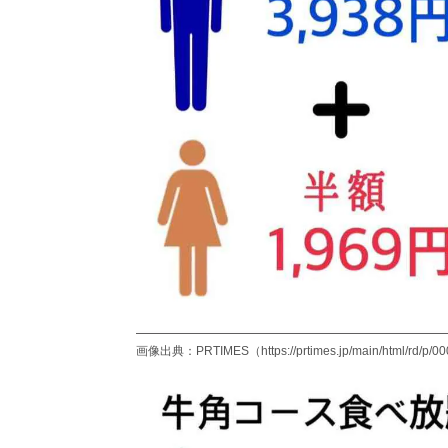
画像出典：PRTIMES（https://prtimes.jp/main/html/rd/p/0