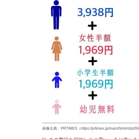
画像出典：PRTIMES（https://prtimes.jp/main/html/rd/p/0