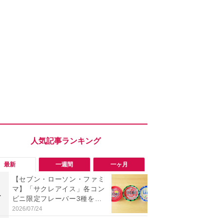
最新
一週間
一ヶ月
【セブン・ローソン・ファミ
「旅行気分
マ】「サクレアイス」各コン
食べ比べし
1
1
ビニ限定フレーバー3種を食
3つのご当地
べ比べ！今夏買うべきは？
新発売
2026/07/24
2026/08/02