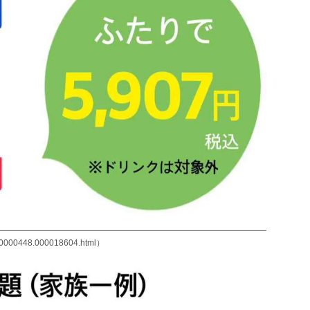
00000448.000018604.html）