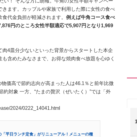
たい！”そんな方に朗報。牛角の女性半額キャンペー
できます。カップルや家族で利用した際に女性の食べ
飲食代金負担が軽減されます。
例えば牛角コース食べ
76円のところ女性半額適応で5,907円となり1,969
て肉4皿分少ないといった背景からスタートした本企
性も含めたみなさまで、お得な焼肉食べ放題を心ゆく
物価高で節約志向が高まった人は46.1％と前年比微
節約対象 一方、“たまの贅沢（ぜいたく）”では「外
elease/2024/0222_14041.html
の「平日ランチ定食」がリニューアル！メニューの種