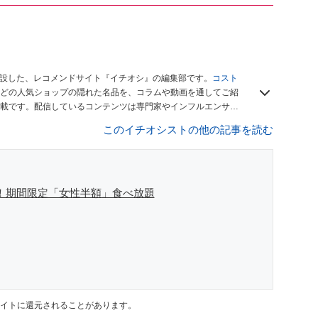
開設した、レコメンドサイト『イチオシ』の編集部です。
コスト
どの人気ショップの隠れた名品を、コラムや動画を通してご紹
載です。配信しているコンテンツは専門家やインフルエンサー
をお届けしているので、ぜひ
Googleニュースでフォロー
してく
このイチオシストの他の記事を読む
得！期間限定「女性半額」食べ放題
イトに還元されることがあります。