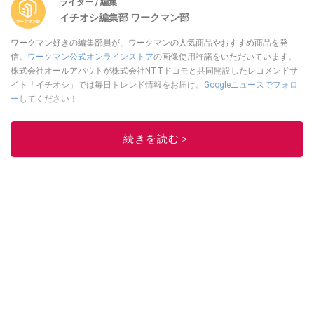
ライター / 編集
イチオシ編集部 ワークマン部
ワークマン好きの編集部員が、ワークマンの人気商品やおすすめ商品を発
信。
ワークマン公式オンラインストア
の画像使用許諾をいただいています。
株式会社オールアバウトが株式会社NTTドコモと共同開設したレコメンドサ
イト「イチオシ」では毎日トレンド情報をお届け。
Googleニュースでフォロ
ー
してください！
このイチオシストの他の記事を読む
続きを読む＞