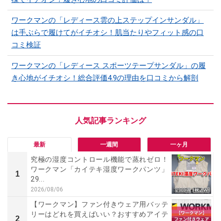
ワークマンの「レディース雲の上ステップインサンダル」
は手ぶらで履けてがイチオシ！肌当たりやフィット感の口
コミ検証
ワークマンの「レディース スポーツテープサンダル」の履
き心地がイチオシ！総合評価4.9の理由を口コミから解剖
最新
一週間
一ヶ月
究極の湿度コントロール機能で蒸れゼロ！
ワークマン「カイテキ湿度ワークパンツ」
1
29...
2026/08/06
【ワークマン】ファン付きウェア用バッテ
リーはどれを買えばいい？おすすめアイテ
2