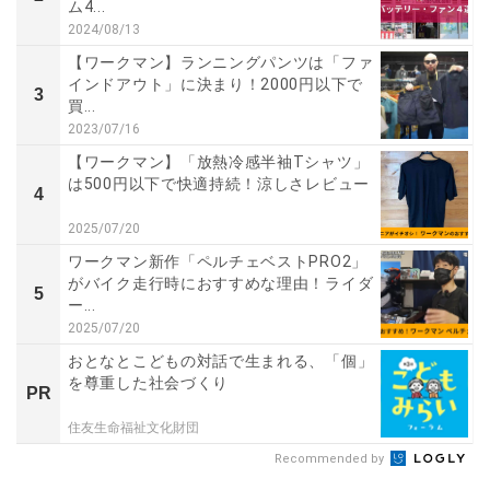
ム4...
2024/08/13
【ワークマン】ランニングパンツは「ファ
インドアウト」に決まり！2000円以下で
3
買...
2023/07/16
【ワークマン】「放熱冷感半袖Tシャツ」
は500円以下で快適持続！涼しさレビュー
4
2025/07/20
ワークマン新作「ペルチェベストPRO2」
がバイク走行時におすすめな理由！ライダ
5
ー...
2025/07/20
おとなとこどもの対話で生まれる、「個」
を尊重した社会づくり
PR
住友生命福祉文化財団
Recommended by