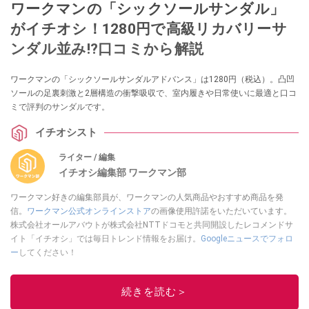
ワークマンの「シックソールサンダル」
がイチオシ！1280円で高級リカバリーサ
ンダル並み!?口コミから解説
ワークマンの「シックソールサンダルアドバンス」は1280円（税込）。凸凹
ソールの足裏刺激と2層構造の衝撃吸収で、室内履きや日常使いに最適と口コ
ミで評判のサンダルです。
イチオシスト
ライター / 編集
イチオシ編集部 ワークマン部
ワークマン好きの編集部員が、ワークマンの人気商品やおすすめ商品を発
信。
ワークマン公式オンラインストア
の画像使用許諾をいただいています。
株式会社オールアバウトが株式会社NTTドコモと共同開設したレコメンドサ
イト「イチオシ」では毎日トレンド情報をお届け。
Googleニュースでフォロ
ー
してください！
このイチオシストの他の記事を読む
続きを読む＞