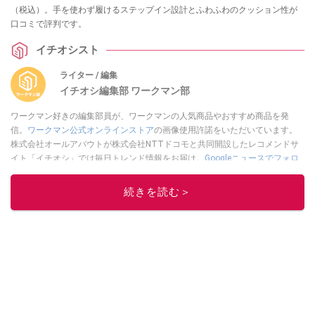
（税込）。手を使わず履けるステップイン設計とふわふわのクッション性が
口コミで評判です。
イチオシスト
ライター / 編集
イチオシ編集部 ワークマン部
ワークマン好きの編集部員が、ワークマンの人気商品やおすすめ商品を発
信。
ワークマン公式オンラインストア
の画像使用許諾をいただいています。
株式会社オールアバウトが株式会社NTTドコモと共同開設したレコメンドサ
イト「イチオシ」では毎日トレンド情報をお届け。
Googleニュースでフォロ
ー
してください！
続きを読む＞
このイチオシストの他の記事を読む