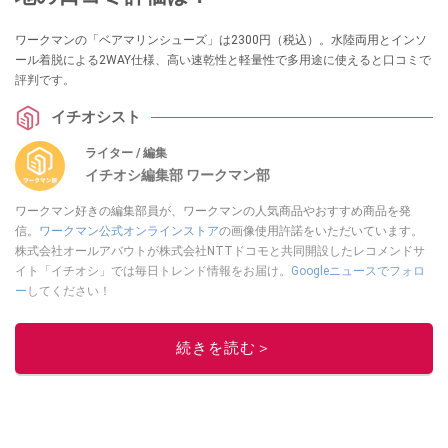
ワークマンの「ベアマリンシューズ」は2300円（税込）。水陸両用とインソ
ール着脱による2WAY仕様、高い速乾性と軽量性で多用途に使えると口コミで
評判です。
イチオシスト
ライター / 編集
イチオシ編集部 ワークマン部
ワークマン好きの編集部員が、ワークマンの人気商品やおすすめ商品を発
信。
ワークマン公式オンラインストア
の画像使用許諾をいただいています。
株式会社オールアバウトが株式会社NTTドコモと共同開設したレコメンドサ
イト「イチオシ」では毎日トレンド情報をお届け。
Googleニュースでフォロ
ー
してください！
このイチオシストの他の記事を読む
続きを読む＞