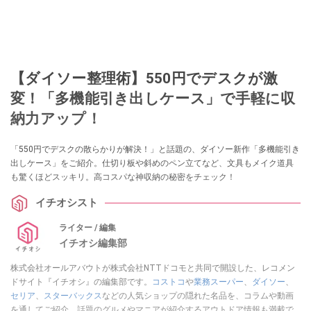
【ダイソー整理術】550円でデスクが激
変！「多機能引き出しケース」で手軽に収
納力アップ！
「550円でデスクの散らかりが解決！」と話題の、ダイソー新作「多機能引き
出しケース」をご紹介。仕切り板や斜めのペン立てなど、文具もメイク道具
も驚くほどスッキリ。高コスパな神収納の秘密をチェック！
イチオシスト
ライター / 編集
イチオシ編集部
株式会社オールアバウトが株式会社NTTドコモと共同で開設した、レコメン
ドサイト『イチオシ』の編集部です。
コストコ
や
業務スーパー
、
ダイソー
、
セリア
、
スターバックス
などの人気ショップの隠れた名品を、コラムや動画
を通してご紹介。話題のグルメやマニアが紹介するアウトドア情報も満載で