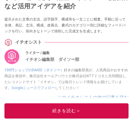
など活用アイデアを紹介
提示された文章の文法、誤字脱字、構成等を一文ごとに精査。手順に沿って
全体、表記、文法、構成、改善点、書式のカテゴリー別に詳細なフィードバ
ックを行い、前向きなトーンで添削した完成文を生成します。
イチオシスト
ライター / 編集
イチオシ編集部 ダイソー部
100円ショップのDAISO（ダイソー）
好きの編集部員が、人気商品やおすすめ
商品を発信中。株式会社オールアバウトが株式会社NTTドコモと共同開設し
たレコメンドサイト「イチオシ」では毎日トレンド情報をお届けしていま
す。
Googleニュースでフォロー
してください！
このイチオシストの他の記事を読む
続きを読む＞