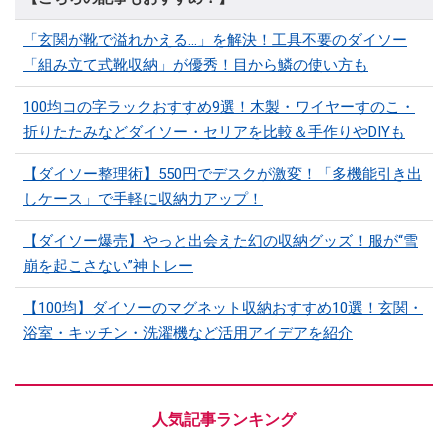
「玄関が靴で溢れかえる…」を解決！工具不要のダイソー
「組み立て式靴収納」が優秀！目から鱗の使い方も
100均コの字ラックおすすめ9選！木製・ワイヤーすのこ・
折りたたみなどダイソー・セリアを比較＆手作りやDIYも
【ダイソー整理術】550円でデスクが激変！「多機能引き出
しケース」で手軽に収納力アップ！
【ダイソー爆売】やっと出会えた幻の収納グッズ！服が“雪
崩を起こさない”神トレー
【100均】ダイソーのマグネット収納おすすめ10選！玄関・
浴室・キッチン・洗濯機など活用アイデアを紹介