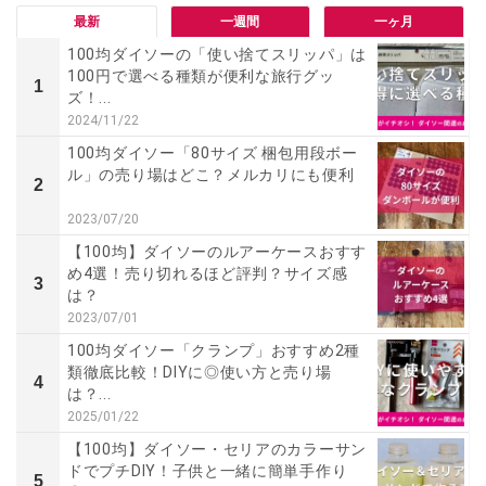
最新
一週間
一ヶ月
100均ダイソーの「使い捨てスリッパ」は
100円で選べる種類が便利な旅行グッ
1
ズ！...
2024/11/22
100均ダイソー「80サイズ 梱包用段ボー
ル」の売り場はどこ？メルカリにも便利
2
2023/07/20
【100均】ダイソーのルアーケースおすす
め4選！売り切れるほど評判？サイズ感
3
は？
2023/07/01
100均ダイソー「クランプ」おすすめ2種
類徹底比較！DIYに◎使い方と売り場
4
は？...
2025/01/22
【100均】ダイソー・セリアのカラーサン
ドでプチDIY！子供と一緒に簡単手作り
5