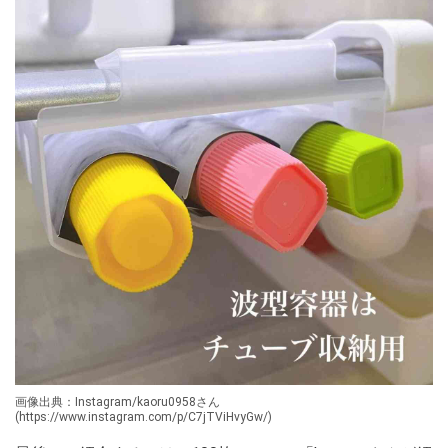
画像出典：Instagram/kaoru0958さん
(https://www.instagram.com/p/C7jTViHvyGw/)