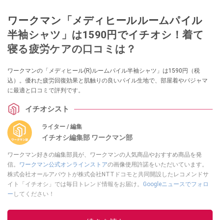
ワークマン「メディヒールルームパイル
半袖シャツ」は1590円でイチオシ！着て
寝る疲労ケアの口コミは？
ワークマンの「メディヒール(R)ルームパイル半袖シャツ」は1590円（税
込）。優れた疲労回復効果と肌触りの良いパイル生地で、部屋着やパジャマ
に最適と口コミで評判です。
イチオシスト
ライター / 編集
イチオシ編集部 ワークマン部
ワークマン好きの編集部員が、ワークマンの人気商品やおすすめ商品を発
信。
ワークマン公式オンラインストア
の画像使用許諾をいただいています。
株式会社オールアバウトが株式会社NTTドコモと共同開設したレコメンドサ
イト「イチオシ」では毎日トレンド情報をお届け。
Googleニュースでフォロ
ー
してください！
このイチオシストの他の記事を読む