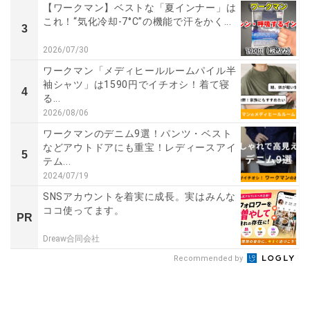
【ワークマン】ベストな「夏インナー」は
これ！“気化冷却-7°C”の機能で汗をかく...
3
2026/07/30
ワークマン「メディヒールルームパイル半
袖シャツ」は1590円でイチオシ！着て寝
4
る...
2026/08/06
ワークマンのデニム9選！パンツ・ベスト
などアウトドアにも重宝！レディースアイ
5
テム...
2024/07/19
SNSアカウントを着実に成長。実はみんな
ココ使ってます。
PR
Dreaw合同会社
Recommended by