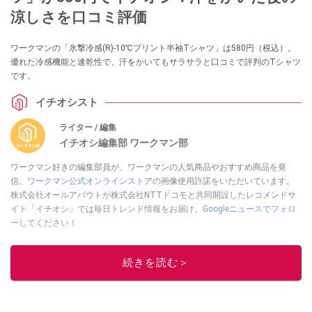
涼しさを口コミ評価
ワークマンの「氷撃冷感(R)-10℃プリント半袖Tシャツ」は580円（税込）。
優れた冷感機能と速乾性で、汗をかいてもサラサラと口コミで評判のTシャツ
です。
イチオシスト
ライター / 編集
イチオシ編集部 ワークマン部
ワークマン好きの編集部員が、ワークマンの人気商品やおすすめ商品を発
信。
ワークマン公式オンラインストア
の画像使用許諾をいただいています。
株式会社オールアバウトが株式会社NTTドコモと共同開設したレコメンドサ
イト「イチオシ」では毎日トレンド情報をお届け。
Googleニュースでフォロ
ー
してください！
このイチオシストの他の記事を読む
続きを読む＞