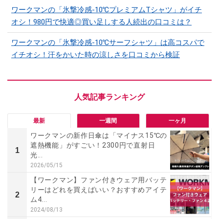
ワークマンの「氷撃冷感-10℃プレミアムTシャツ」がイチ
オシ！980円で快適◎買い足しする人続出の口コミは？
ワークマンの「氷撃冷感-10℃サーフシャツ」は高コスパで
イチオシ！汗をかいた時の涼しさを口コミから検証
最新
一週間
一ヶ月
ワークマンの新作日傘は「マイナス15℃の
遮熱機能」がすごい！2300円で直射日
1
光...
2026/05/15
【ワークマン】ファン付きウェア用バッテ
リーはどれを買えばいい？おすすめアイテ
2
ム4...
2024/08/13