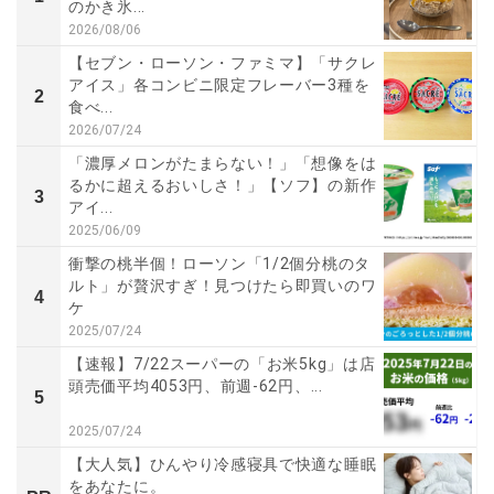
のかき氷...
2026/08/06
【セブン・ローソン・ファミマ】「サクレ
アイス」各コンビニ限定フレーバー3種を
2
食べ...
2026/07/24
「濃厚メロンがたまらない！」「想像をは
るかに超えるおいしさ！」【ソフ】の新作
3
アイ...
2025/06/09
衝撃の桃半個！ローソン「1/2個分桃のタ
ルト」が贅沢すぎ！見つけたら即買いのワ
4
ケ
2025/07/24
【速報】7/22スーパーの「お米5kg」は店
頭売価平均4053円、前週-62円、...
5
2025/07/24
【大人気】ひんやり冷感寝具で快適な睡眠
をあなたに。