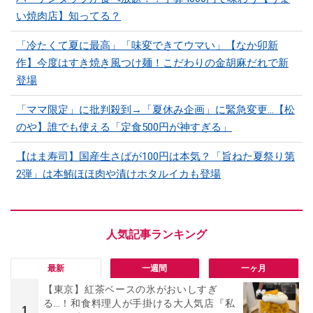
い焼肉店】知ってる？
「冷たくて夏に最高」「味変できてウマい」【なか卯新
作】今度はすき焼き風つけ麺！こだわりの金胡麻だれで新
登場
「ママ限定」に批判殺到→「夏休み企画」に緊急変更…【松
のや】誰でも使える「定食500円が神すぎる」
【はま寿司】国産生さばが100円は本気？「旨ねた夏祭り第
2弾」は本鮪ほほ肉や漬けホタルイカも登場
最新
一週間
一ヶ月
【東京】紅茶ベースの氷がおいしすぎ
る…！和食料理人が手掛ける大人気店『私
1