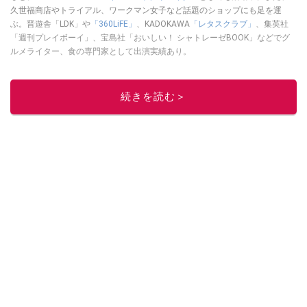
久世福商店やトライアル、ワークマン女子など話題のショップにも足を運
ぶ。晋遊舎「LDK」や
「360LiFE」
、KADOKAWA
「レタスクラブ」
、集英社
「週刊プレイボーイ」、宝島社「おいしい！ シャトレーゼBOOK」などでグ
ルメライター、食の専門家として出演実績あり。
このイチオシストの他の記事を読む
続きを読む＞