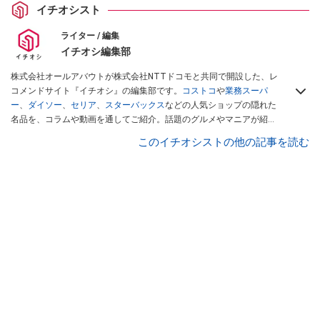
イチオシスト
ライター / 編集
イチオシ編集部
株式会社オールアバウトが株式会社NTTドコモと共同で開設した、レ
コメンドサイト『イチオシ』の編集部です。
コストコ
や
業務スーパ
ー
、
ダイソー
、
セリア
、
スターバックス
などの人気ショップの隠れた
名品を、コラムや動画を通してご紹介。話題のグルメやマニアが紹介
するアウトドア情報も満載です。配信しているコンテンツは専門家や
このイチオシストの他の記事を読む
インフルエンサーが実際に使用してレビューしています。毎日トレン
ド情報をお届けしているので、ぜひ
Googleニュースでフォロー
してく
ださい！