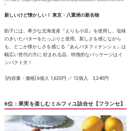
PRTIMES（https://prtimes.jp/main/html/rd/p/000000057.000037893.html
）
新しいけど懐かしい！ 東京・八重洲の新名物
餡子には、希少な北海道産『えりも小豆』を使用し、塩味
のきいたバターをたっぷりと使用。新しさを感じながら
も、どこか懐かしさを感じる『あんバタフィナンシェ』は
幅広い世代の方に 好まれる品。特徴的なパッケージはイ
ンパクト大！
[内容量・価格] 6個入 1,620円 ／ 12個入 3,240円
6位：果実を楽しむミルフィユ詰合せ【フランセ】