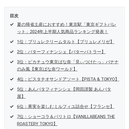
目次
夏の帰省土産におすすめ！東京駅「東京ギフトパレ
ット」2024年上半期人気商品ランキング発表！
1位：ブリュレクリームタルト【ブリュレメリゼ】
2位：バターフィナンシェ【バターバトラー】
3位：ピカチュウ東京ばな奈「見ぃつけたっ」バナナ
のみ風【東京ばな奈ワールド】
4位：ピスタチオサンドアソート【PISTA & TOKYO】
5位：あんバタフィナンシェ【岡田謹製 あんバタ
屋】
6位：果実を楽しむミルフィユ詰合せ【フランセ】
7位：ショーコラ＆パリトロ【VANILLABEANS THE
ROASTERY TOKYO】