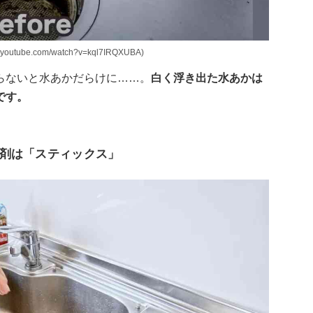
ube.com/watch?v=kql7IRQXUBA)
らないと水あかだらけに……。
白く浮き出た水あかは
です。
剤は「スティックス」