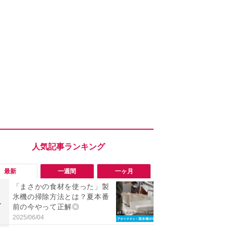
最新
一週間
一ヶ月
「まさかの食材を使った」製
「エアコン
氷機の掃除方法とは？夏本番
までやれば
1
1
前の今やって正解◎
伝】“絶対N
とお家でで
2025/06/04
2026/08/05