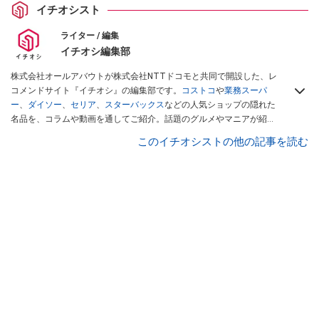
イチオシスト
ライター / 編集
イチオシ編集部
株式会社オールアバウトが株式会社NTTドコモと共同で開設した、レ
コメンドサイト『イチオシ』の編集部です。
コストコ
や
業務スーパ
ー
、
ダイソー
、
セリア
、
スターバックス
などの人気ショップの隠れた
名品を、コラムや動画を通してご紹介。話題のグルメやマニアが紹介
するアウトドア情報も満載です。配信しているコンテンツは専門家や
このイチオシストの他の記事を読む
インフルエンサーが実際に使用してレビューしています。毎日トレン
ド情報をお届けしているので、ぜひ
Googleニュースでフォロー
してく
ださい！