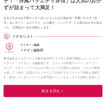
チ！「洋風バラエティ弁当」は人気のおか
ずが詰まって大満足！
まるで大人のお子様ランチ！ほっともっとの人気弁当「洋風バラエティ弁
当」をレポート。エビフライ、から揚げ、ハンバーグ…と人気のおかずが詰ま
った、大満足の一品を深掘りします。
イチオシスト
ライター / 編集
イチオシ編集部
株式会社オールアバウトが株式会社NTTドコモと共同で開設した、レコメン
ドサイト『イチオシ』の編集部です。
コストコ
や
業務スーパー
、
ダイソー
、
セリア
、
スターバックス
などの人気ショップの隠れた名品を、コラムや動画
を通してご紹介。話題のグルメやマニアが紹介するアウトドア情報も満載で
す。配信しているコンテンツは専門家やインフルエンサーが実際に使用して
レビューしています。毎日トレンド情報をお届けしているので、ぜひ
Google
ニュースでフォロー
してください！
続きを読む＞
このイチオシストの他の記事を読む