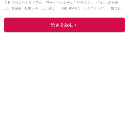
久世福商店やトライアル、ワークマン女子など話題のショップにも足を運
ぶ。晋遊舎「LDK」や
「360LiFE」
、KADOKAWA
「レタスクラブ」
、集英社
「週刊プレイボーイ」、宝島社「おいしい！ シャトレーゼBOOK」などでグ
ルメライター、食の専門家として出演実績あり。
続きを読む＞
このイチオシストの他の記事を読む