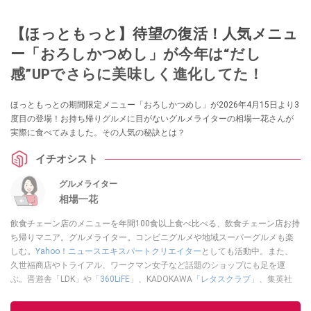
【ほっともっと】待望の復活！人気メニュ
ー「おろしかつめし」が今年は“だし
感”UPでさらに美味しく進化してた！
ほっともっとの期間限定メニュー「おろしかつめし」が2026年4月15日より3
度目の登場！お持ち帰りグルメに目がないグルメライターの相場一花さんが
実際に食べてみました。その人気の秘訣とは？
イチオシスト
グルメライター
相場一花
飲食チェーン店のメニューを年間100食以上食べ比べる、飲食チェーン店お持
ち帰りマニア。グルメライター。コンビニグルメや地域スーパーグルメも楽
しむ。
Yahoo！ニュースエキスパートクリエイター
としても活動中。また、
久世福商店やトライアル、ワークマン女子など話題のショップにも足を運
ぶ。晋遊舎「LDK」や
「360LiFE」
、KADOKAWA
「レタスクラブ」
、集英社
「週刊プレイボーイ」、宝島社「おいしい！ シャトレーゼBOOK」などでグ
ルメライター、食の専門家として出演実績あり。