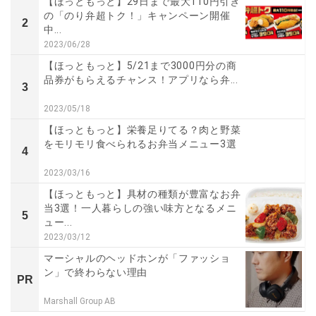
【ほっともっと】29日まで最大110円引き
の「のり弁超トク！」キャンペーン開催
2
中...
2023/06/28
【ほっともっと】5/21まで3000円分の商
品券がもらえるチャンス！アプリなら弁...
3
2023/05/18
【ほっともっと】栄養足りてる？肉と野菜
をモリモリ食べられるお弁当メニュー3選
4
2023/03/16
【ほっともっと】具材の種類が豊富なお弁
当3選！一人暮らしの強い味方となるメニ
5
ュー...
2023/03/12
マーシャルのヘッドホンが「ファッショ
ン」で終わらない理由
PR
Marshall Group AB