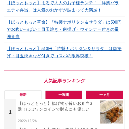
【ほっともっと】まるで大人のお子様ランチ！「洋風バラ
エティ弁当」は人気のおかずが詰まって大満足！
【ほっともっと革命】「特製ナポリタン＆サラダ」は500円
でお腹いっぱい！目玉焼き・唐揚げ・ウインナー付きの最
強弁当
【ほっともっと】510円「特製ナポリタン＆サラダ」は唐揚
げ・目玉焼きなど付きでコスパの限界突破！
最新
一週間
一ヶ月
【ほっともっと】揚げ物が旨いお弁当3
選！ほぼワンコインで財布にも優しい
1
2022/12/26