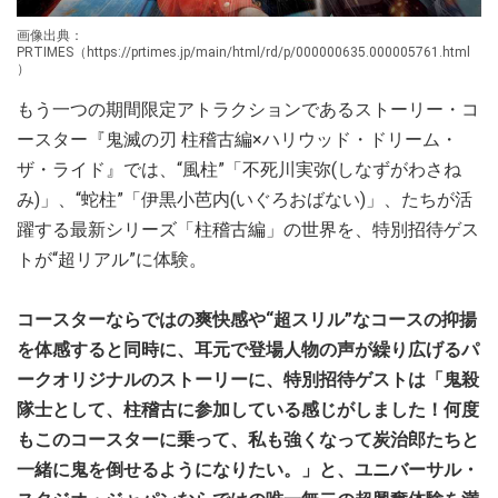
画像出典：
PRTIMES（https://prtimes.jp/main/html/rd/p/000000635.000005761.html
）
もう一つの期間限定アトラクションであるストーリー・コ
ースター『鬼滅の刃 柱稽古編×ハリウッド・ドリーム・
ザ・ライド』では、“風柱”「不死川実弥(しなずがわさね
み)」、“蛇柱”「伊黒小芭内(いぐろおばない)」、たちが活
躍する最新シリーズ「柱稽古編」の世界を、特別招待ゲス
トが“超リアル”に体験。
コースターならではの爽快感や“超スリル”なコースの抑揚
を体感すると同時に、耳元で登場人物の声が繰り広げるパ
ークオリジナルのストーリーに、特別招待ゲストは「鬼殺
隊士として、柱稽古に参加している感じがしました！何度
もこのコースターに乗って、私も強くなって炭治郎たちと
一緒に鬼を倒せるようになりたい。」と、ユニバーサル・