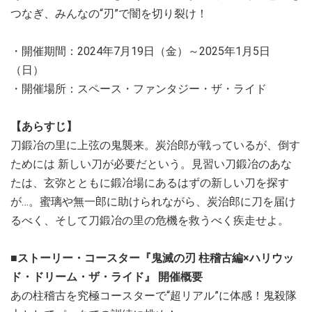
つなぎ、みんなの“刃”で闇を切り裂け！
・開催期間：2024年7月19日（金）～2025年1月5日
（日）
・開催場所：スペース・ファンタジー・ザ・ライド
【あらすじ】
刀鍛冶の里に上弦の鬼襲来。炭治郎が戦っているが、倒す
ためには 新しい刀が必要だという。見習い刀鍛冶のあな
たは、玄弥とともに鍛冶場にあるはずの新しい刀を探す
が…。蜜璃や無一郎に助けられながら、炭治郎に刀を届け
るべく、そして刀鍛冶の里の危機を救うべく疾走せよ。
■ストーリー・コースター『鬼滅の刃 柱稽古編×ハリウッ
ド・ドリーム・ザ・ライド』 開催概要
あの柱稽古を究極コースターで“超リアル”に体感！鬼殺隊