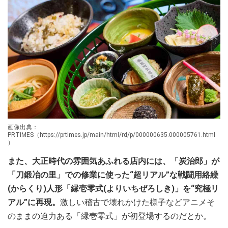
画像出典：
PRTIMES（https://prtimes.jp/main/html/rd/p/000000635.000005761.html
）
また、大正時代の雰囲気あふれる店内には、「炭治郎」が
「刀鍛冶の里」での修業に使った“超リアル”な戦闘用絡繰
(からくり)人形「縁壱零式(よりいちぜろしき)」を“究極リ
アル”に再現。
激しい稽古で壊れかけた様子などアニメそ
のままの迫力ある「縁壱零式」が初登場するのだとか。