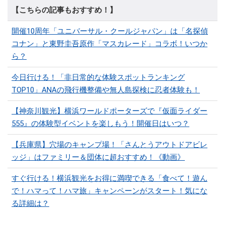
【こちらの記事もおすすめ！】
開催10周年「ユニバーサル・クールジャパン」は「名探偵
コナン」と東野圭吾原作「マスカレード」コラボ！いつか
ら？
今日行ける！「非日常的な体験スポットランキング
TOP10」ANAの飛行機整備や無人島探検に忍者体験も！
【神奈川観光】横浜ワールドポーターズで『仮面ライダー
555』の体験型イベントを楽しもう！開催日はいつ？
【兵庫県】穴場のキャンプ場！「さんとうアウトドアビレ
ッジ」はファミリー＆団体に超おすすめ！《動画》
すぐ行ける！横浜観光をお得に満喫できる「食べて！遊ん
で！ハマって！ハマ旅」キャンペーンがスタート！気にな
る詳細は？