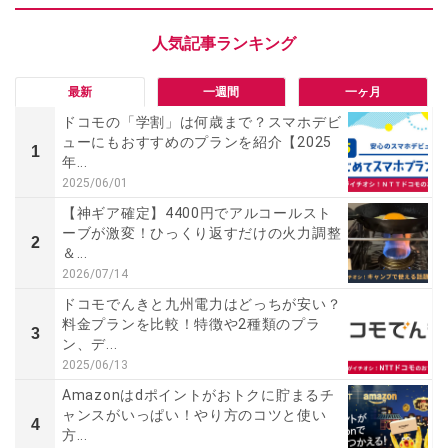
最新
一週間
一ヶ月
ドコモの「学割」は何歳まで？スマホデビ
ューにもおすすめのプランを紹介【2025
1
年...
2025/06/01
【神ギア確定】4400円でアルコールスト
ーブが激変！ひっくり返すだけの火力調整
2
＆...
2026/07/14
ドコモでんきと九州電力はどっちが安い？
料金プランを比較！特徴や2種類のプラ
3
ン、デ...
2025/06/13
Amazonはdポイントがおトクに貯まるチ
ャンスがいっぱい！やり方のコツと使い
4
方...