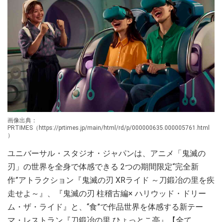
画像出典：
PRTIMES（https://prtimes.jp/main/html/rd/p/000000635.000005761.html
）
ユニバーサル・スタジオ・ジャパンは、アニメ「鬼滅の
刃」の世界を全身で体感できる 2つの期間限定“完全新
作”アトラクション『鬼滅の刃 XRライド ～刀鍛冶の里を疾
走せよ～』、『鬼滅の刃 柱稽古編× ハリウッド・ドリー
ム・ザ・ライド』と、“食”で作品世界を体感する新テー
マ・レストラン『刀鍛冶の里 ひょっとこ亭』【全て、