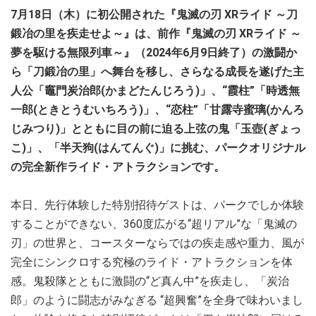
7月18日（木）に初公開された『鬼滅の刃 XRライド ～刀
鍛冶の里を疾走せよ～』は、前作『鬼滅の刃 XRライド ～
夢を駆ける無限列車～』（2024年6月9日終了）の激闘か
ら「刀鍛冶の里」へ舞台を移し、さらなる成長を遂げた主
人公「竈門炭治郎(かまどたんじろう)」、“霞柱”「時透無
一郎(ときとうむいちろう)」、“恋柱”「甘露寺蜜璃(かんろ
じみつり)」とともに目の前に迫る上弦の鬼「玉壺(ぎょっ
こ)」、「半天狗(はんてんぐ)」に挑む、パークオリジナル
の完全新作ライド・アトラクションです。
本日、先行体験した特別招待ゲストは、パークでしか体験
することができない、360度広がる“超リアル”な「鬼滅の
刃」の世界と、コースターならではの疾走感や重力、風が
完全にシンクロする究極のライド・アトラクションを体
感。鬼殺隊とともに激闘の“ど真ん中”を疾走し、「炭治
郎」のように闘志がみなぎる “超興奮”を全身で味わいまし