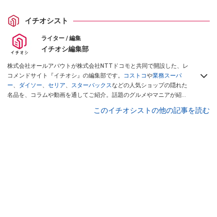
イチオシスト
ライター / 編集
イチオシ編集部
株式会社オールアバウトが株式会社NTTドコモと共同で開設した、レ
コメンドサイト『イチオシ』の編集部です。
コストコ
や
業務スーパ
ー
、
ダイソー
、
セリア
、
スターバックス
などの人気ショップの隠れた
名品を、コラムや動画を通してご紹介。話題のグルメやマニアが紹介
するアウトドア情報も満載です。配信しているコンテンツは専門家や
このイチオシストの他の記事を読む
インフルエンサーが実際に使用してレビューしています。毎日トレン
ド情報をお届けしているので、ぜひ
Googleニュースでフォロー
してく
ださい！