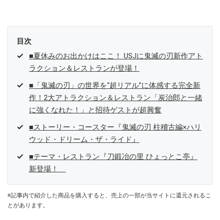
目次
■夏休みのお出かけはここ！ USJに鬼滅の刃新作アト
ラクション＆レストランが登場！
■「鬼滅の刃」の世界を“超リアル”に体感する完全新
作！2大アトラクション＆レストラン「炭治郎と一緒
に強くなれた！」と招待ゲストが超興奮
■ストーリー・コースター『鬼滅の刃 柱稽古編×ハリ
ウッド・ドリーム・ザ・ライド』
■テーマ・レストラン『刀鍛冶の里 ひょっとこ亭』
新登場！
※記事内で紹介した商品を購入すると、売上の一部が当サイトに還元されるこ
とがあります。