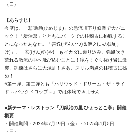
（日）
【あらすじ】
今度は、「悲鳴嶼(ひめじま)」の急流川下り修業で大パニ
ック！「炭治郎」とともにパークでの柱稽古に挑戦するこ
とになったあなた。「善逸(ぜんいつ)＆伊之(いの)助(す
け)」、「玄(げん)弥(や)」もイカダに乗り込み、強風吹き
荒れる激流の中へ飛び込むことに！滝をくぐり抜け岩に激
突、訓練はさらに大混乱！さあ、スリル満点の柱稽古に挑
め！
※第一弾、第二弾とも『ハリウッド・ドリーム・ザ・ライ
ド ～バックドロップ～』では体験できません
■新テーマ・レストラン『刀鍛冶の里 ひょっとこ亭』開催
概要
・開催期間：2024年7月19日（金）～2025年1月5日
（日）