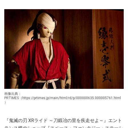
画像出典：
PRTIMES（https://prtimes.jp/main/html/rd/p/000000635.000005761.html
）
『鬼滅の刃 XRライド ～刀鍛冶の里を疾走せよ～』エント