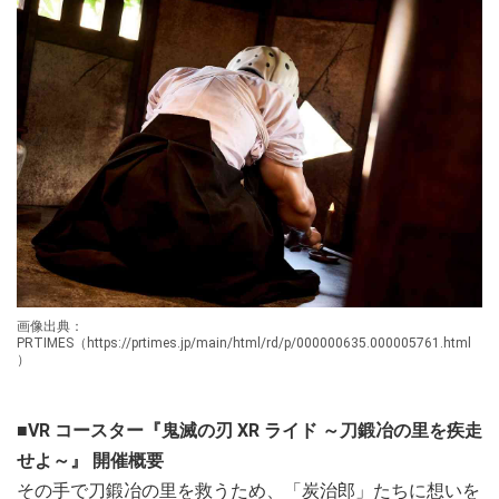
画像出典：
PRTIMES（https://prtimes.jp/main/html/rd/p/000000635.000005761.html
）
■VR コースター『鬼滅の刃 XR ライド ～刀鍛冶の里を疾走
せよ～』 開催概要
その手で刀鍛冶の里を救うため、「炭治郎」たちに想いを