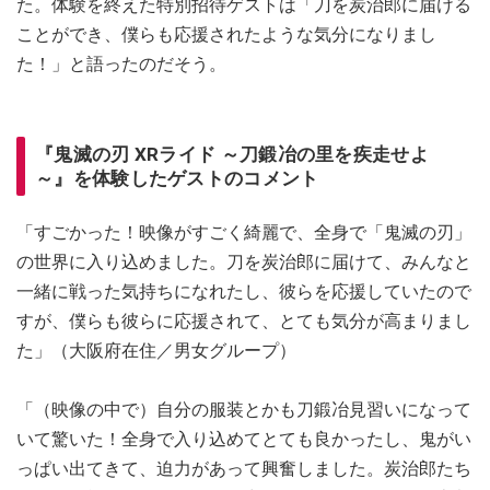
た。体験を終えた特別招待ゲストは「刀を炭治郎に届ける
ことができ、僕らも応援されたような気分になりまし
た！」と語ったのだそう。
『鬼滅の刃 XRライド ～刀鍛冶の里を疾走せよ
～』を体験したゲストのコメント
「すごかった！映像がすごく綺麗で、全身で「鬼滅の刃」
の世界に入り込めました。刀を炭治郎に届けて、みんなと
一緒に戦った気持ちになれたし、彼らを応援していたので
すが、僕らも彼らに応援されて、とても気分が高まりまし
た」（大阪府在住／男女グループ）
「（映像の中で）自分の服装とかも刀鍛冶見習いになって
いて驚いた！全身で入り込めてとても良かったし、鬼がい
っぱい出てきて、迫力があって興奮しました。炭治郎たち