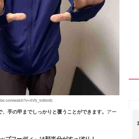
om/watch?v=4Vfz_ln8bn8)
で、手の甲までしっかりと覆うことができます。
アー
ップフーディ」は顔半分がすっぽり！