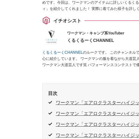
めです。今回は、ワークマンのアイテムに詳しいくるくる
ィ」を紹介してくれました！ 実際に着てみた様子を詳し
イチオシスト
ワークマン・キャンプ系YouTuber
くるくるーくCHANNEL
くるくるーくCHANNEL
のルークです。 このチャンネルでは現役大道芸人がワークマン商品やキャンプ関連商品などを中
心に紹介しています。 ワークマンの服を着ながら大道芸人として、全国各地でパフォーマンスを行なっている、自称踊る
ワークマン大道芸人です笑 パフォーマンスコンテストで優勝経験のあるパフォーマーが、本当に使える商品を紹介しま
す。 商品を紹介していく中で、視聴者様に商品の良さを感じでもらえるような動画を作成していきたいと思います。大道
芸人ルークは
こちら
から！
目次
ワークマン「エアロクラスターハイジ
ワークマン「エアロクラスターハイジッ
ワークマン「エアロクラスターハイジ
ワークマン「エアロクラスターハイジ