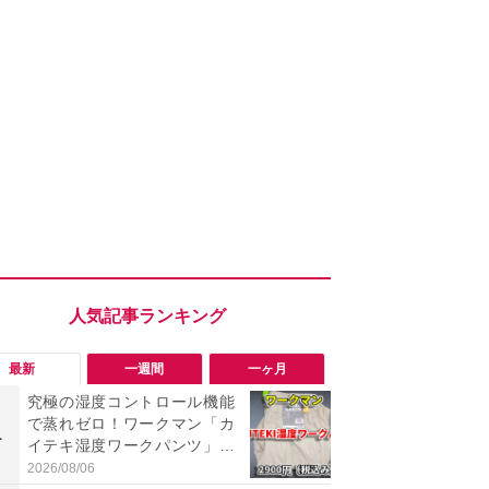
最新
一週間
一ヶ月
究極の湿度コントロール機能
【今夏最強】
で蒸れゼロ！ワークマン「カ
万使ったレ
1
1
イテキ湿度ワークパンツ」29
プクラス」と
00円は秋まで快適に履ける
の冷感スラ
2026/08/06
2026/08/01