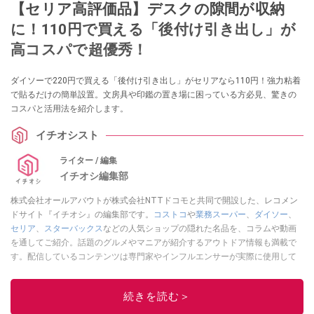
【セリア高評価品】デスクの隙間が収納
に！110円で買える「後付け引き出し」が
高コスパで超優秀！
ダイソーで220円で買える「後付け引き出し」がセリアなら110円！強力粘着
で貼るだけの簡単設置。文房具や印鑑の置き場に困っている方必見、驚きの
コスパと活用法を紹介します。
イチオシスト
ライター / 編集
イチオシ編集部
株式会社オールアバウトが株式会社NTTドコモと共同で開設した、レコメン
ドサイト『イチオシ』の編集部です。
コストコ
や
業務スーパー
、
ダイソー
、
セリア
、
スターバックス
などの人気ショップの隠れた名品を、コラムや動画
を通してご紹介。話題のグルメやマニアが紹介するアウトドア情報も満載で
す。配信しているコンテンツは専門家やインフルエンサーが実際に使用して
レビューしています。毎日トレンド情報をお届けしているので、ぜひ
Google
ニュースでフォロー
してください！
続きを読む＞
このイチオシストの他の記事を読む