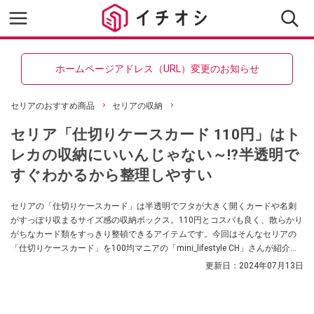
ホームページアドレス（URL）変更のお知らせ
セリアのおすすめ商品
セリアの収納
セリア「仕切りケースカード 110円」はト
レカの収納にいいんじゃない～!?半透明で
すぐわかるから整理しやすい
セリアの「仕切りケースカード」は半透明でフタが大きく開くカードや名刺
がすっぽり収まるサイズ感の収納ボックス。110円とコスパも良く、散らかり
がちなカード類をすっきり整頓できるアイテムです。今回はそんなセリアの
「仕切りケースカード」を100均マニアの「mini_lifestyle CH」さんが紹介し
てくれました。トレーディングカードの収納にもおすすめなので、ぜひ参考
更新日：
2024年07月13日
にしてみてくださいね。