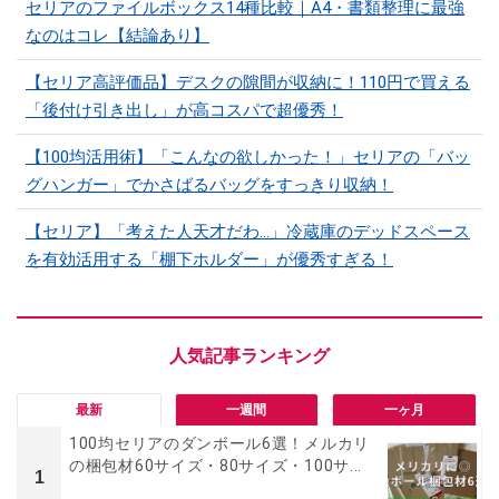
セリアのファイルボックス14種比較｜A4・書類整理に最強
なのはコレ【結論あり】
【セリア高評価品】デスクの隙間が収納に！110円で買える
「後付け引き出し」が高コスパで超優秀！
【100均活用術】「こんなの欲しかった！」セリアの「バッ
グハンガー」でかさばるバッグをすっきり収納！
【セリア】「考えた人天才だわ…」冷蔵庫のデッドスペース
を有効活用する「棚下ホルダー」が優秀すぎる！
最新
一週間
一ヶ月
100均セリアのダンボール6選！メルカリ
の梱包材60サイズ・80サイズ・100サ...
1