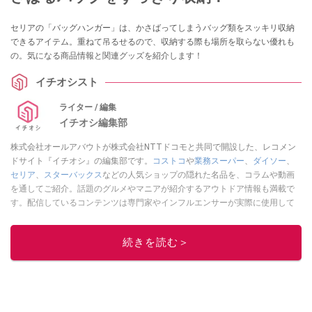
セリアの「バッグハンガー」は、かさばってしまうバッグ類をスッキリ収納
できるアイテム。重ねて吊るせるので、収納する際も場所を取らない優れも
の。気になる商品情報と関連グッズを紹介します！
イチオシスト
ライター / 編集
イチオシ編集部
株式会社オールアバウトが株式会社NTTドコモと共同で開設した、レコメン
ドサイト『イチオシ』の編集部です。
コストコ
や
業務スーパー
、
ダイソー
、
セリア
、
スターバックス
などの人気ショップの隠れた名品を、コラムや動画
を通してご紹介。話題のグルメやマニアが紹介するアウトドア情報も満載で
す。配信しているコンテンツは専門家やインフルエンサーが実際に使用して
レビューしています。毎日トレンド情報をお届けしているので、ぜひ
Google
ニュースでフォロー
してください！
続きを読む＞
このイチオシストの他の記事を読む