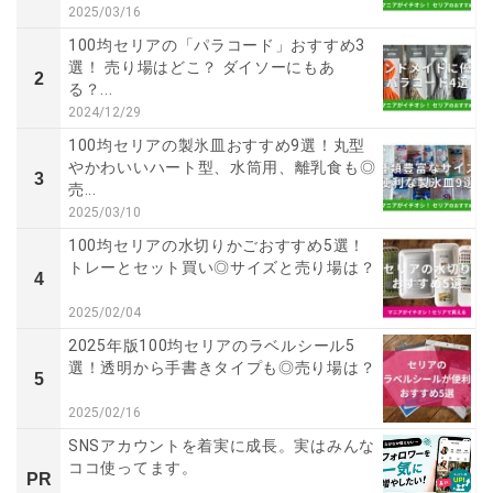
2025/03/16
100均セリアの「パラコード」おすすめ3
選！ 売り場はどこ？ ダイソーにもあ
2
る？...
2024/12/29
100均セリアの製氷皿おすすめ9選！丸型
やかわいいハート型、水筒用、離乳食も◎
3
売...
2025/03/10
100均セリアの水切りかごおすすめ5選！
トレーとセット買い◎サイズと売り場は？
4
2025/02/04
2025年版100均セリアのラベルシール5
選！透明から手書きタイプも◎売り場は？
5
2025/02/16
SNSアカウントを着実に成長。実はみんな
ココ使ってます。
PR