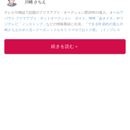
川崎 さちえ
テレビや雑誌で話題のフリマアプリ・オークション歴20年の達人。
オールア
バウト フリマアプリ・ネットオークション ガイド
。
NHK「あさイチ」
や
フ
ジテレビ「ノンストップ」
などの情報番組に出演。
『できるfit 節約の達人川
崎さちえのポイ活＋クーポン＋メルカリ スマホでおトク術』（インプレス
刊）
、
『「ゆる副業」のはじめかた メルカリ スマホ1つでスキマ時間に効率
的に稼ぐ！』（翔泳社刊）
ほか著書多数。ブログは
「川崎さちえのごちゃま
続きを読む＞
ぜ日記」
。
■経歴：2003年、夫が子育てをするために、突然会社を辞める。翌月からの
給料が０円になり、家にいながら、しかも空いた時間でできるオークション
に目をつける。しかし、取引の仕方がわからずに、まずは落札者として参
加。その後、出品者側にまわり、家の中の物を出品しまくる。出品する物が
ほぼなくなってからは、仕入れを経験。ネットオークションを生活の一部に
取り入れるべく、「ネットオークションやフリマアプリは生活のインフラに
なる」という考えを持つ。また消費税増税の社会においては、ネットオーク
ションやフリマアプリが家計の救世主になりえると考え、業者とは違う視点
でユーザーとして参加中。
このイチオシストの他の記事を読む