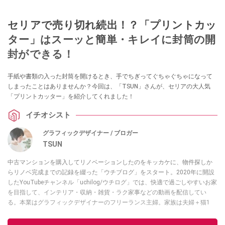
セリアで売り切れ続出！？「プリントカッ
ター」はスーッと簡単・キレイに封筒の開
封ができる！
手紙や書類の入った封筒を開けるとき、手でちぎってぐちゃぐちゃになって
しまったことはありませんか？今回は、「TSUN」さんが、セリアの大人気
「プリントカッター」を紹介してくれました！
イチオシスト
グラフィックデザイナー / ブロガー
TSUN
中古マンションを購入してリノベーションしたのをキッカケに、物件探しか
らリノベ完成までの記録を綴った「ウチブログ」をスタート。2020年に開設
したYouTubeチャンネル「uchilog/ウチログ」では、快適で過ごしやすいお家
を目指して、インテリア・収納・雑貨・ラク家事などの動画を配信してい
る。本業はグラフィックデザイナーのフリーランス主婦。家族は夫婦＋猫1
匹。・第9回ESSEインテリアグランプリ審査員賞受賞・リノベりす2016年リ
ノベ人気事例1位