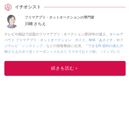
イチオシスト
フリマアプリ・ネットオークションの専門家
川崎 さちえ
テレビや雑誌で話題のフリマアプリ・オークション歴20年の達人。
オールア
バウト フリマアプリ・ネットオークション ガイド
。
NHK「あさイチ」
や
フ
ジテレビ「ノンストップ」
などの情報番組に出演。
『できるfit 節約の達人川
崎さちえのポイ活＋クーポン＋メルカリ スマホでおトク術』（インプレス
刊）
、
『「ゆる副業」のはじめかた メルカリ スマホ1つでスキマ時間に効率
的に稼ぐ！』（翔泳社刊）
ほか著書多数。ブログは
「川崎さちえのごちゃま
続きを読む＞
ぜ日記」
。
■経歴：2003年、夫が子育てをするために、突然会社を辞める。翌月からの
給料が０円になり、家にいながら、しかも空いた時間でできるオークション
に目をつける。しかし、取引の仕方がわからずに、まずは落札者として参
加。その後、出品者側にまわり、家の中の物を出品しまくる。出品する物が
ほぼなくなってからは、仕入れを経験。ネットオークションを生活の一部に
取り入れるべく、「ネットオークションやフリマアプリは生活のインフラに
なる」という考えを持つ。また消費税増税の社会においては、ネットオーク
ションやフリマアプリが家計の救世主になりえると考え、業者とは違う視点
でユーザーとして参加中。