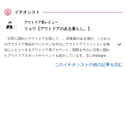
イチオシスト
アウトドア系レビュー
リョウ【アウトドアのある暮らし。】
「日常に隠れたアウトドアを探して。」 収集癖のある僕が、こだわり
のアウトドア用品やワークマンを中心にアウトドアファッションを独
自にレビューするアウトドア系アカウント！関西を中心に日常に隠れ
たアウトドアスポットやイベントも紹介しています。主にInstagram
を中心に、Lemon8厳選クリエーターとしても活動中！興味があれ
このイチオシストの他の記事を読む
ば、ぜひ覗きに来てください！お待ちしています！
Instagramはこち
らから！