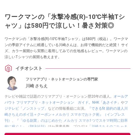
ワークマンの「氷撃冷感(R)-10℃半袖Tシ
ャツ」は580円で涼しい！暑さ対策◎
ワークマンの「氷撃冷感(R)-10℃半袖Tシャツ」は580円（税込）。ワークマ
ンの季節アイテムに精通している川崎さんは、お得で機能的だと絶賛！ サイ
ズ、カラー展開から実際に着用してみての生地感もレビュー。ワークマンの
涼しいTシャツの展開も教えます。
イチオシスト
フリマアプリ・ネットオークションの専門家
川崎 さちえ
テレビや雑誌で話題のフリマアプリ・オークション歴20年の達人。
オールア
バウト フリマアプリ・ネットオークション ガイド
。
NHK「あさイチ」
や
フ
ジテレビ「ノンストップ」
などの情報番組に出演。
『できるfit 節約の達人川
崎さちえのポイ活＋クーポン＋メルカリ スマホでおトク術』（インプレス
刊）
、
『「ゆる副業」のはじめかた メルカリ スマホ1つでスキマ時間に効率
的に稼ぐ！』（翔泳社刊）
ほか著書多数。ブログは
「川崎さちえのごちゃま
ぜ日記」
。