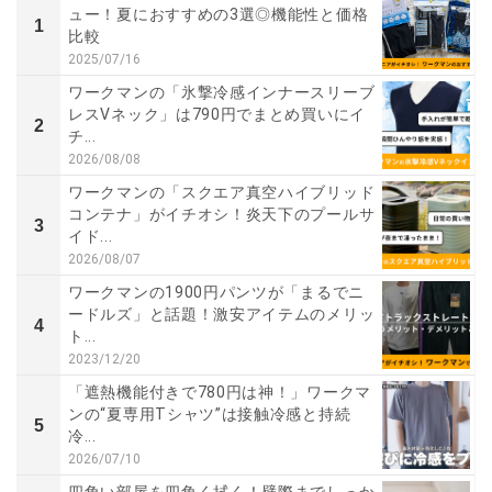
ュー！夏におすすめの3選◎機能性と価格
1
比較
2025/07/16
ワークマンの「氷撃冷感インナースリーブ
レスVネック」は790円でまとめ買いにイ
2
チ...
2026/08/08
ワークマンの「スクエア真空ハイブリッド
コンテナ」がイチオシ！炎天下のプールサ
3
イド...
2026/08/07
ワークマンの1900円パンツが「まるでニ
ードルズ」と話題！激安アイテムのメリッ
4
ト...
2023/12/20
「遮熱機能付きで780円は神！」ワークマ
ンの“夏専用Tシャツ”は接触冷感と持続
5
冷...
2026/07/10