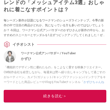
レンドの「メッシュアイテム3選」おしゃ
れに着こなすポイントは？
毎シーズン新作が話題になるワークマンのシューズラインナップ。今季の新
作の中で注目の商品がどれか、気になっている方も多いのではないでしょう
か？ 今回は、ワークマン公式アンバサダーのかずひさんが新作の中から、お
すすめのスニーカーとサンダルを1点ずつピックアップしてくれました！ぜひ
購入の参考にしてみてください。
イチオシスト
ワークマン公式アンバサダー / YouTuber
かずひ
「機能的でデザイン性に優れたもの」をこよなく愛する映像クリエイター。
CM制作会社を経営しながら、毎週末は野へ繰り出しキャンプをして過ごすの
がルーティーン。カメラ/ガジェット/キャンプ/ファッション/インテリアをキ
ーワードとした商品レビューやVlogをYouTubeチャンネル「
かずひちゃんね
る
」で発信中。最近は全身ワークマンで過ごしている自称 #ワークマンおじさ
ん である。
Twitter
はこちら。
続きを読む＞
このイチオシストの他の記事を読む