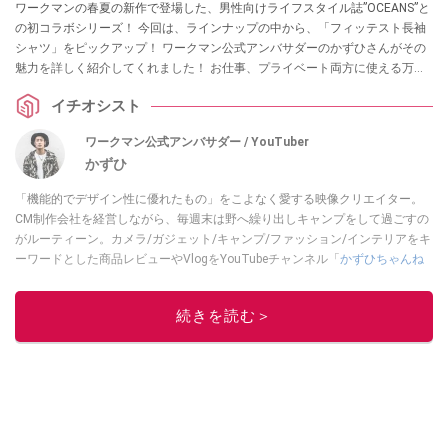
ワークマンの春夏の新作で登場した、男性向けライフスタイル誌”OCEANS”と
の初コラボシリーズ！ 今回は、ラインナップの中から、「フィッテスト長袖
シャツ」をピックアップ！ ワークマン公式アンバサダーのかずひさんがその
魅力を詳しく紹介してくれました！ お仕事、プライベート両方に使える万能
アイテムなんだとか。ぜひチェックしてみてください！
イチオシスト
ワークマン公式アンバサダー / YouTuber
かずひ
「機能的でデザイン性に優れたもの」をこよなく愛する映像クリエイター。
CM制作会社を経営しながら、毎週末は野へ繰り出しキャンプをして過ごすの
がルーティーン。カメラ/ガジェット/キャンプ/ファッション/インテリアをキ
ーワードとした商品レビューやVlogをYouTubeチャンネル「
かずひちゃんね
る
」で発信中。最近は全身ワークマンで過ごしている自称 #ワークマンおじさ
ん である。
Twitter
はこちら。
続きを読む＞
このイチオシストの他の記事を読む