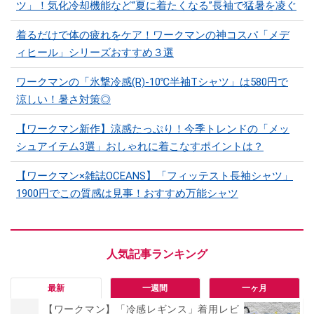
ツ」！気化冷却機能など“夏に着たくなる”長袖で猛暑を凌ぐ
着るだけで体の疲れをケア！ワークマンの神コスパ「メデ
ィヒール」シリーズおすすめ３選
ワークマンの「氷撃冷感(R)-10℃半袖Tシャツ」は580円で
涼しい！暑さ対策◎
【ワークマン新作】涼感たっぷり！今季トレンドの「メッ
シュアイテム3選」おしゃれに着こなすポイントは？
【ワークマン×雑誌OCEANS】「フィッテスト長袖シャツ」
1900円でこの質感は見事！おすすめ万能シャツ
最新
一週間
一ヶ月
【ワークマン】「冷感レギンス」着用レビ