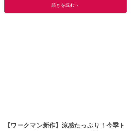
■経歴：2003年、夫が子育てをするために、突然会社を辞める。翌月からの
続きを読む＞
給料が０円になり、家にいながら、しかも空いた時間でできるオークション
に目をつける。しかし、取引の仕方がわからずに、まずは落札者として参
加。その後、出品者側にまわり、家の中の物を出品しまくる。出品する物が
ほぼなくなってからは、仕入れを経験。ネットオークションを生活の一部に
取り入れるべく、「ネットオークションやフリマアプリは生活のインフラに
なる」という考えを持つ。また消費税増税の社会においては、ネットオーク
ションやフリマアプリが家計の救世主になりえると考え、業者とは違う視点
でユーザーとして参加中。
このイチオシストの他の記事を読む
【ワークマン新作】涼感たっぷり！今季ト