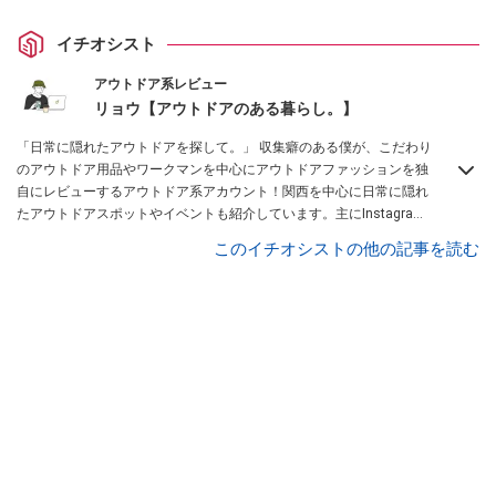
イチオシスト
アウトドア系レビュー
リョウ【アウトドアのある暮らし。】
「日常に隠れたアウトドアを探して。」 収集癖のある僕が、こだわり
のアウトドア用品やワークマンを中心にアウトドアファッションを独
自にレビューするアウトドア系アカウント！関西を中心に日常に隠れ
たアウトドアスポットやイベントも紹介しています。主にInstagram
を中心に、Lemon8厳選クリエーターとしても活動中！興味があれ
このイチオシストの他の記事を読む
ば、ぜひ覗きに来てください！お待ちしています！
Instagramはこち
らから！