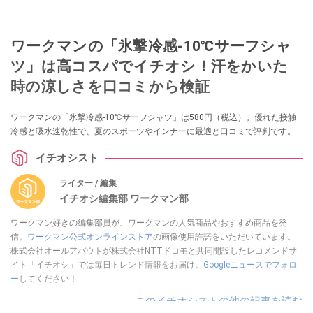
ワークマンの「氷撃冷感-10℃サーフシャ
ツ」は高コスパでイチオシ！汗をかいた
時の涼しさを口コミから検証
ワークマンの「氷撃冷感-10℃サーフシャツ」は580円（税込）。優れた接触
冷感と吸水速乾性で、夏のスポーツやインナーに最適と口コミで評判です。
イチオシスト
ライター / 編集
イチオシ編集部 ワークマン部
ワークマン好きの編集部員が、ワークマンの人気商品やおすすめ商品を発
信。
ワークマン公式オンラインストア
の画像使用許諾をいただいています。
株式会社オールアバウトが株式会社NTTドコモと共同開設したレコメンドサ
イト「イチオシ」では毎日トレンド情報をお届け。
Googleニュースでフォロ
ー
してください！
このイチオシストの他の記事を読む