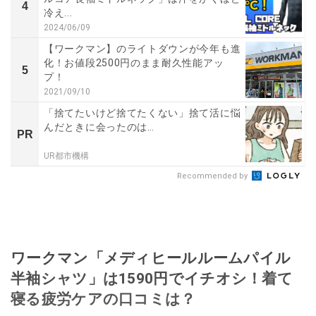
4
冷え...
2024/06/09
【ワークマン】のライトダウンが今年も進
化！お値段2500円のまま耐久性能アッ
5
プ！
2021/09/10
「捨てたいけど捨てたくない」捨て活に悩
んだときに会ったのは…
PR
UR都市機構
Recommended by
ワークマン「メディヒールルームパイル
半袖シャツ」は1590円でイチオシ！着て
寝る疲労ケアの口コミは？