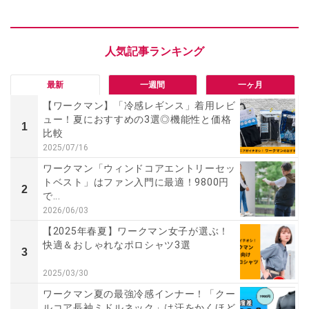
最新
一週間
一ヶ月
【ワークマン】「冷感レギンス」着用レビ
ュー！夏におすすめの3選◎機能性と価格
1
比較
2025/07/16
ワークマン「ウィンドコアエントリーセッ
トベスト」はファン入門に最適！9800円
2
で...
2026/06/03
【2025年春夏】ワークマン女子が選ぶ！
快適＆おしゃれなポロシャツ3選
3
2025/03/30
ワークマン夏の最強冷感インナー！「クー
ルコア長袖ミドルネック」は汗をかくほど