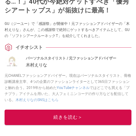
る…！」40代が今絶対ゲットすべき「優秀
シアートップス」が垢抜けに最高！
GU（ジーユー）で「感謝祭」が開催中！元ファッションアドバイザーの「木
村えりな」さんが、この感謝祭で絶対にゲットするべきアイテムとして、GU
の「ソフトシアークルーネックT」を紹介してくれました。
イチオシスト
パーソナルスタイリスト / 元ファッションアドバイザー
木村えりな
元CHANELファッションアドバイザー。現在はパーソナルスタイリスト、骨格
診断講座主宰、4つの企業のファッションライターとして365日ファッション
と触れ合う。2019年から始めた
YouTubeチャンネル
ではどこでも買える「プ
チプラ」アイテムを用いた、大人フェミニンコーデの作り方などを配信して
いる。
木村えりなのSNSはこちら
このイチオシストの他の記事を読む
続きを読む＞