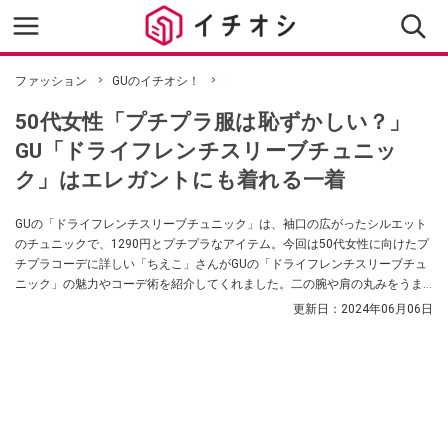
ファッション
GUのイチオシ！
50代女性「プチプラ服は恥ずかしい？」
GU「ドライフレンチスリーブチュニッ
ク」はエレガントにも着れる一着
GUの「ドライフレンチスリーブチュニック」は、袖口の広がったシルエット
のチュニックで、1290円とプチプラなアイテム。今回は50代女性に向けたプ
チプラコーデに詳しい「ちえこ」さんがGUの「ドライフレンチスリーブチュ
ニック」の魅力やコーデ術を紹介してくれました。二の腕や肩の丸みをうま
くカバーしてくれるので、トップスとボトムスのワンツーコーデでサマにな
更新日：
2024年06月06日
るのだそう。