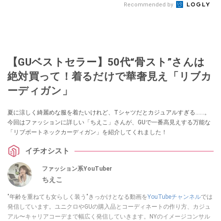
Recommended by
【GUベストセラー】50代“骨スト”さんは
絶対買って！着るだけで華奢見え「リブカ
ーディガン」
夏に涼しく綺麗めな服を着たいけれど、Tシャツだとカジュアルすぎる……。
今回はファッションに詳しい「ちえこ」さんが、GUで一番高見えする万能な
「リブボートネックカーディガン」を紹介してくれました！
イチオシスト
ファッション系YouTuber
ちえこ
"年齢を重ねても女らしく装う"きっかけとなる動画を
YouTubeチャンネル
では
発信しています。ユニクロやGUの購入品とコーディネートの作り方、カジュ
アル〜キャリアコーデまで幅広く発信していきます。NYのイメージコンサル