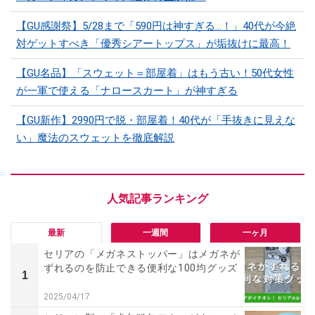
【GU感謝祭】5/28まで「590円は神すぎる…！」40代が今絶
対ゲットすべき「優秀シアートップス」が垢抜けに最高！
【GU名品】「スウェット＝部屋着」はもう古い！50代女性
が一軍で使える「ナロースカート」が神すぎる
【GU新作】2990円で脱・部屋着！40代が「手抜きに見えな
い」魔法のスウェットを徹底解説
最新
一週間
一ヶ月
セリアの「メガネストッパー」はメガネが
ずれるのを防止できる便利な100均グッズ
1
2025/04/17