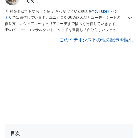
ちえこ
"年齢を重ねても女らしく装う"きっかけとなる動画を
YouTubeチャン
ネル
では発信しています。ユニクロやGUの購入品とコーディネートの
作り方、カジュアル〜キャリアコーデまで幅広く発信していきます。
NYのイメージコンサルタントメソッドを習得し「自分らしいファッシ
ョンスタイルづくり」テーマにイメージコンサルタントとしてアドバ
このイチオシストの他の記事を読む
イスさせていただいております。また、自身のキャリアコーデでもそ
のメソッドを活用し、経験とスキルを日々積み上げ続けている外資系
企業のコンサルタント（25年以上のキャリア）かつ２児の母です。
目次