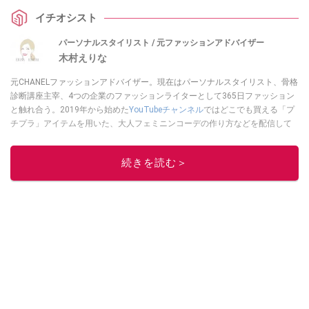
インの魅力や、体型カバーを叶えつつ垢抜ける着こなし術を徹底解説。家で
イチオシスト
も外でも「楽しておしゃれ」を楽しみたい方は必見です！
パーソナルスタイリスト / 元ファッションアドバイザー
木村えりな
元CHANELファッションアドバイザー。現在はパーソナルスタイリスト、骨格
診断講座主宰、4つの企業のファッションライターとして365日ファッション
と触れ合う。2019年から始めた
YouTubeチャンネル
ではどこでも買える「プ
チプラ」アイテムを用いた、大人フェミニンコーデの作り方などを配信して
いる。
木村えりなのSNSはこちら
このイチオシストの他の記事を読む
続きを読む＞