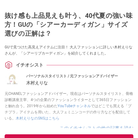
抜け感も上品見えも叶う、40代夏の強い味
方！GUの「シアーカーディガン」サイズ
選びの正解は？
GUで見つけた高見えアイテムに注目！ 大人ファッションに詳しい木村えりな
さんが、「シアーリブカーディガン」を紹介してくれました。
イチオシスト
パーソナルスタイリスト / 元ファッションアドバイザー
木村えりな
元CHANELファッションアドバイザー。現在はパーソナルスタイリスト、骨格
診断講座主宰、4つの企業のファッションライターとして365日ファッション
と触れ合う。2019年から始めた
YouTubeチャンネル
ではどこでも買える「プ
チプラ」アイテムを用いた、大人フェミニンコーデの作り方などを配信して
いる。
木村えりなのSNSはこちら
このイチオシストの他の記事を読む