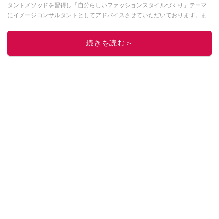
タントメソッドを習得し「自分らしいファッションスタイルづくり」テーマ
にイメージコンサルタントとしてアドバイスさせていただいております。ま
た、自身のキャリアコーデでもそのメソッドを活用し、経験とスキルを日々
積み上げ続けている外資系企業のコンサルタント（25年以上のキャリア）か
続きを読む＞
つ２児の母です。
このイチオシストの他の記事を読む