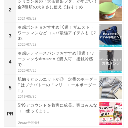
シリコン製の「犬缶猫缶フタ」がすごい！
全3種類の大きさに使えておすすめ
2
2021/05/28
冷感ポンチョおすすめ10選！ザムスト・
ワークマンなどコスパ最強アイテムも【2
3
02...
2025/07/23
冷感レディースパンツおすすめ10選！ワ
ークマンやAmazonで購入可！接触冷感
4
で...
2025/07/25
肌触りとシルエットが◎！定番のボーダー
Tはプチバトーの「マリニエールボーダー
5
T」
2019/05/30
SNSアカウントを着実に成長。実はみんな
ココ使ってます。
PR
Dreaw合同会社