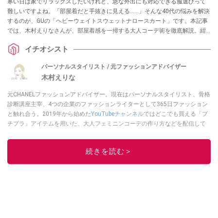
寒い日は家でリラックスしたいけれど、急な外出にも対応できる服選びって
難しいですよね。「部屋着だと手抜きに見える……」そんな40代の悩みを解決
するのが、GUの「ヘビーウェイトスウェットナロースカート」です。本記事
では、木村えりなさんが、部屋着感を一掃する大人コーデ術を徹底解説。紺
ブレを合わせたこなれスタイルから、ランチにも行けるセットアップ術ま
イチオシスト
で。「楽なのにきれい」を欲張りたい大人世代は必見の万能アイテムです！
パーソナルスタイリスト / 元ファッションアドバイザー
木村えりな
元CHANELファッションアドバイザー。現在はパーソナルスタイリスト、骨格
診断講座主宰、4つの企業のファッションライターとして365日ファッション
と触れ合う。2019年から始めた
YouTubeチャンネル
ではどこでも買える「プ
チプラ」アイテムを用いた、大人フェミニンコーデの作り方などを配信して
いる。
木村えりなのSNSはこちら
このイチオシストの他の記事を読む
続きを読む＞