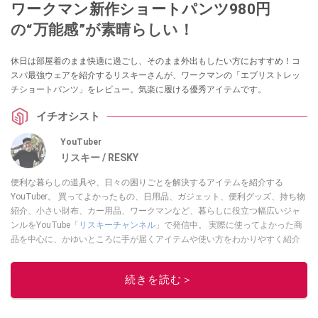
ワークマン新作ショートパンツ980円
の“万能感”が素晴らしい！
休日は部屋着のまま快適に過ごし、そのまま外出もしたい方におすすめ！コ
スパ最強ウェアを紹介するリスキーさんが、ワークマンの「エブリストレッ
チショートパンツ」をレビュー。気楽に履ける優秀アイテムです。
イチオシスト
YouTuber
リスキー / RESKY
便利な暮らしの道具や、日々の困りごとを解決するアイテムを紹介する
YouTuber。 買ってよかったもの、日用品、ガジェット、便利グッズ、持ち物
紹介、小さい財布、カー用品、ワークマンなど、暮らしに役立つ幅広いジャ
ンルをYouTube「
リスキーチャンネル
」で発信中。 実際に使ってよかった商
品を中心に、かゆいところに手が届くアイテムや使い方をわかりやすく紹介
しています。 ブログは
こちら
から！
このイチオシストの他の記事を読む
続きを読む＞