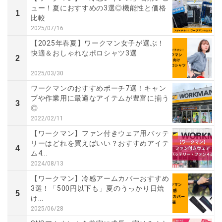
ュー！夏におすすめの3選◎機能性と価格
1
比較
2025/07/16
【2025年春夏】ワークマン女子が選ぶ！
快適＆おしゃれなポロシャツ3選
2
2025/03/30
ワークマンのおすすめポーチ7選！キャン
プや作業用に最適なアイテムが豊富に揃う
3
◎
2022/02/11
【ワークマン】ファン付きウェア用バッテ
リーはどれを買えばいい？おすすめアイテ
4
ム4...
2024/08/13
【ワークマン】冷感アームカバーおすすめ
3選！「500円以下も」夏のうっかり日焼
5
け...
2025/06/28