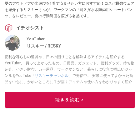
夏のアウトドアや水遊びを1着で済ませたい方におすすめ！コスパ最強ウェア
を紹介するリスキーさんが、ワークマンの「耐久撥水水陸両用ショートパン
ツ」をレビュー。夏の行動範囲を広げる名品です。
イチオシスト
YouTuber
リスキー / RESKY
便利な暮らしの道具や、日々の困りごとを解決するアイテムを紹介する
YouTuber。 買ってよかったもの、日用品、ガジェット、便利グッズ、持ち物
紹介、小さい財布、カー用品、ワークマンなど、暮らしに役立つ幅広いジャ
ンルをYouTube「
リスキーチャンネル
」で発信中。 実際に使ってよかった商
品を中心に、かゆいところに手が届くアイテムや使い方をわかりやすく紹介
しています。 ブログは
こちら
から！
このイチオシストの他の記事を読む
続きを読む＞