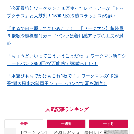
【今夏最強】ワークマンに16万使ったレビュアーが「トッ
プクラス」と太鼓判！1500円の冷感スラックスが凄い
「まるで何も履いてないみたい！」【ワークマン】超軽量
＆接触冷感機能付カーゴパンツは着用感アップの工夫が満
載
「ちょうどいいってこういうことだわ...」ワークマン新作シ
ョートパンツ980円の“万能感”が素晴らしい！
「水遊びもおでかけもこれ1枚で！」ワークマンの“ド定
番”耐久撥水水陸両用ショートパンツで夏を満喫！
最新
一週間
一ヶ月
【ワークマン】「冷感レギンス」着用レビ