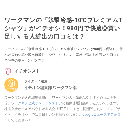
ワークマンの「氷撃冷感-10℃プレミアムT
シャツ」がイチオシ！980円で快適◎買い
足しする人続出の口コミは？
ワークマンの「氷撃冷感-10℃プレミアム半袖Tシャツ」は980円（税込）。優
れた接触冷感や吸水速乾性、シワになりにくい素材で着心地が良いと口コミ
で評判の夏用Tシャツです。
イチオシスト
ライター / 編集
イチオシ編集部 ワークマン部
ワークマン好きの編集部員が、ワークマンの人気商品やおすすめ商品を発
信。
ワークマン公式オンラインストア
の画像使用許諾をいただいています。
株式会社オールアバウトが株式会社NTTドコモと共同開設したレコメンドサ
イト「イチオシ」では毎日トレンド情報をお届け。
Googleニュースでフォロ
ー
してください！