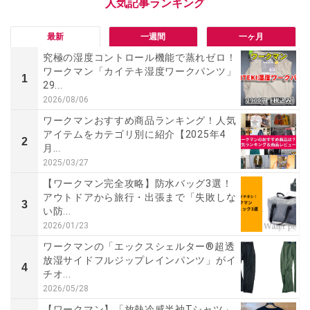
最新
一週間
一ヶ月
究極の湿度コントロール機能で蒸れゼロ！
ワークマン「カイテキ湿度ワークパンツ」
1
29...
2026/08/06
ワークマンおすすめ商品ランキング！人気
アイテムをカテゴリ別に紹介【2025年4
2
月...
2025/03/27
【ワークマン完全攻略】防水バッグ3選！
アウトドアから旅行・出張まで「失敗しな
3
い防...
2026/01/23
ワークマンの「エックスシェルター®超透
放湿サイドフルジップレインパンツ」がイ
4
チオ...
2026/05/28
【ワークマン】「放熱冷感半袖Tシャツ」