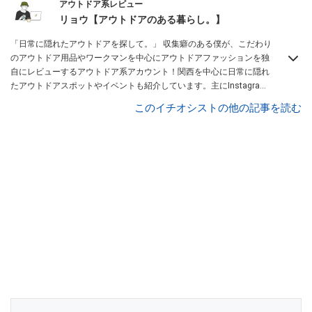
アウトドア系レビュー
リョウ【アウトドアのある暮らし。】
「日常に隠れたアウトドアを探して。」 収集癖のある僕が、こだわり
のアウトドア用品やワークマンを中心にアウトドアファッションを独
自にレビューするアウトドア系アカウント！関西を中心に日常に隠れ
たアウトドアスポットやイベントも紹介しています。主にInstagram
を中心に、Lemon8厳選クリエーターとしても活動中！興味があれ
このイチオシストの他の記事を読む
ば、ぜひ覗きに来てください！お待ちしています！
Instagramはこち
らから！