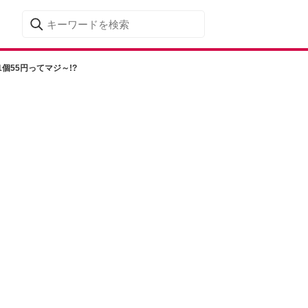
55円ってマジ～!?