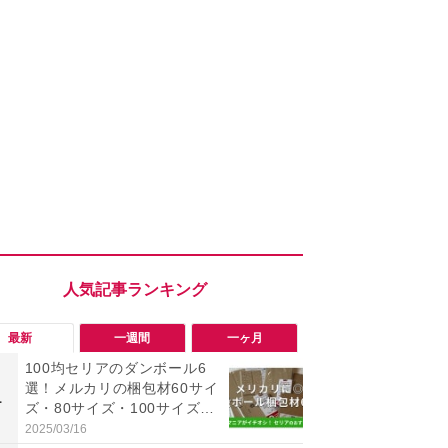
最新
一週間
一ヶ月
100均セリアのダンボール6
「ヤバい！
選！メルカリの梱包材60サイ
った…」と
1
1
ズ・80サイズ・100サイズに
【7月30日G
も対応、収納にも便利
更】内容を
2025/03/16
2026/07/31