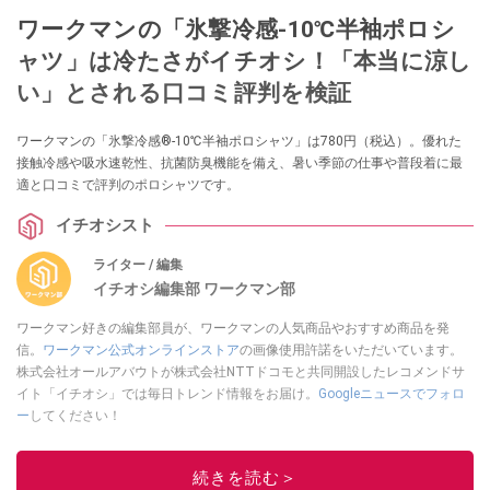
ワークマンの「氷撃冷感-10℃半袖ポロシ
ャツ」は冷たさがイチオシ！「本当に涼し
い」とされる口コミ評判を検証
ワークマンの「氷撃冷感®-10℃半袖ポロシャツ」は780円（税込）。優れた
接触冷感や吸水速乾性、抗菌防臭機能を備え、暑い季節の仕事や普段着に最
適と口コミで評判のポロシャツです。
イチオシスト
ライター / 編集
イチオシ編集部 ワークマン部
ワークマン好きの編集部員が、ワークマンの人気商品やおすすめ商品を発
信。
ワークマン公式オンラインストア
の画像使用許諾をいただいています。
株式会社オールアバウトが株式会社NTTドコモと共同開設したレコメンドサ
イト「イチオシ」では毎日トレンド情報をお届け。
Googleニュースでフォロ
ー
してください！
このイチオシストの他の記事を読む
続きを読む＞