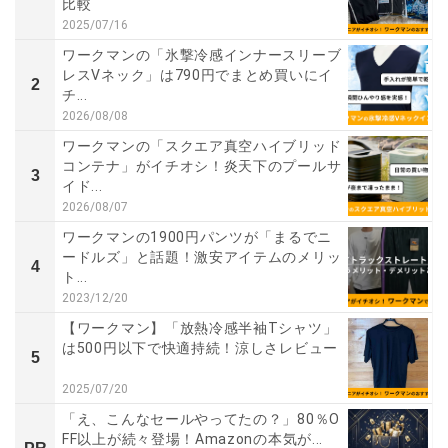
比較
2025/07/16
ワークマンの「氷撃冷感インナースリーブ
レスVネック」は790円でまとめ買いにイ
2
チ...
2026/08/08
ワークマンの「スクエア真空ハイブリッド
コンテナ」がイチオシ！炎天下のプールサ
3
イド...
2026/08/07
ワークマンの1900円パンツが「まるでニ
ードルズ」と話題！激安アイテムのメリッ
4
ト...
2023/12/20
【ワークマン】「放熱冷感半袖Tシャツ」
は500円以下で快適持続！涼しさレビュー
5
2025/07/20
「え、こんなセールやってたの？」80％O
FF以上が続々登場！Amazonの本気が...