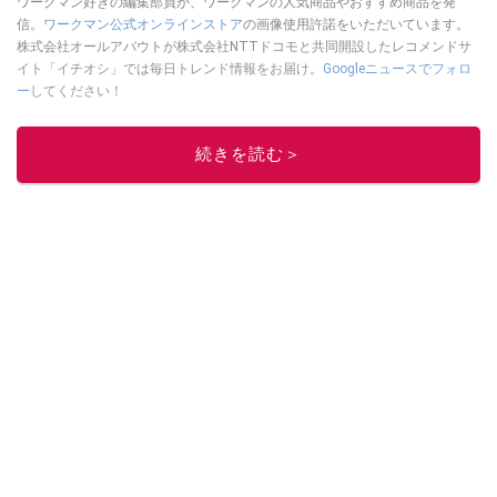
ワークマン好きの編集部員が、ワークマンの人気商品やおすすめ商品を発
信。
ワークマン公式オンラインストア
の画像使用許諾をいただいています。
株式会社オールアバウトが株式会社NTTドコモと共同開設したレコメンドサ
イト「イチオシ」では毎日トレンド情報をお届け。
Googleニュースでフォロ
ー
してください！
このイチオシストの他の記事を読む
続きを読む＞