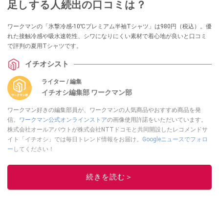
足しする人続出の口コミは？
ワークマンの「氷撃冷感-10℃プレミアム半袖Tシャツ」は980円（税込）。優
れた接触冷感や吸水速乾性、シワになりにくい素材で着心地が良いと口コミ
で評判の夏用Tシャツです。
イチオシスト
ライター / 編集
イチオシ編集部 ワークマン部
ワークマン好きの編集部員が、ワークマンの人気商品やおすすめ商品を発
信。
ワークマン公式オンラインストア
の画像使用許諾をいただいています。
株式会社オールアバウトが株式会社NTTドコモと共同開設したレコメンドサ
イト「イチオシ」では毎日トレンド情報をお届け。
Googleニュースでフォロ
ー
してください！
このイチオシストの他の記事を読む
続きを読む＞