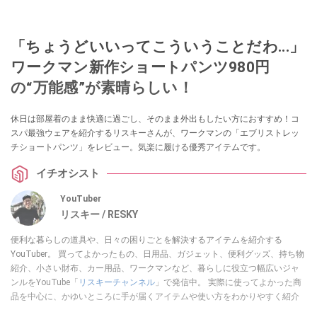
「ちょうどいいってこういうことだわ...」
ワークマン新作ショートパンツ980円
の“万能感”が素晴らしい！
休日は部屋着のまま快適に過ごし、そのまま外出もしたい方におすすめ！コ
スパ最強ウェアを紹介するリスキーさんが、ワークマンの「エブリストレッ
チショートパンツ」をレビュー。気楽に履ける優秀アイテムです。
イチオシスト
YouTuber
リスキー / RESKY
便利な暮らしの道具や、日々の困りごとを解決するアイテムを紹介する
YouTuber。 買ってよかったもの、日用品、ガジェット、便利グッズ、持ち物
紹介、小さい財布、カー用品、ワークマンなど、暮らしに役立つ幅広いジャ
ンルをYouTube「
リスキーチャンネル
」で発信中。 実際に使ってよかった商
品を中心に、かゆいところに手が届くアイテムや使い方をわかりやすく紹介
しています。 ブログは
こちら
から！