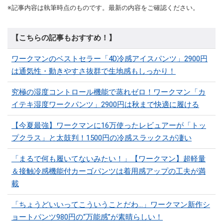
※記事内容は執筆時点のものです。最新の内容をご確認ください。
【こちらの記事もおすすめ！】
ワークマンのベストセラー「4D冷感アイスパンツ」2900円
は通気性・動きやすさ抜群で生地感もしっかり！
究極の湿度コントロール機能で蒸れゼロ！ワークマン「カ
イテキ湿度ワークパンツ」2900円は秋まで快適に履ける
【今夏最強】ワークマンに16万使ったレビュアーが「トッ
プクラス」と太鼓判！1500円の冷感スラックスが凄い
「まるで何も履いてないみたい！」【ワークマン】超軽量
＆接触冷感機能付カーゴパンツは着用感アップの工夫が満
載
「ちょうどいいってこういうことだわ...」ワークマン新作シ
ョートパンツ980円の“万能感”が素晴らしい！