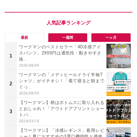
最新
一週間
一ヶ月
ワークマンのベストセラー「4D冷感アイ
スパンツ」2900円は通気性・動きやすさ
1
抜...
2026/08/09
ワークマンの「メディヒールドライ半袖T
シャツ」がイチオシ！「着て寝ると朝まで
2
ぐっ...
2026/08/09
【ワークマン】柄はボトムスに取り入れる
とおしゃれ！「アウトドアプリントショー
3
トパ...
2024/03/10
【ワークマン】「冷感レギンス」着用レビ
ュー！夏におすすめの3選◎機能性と価格