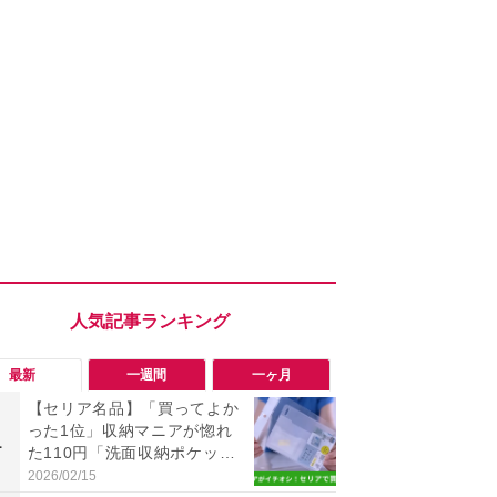
最新
一週間
一ヶ月
【セリア名品】「買ってよか
「勝手にデ
った1位」収納マニアが惚れ
る!?」Win
1
1
た110円「洗面収納ポケッ
オフにして最
ト」は小物収納に最高すぎ
身を守る技
2026/02/15
2026/08/05