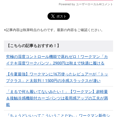
※記事内容は執筆時点のものです。最新の内容をご確認ください。
【こちらの記事もおすすめ！】
究極の湿度コントロール機能で蒸れゼロ！ワークマン「カ
イテキ湿度ワークパンツ」2900円は秋まで快適に履ける
【今夏最強】ワークマンに16万使ったレビュアーが「トッ
プクラス」と太鼓判！1500円の冷感スラックスが凄い
「まるで何も履いてないみたい！」【ワークマン】超軽量
＆接触冷感機能付カーゴパンツは着用感アップの工夫が満
載
「ちょうどいいってこういうことだわ...」ワークマン新作シ