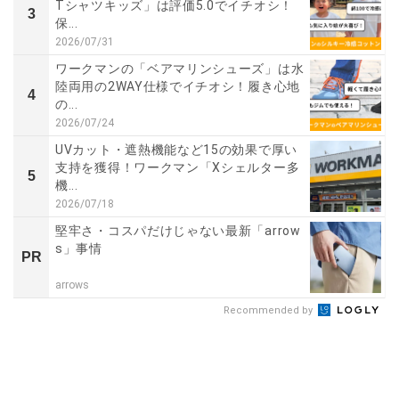
Tシャツキッズ」は評価5.0でイチオシ！
3
保...
2026/07/31
ワークマンの「ベアマリンシューズ」は水
陸両用の2WAY仕様でイチオシ！履き心地
4
の...
2026/07/24
UVカット・遮熱機能など15の効果で厚い
支持を獲得！ワークマン「Xシェルター多
5
機...
2026/07/18
堅牢さ・コスパだけじゃない最新「arrow
s」事情
PR
arrows
Recommended by