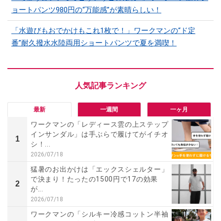
ョートパンツ980円の“万能感”が素晴らしい！
「水遊びもおでかけもこれ1枚で！」ワークマンの“ド定
番”耐久撥水水陸両用ショートパンツで夏を満喫！
最新
一週間
一ヶ月
ワークマンの「レディース雲の上ステップ
インサンダル」は手ぶらで履けてがイチオ
1
シ！...
2026/07/18
猛暑のお出かけは「エックスシェルター」
で決まり！たったの1500円で17の効果
2
が...
2026/07/18
ワークマンの「シルキー冷感コットン半袖