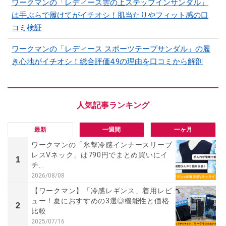
ワークマンの「レディース雲の上ステップインサンダル」
は手ぶらで履けてがイチオシ！肌当たりやフィット感の口
コミ検証
ワークマンの「レディース スポーツテープサンダル」の履
き心地がイチオシ！総合評価4.9の理由を口コミから解剖
最新
一週間
一ヶ月
ワークマンの「氷撃冷感インナースリーブ
レスVネック」は790円でまとめ買いにイ
1
チ...
2026/08/08
【ワークマン】「冷感レギンス」着用レビ
ュー！夏におすすめの3選◎機能性と価格
2
比較
2025/07/16