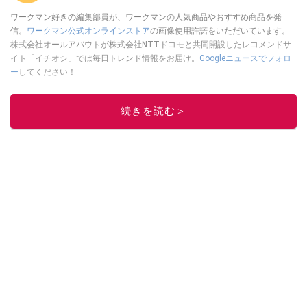
ワークマン好きの編集部員が、ワークマンの人気商品やおすすめ商品を発
信。
ワークマン公式オンラインストア
の画像使用許諾をいただいています。
株式会社オールアバウトが株式会社NTTドコモと共同開設したレコメンドサ
イト「イチオシ」では毎日トレンド情報をお届け。
Googleニュースでフォロ
ー
してください！
このイチオシストの他の記事を読む
続きを読む＞