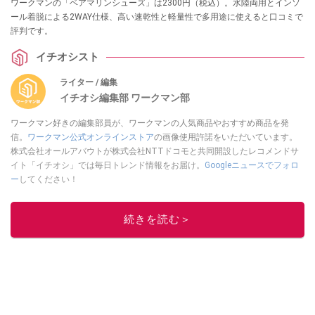
ワークマンの「ベアマリンシューズ」は2300円（税込）。水陸両用とインソ
ール着脱による2WAY仕様、高い速乾性と軽量性で多用途に使えると口コミで
評判です。
イチオシスト
ライター / 編集
イチオシ編集部 ワークマン部
ワークマン好きの編集部員が、ワークマンの人気商品やおすすめ商品を発
信。
ワークマン公式オンラインストア
の画像使用許諾をいただいています。
株式会社オールアバウトが株式会社NTTドコモと共同開設したレコメンドサ
イト「イチオシ」では毎日トレンド情報をお届け。
Googleニュースでフォロ
ー
してください！
このイチオシストの他の記事を読む
続きを読む＞