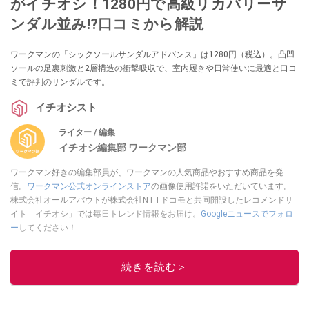
がイチオシ！1280円で高級リカバリーサ
ンダル並み!?口コミから解説
ワークマンの「シックソールサンダルアドバンス」は1280円（税込）。凸凹
ソールの足裏刺激と2層構造の衝撃吸収で、室内履きや日常使いに最適と口コ
ミで評判のサンダルです。
イチオシスト
ライター / 編集
イチオシ編集部 ワークマン部
ワークマン好きの編集部員が、ワークマンの人気商品やおすすめ商品を発
信。
ワークマン公式オンラインストア
の画像使用許諾をいただいています。
株式会社オールアバウトが株式会社NTTドコモと共同開設したレコメンドサ
イト「イチオシ」では毎日トレンド情報をお届け。
Googleニュースでフォロ
ー
してください！
このイチオシストの他の記事を読む
続きを読む＞