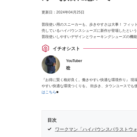
更新日：
2024年04月25日
普段使い用のスニーカーも、歩きやすさは大事！ フィッ
売しているハイバウンスシューズに新作が登場したという
普段使いしやすいデザインとウォーキングシューズの機能
イチオシスト
YouTuber
稔
『お得に賢く格好良く。働きやすい快適な環境作り』 現場作業を少しでも楽にする為に、お金をかけずにお得に格好良く。 働き
はこちら
■
目次
ワークマン「ハイバウンスバラストウ