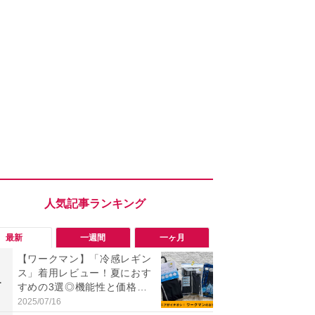
最新
一週間
一ヶ月
【ワークマン】「冷感レギン
究極の湿度
ス」着用レビュー！夏におす
で蒸れゼロ
1
1
すめの3選◎機能性と価格比
イテキ湿度ワ
較
00円は秋ま
2025/07/16
2026/08/06