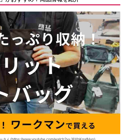
ps://www.youtube.com/watch?v=J8XbKqafHvo)