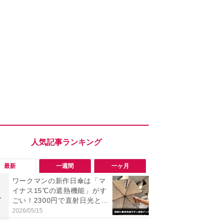
最新
一週間
一ヶ月
ワークマンの新作日傘は「マ
【今夏最強】
イナス15℃の遮熱機能」がす
万使ったレ
1
1
ごい！2300円で直射日光と路
プクラス」と
面熱をダブルでガード
の冷感スラ
2026/05/15
2026/08/01