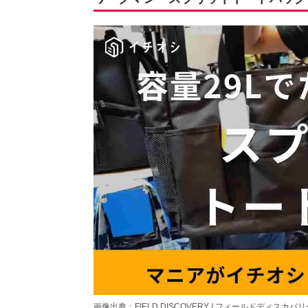
画像出典：FIELD DISCOVERY / フィールドディスカバリーさん(htt