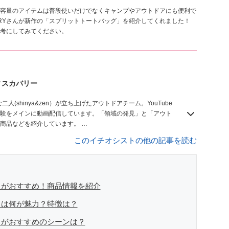
容量のアイテムは普段使いだけでなくキャンプやアウトドアにも便利で
OVERYさんが新作の「スプリットトートバッグ」を紹介してくれました！
考にしてみてください。
ドディスカバリー
(shinya&zen）が立ち上げたアウトドアチーム。YouTube
験をメインに動画配信しています。「領域の発見」と「アウト
た商品などを紹介しています。
このイチオシストの他の記事を読む
」がおすすめ！商品情報を紹介
」は何が魅力？特徴は？
」がおすすめのシーンは？