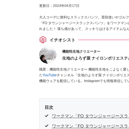
更新日：
2024年04月17日
大人コーデに便利なスラックスパンツ。普段使いやゴルフ
「FO タウンジャージースラックスパンツ」をワークマ
れました！ 落ち感があって、スッキリはけるアイテムな
イチオシスト
機能性生地クリエーター
生地のよろず屋 ナイロンポリエステ
職業：機能性生地クリエーター 機能性生地をこよなく愛している38歳。生地輸出入商社に15年以上勤務後退職し、独立。開設し
た
YouTube
チャンネル「生地のよろず屋 ナイロンポリエ
機能ウェアを配信している。Instagramでも情報発信して
目次
ワークマン「FO タウンジャージース
ワークマン「FO タウンジャージース