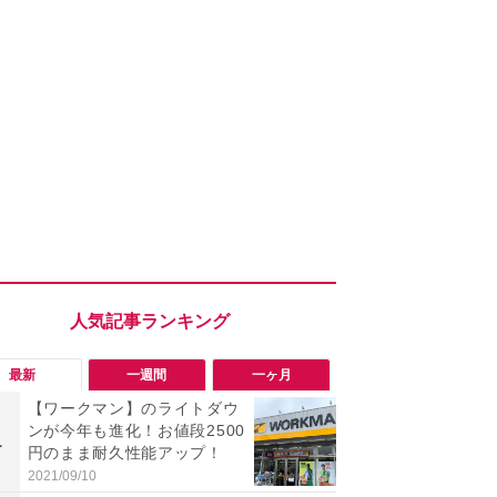
最新
一週間
一ヶ月
【ワークマン】のライトダウ
「ワークマ
ンが今年も進化！お値段2500
うならこれ
1
1
円のまま耐久性能アップ！
感抜群！蒸れ
サンダル
2021/09/10
2026/08/02