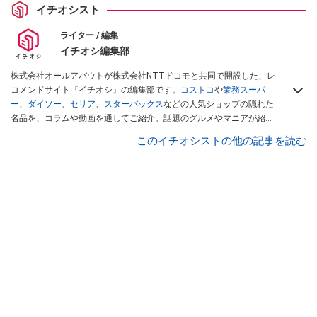
イチオシスト
ライター / 編集
イチオシ編集部
株式会社オールアバウトが株式会社NTTドコモと共同で開設した、レ
コメンドサイト『イチオシ』の編集部です。
コストコ
や
業務スーパ
ー
、
ダイソー
、
セリア
、
スターバックス
などの人気ショップの隠れた
名品を、コラムや動画を通してご紹介。話題のグルメやマニアが紹介
するアウトドア情報も満載です。配信しているコンテンツは専門家や
このイチオシストの他の記事を読む
インフルエンサーが実際に使用してレビューしています。毎日トレン
ド情報をお届けしているので、ぜひ
Googleニュースでフォロー
してく
ださい！