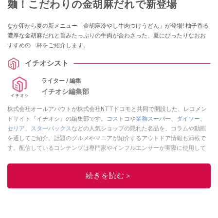
麺！こだわりの金胡麻だれで新登場
なか卯から夏の新メニュー「金胡麻冷やし牛肉つけうどん」が登場! 柚子香る
濃厚な金胡麻だれと旨みたっぷりの牛肉が合わさった、夏にぴったりなおお
すすめの一杯をご紹介します。
イチオシスト
ライター / 編集
イチオシ編集部
株式会社オールアバウトが株式会社NTTドコモと共同で開設した、レコメン
ドサイト『イチオシ』の編集部です。
コストコ
や
業務スーパー
、
ダイソー
、
セリア
、
スターバックス
などの人気ショップの隠れた名品を、コラムや動画
を通してご紹介。話題のグルメやマニアが紹介するアウトドア情報も満載で
す。配信しているコンテンツは専門家やインフルエンサーが実際に使用して
レビューしています。毎日トレンド情報をお届けしているので、ぜひ
Google
ニュースでフォロー
してください！
続きを読む＞
このイチオシストの他の記事を読む