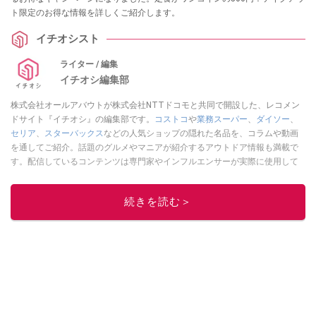
ト限定のお得な情報を詳しくご紹介します。
イチオシスト
ライター / 編集
イチオシ編集部
株式会社オールアバウトが株式会社NTTドコモと共同で開設した、レコメン
ドサイト『イチオシ』の編集部です。
コストコ
や
業務スーパー
、
ダイソー
、
セリア
、
スターバックス
などの人気ショップの隠れた名品を、コラムや動画
を通してご紹介。話題のグルメやマニアが紹介するアウトドア情報も満載で
す。配信しているコンテンツは専門家やインフルエンサーが実際に使用して
レビューしています。毎日トレンド情報をお届けしているので、ぜひ
Google
ニュースでフォロー
してください！
続きを読む＞
このイチオシストの他の記事を読む