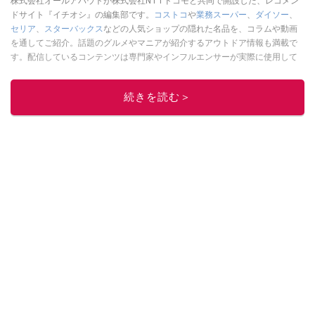
株式会社オールアバウトが株式会社NTTドコモと共同で開設した、レコメン
ドサイト『イチオシ』の編集部です。
コストコ
や
業務スーパー
、
ダイソー
、
セリア
、
スターバックス
などの人気ショップの隠れた名品を、コラムや動画
を通してご紹介。話題のグルメやマニアが紹介するアウトドア情報も満載で
す。配信しているコンテンツは専門家やインフルエンサーが実際に使用して
レビューしています。毎日トレンド情報をお届けしているので、ぜひ
Google
ニュースでフォロー
してください！
続きを読む＞
このイチオシストの他の記事を読む