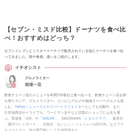
【セブン・ミスド比較】ドーナツを食べ比
べ！おすすめはどっち？
セブンイレブンとミスタードーナツで販売されている似たドーナツを食べ比
べてみました。味や食感、違いをご紹介します。
イチオシスト
グルメライター
相場一花
飲食チェーン店のメニューを年間100食以上食べ比べる、飲食チェーン店お持
ち帰りマニア。グルメライター。コンビニグルメや地域スーパーグルメも楽
しむ。
Yahoo！ニュースエキスパートクリエイター
としても活動中。また、
久世福商店やトライアル、ワークマン女子など話題のショップにも足を運
ぶ。晋遊舎「LDK」や
「360LiFE」
、KADOKAWA
「レタスクラブ」
、集英社
「週刊プレイボーイ」、宝島社「おいしい！ シャトレーゼBOOK」などでグ
ルメライター、食の専門家として出演実績あり。