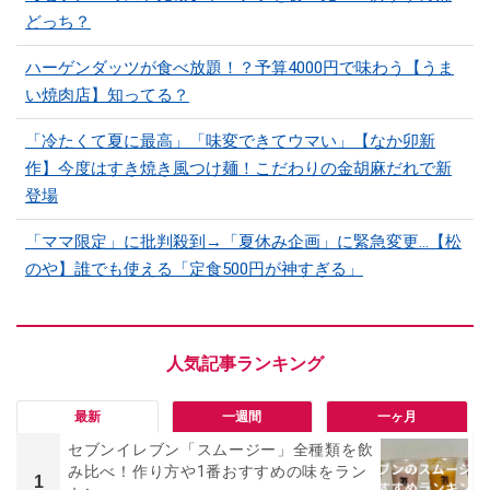
どっち？
ハーゲンダッツが食べ放題！？予算4000円で味わう【うま
い焼肉店】知ってる？
「冷たくて夏に最高」「味変できてウマい」【なか卯新
作】今度はすき焼き風つけ麺！こだわりの金胡麻だれで新
登場
「ママ限定」に批判殺到→「夏休み企画」に緊急変更…【松
のや】誰でも使える「定食500円が神すぎる」
最新
一週間
一ヶ月
セブンイレブン「スムージー」全種類を飲
み比べ！作り方や1番おすすめの味をラン
1