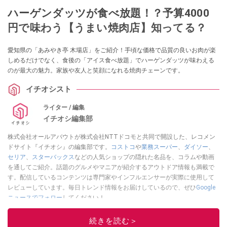
ハーゲンダッツが食べ放題！？予算4000
円で味わう【うまい焼肉店】知ってる？
愛知県の「あみやき亭 木場店」をご紹介！手頃な価格で品質の良いお肉が楽
しめるだけでなく、食後の「アイス食べ放題」でハーゲンダッツが味わえる
のが最大の魅力。家族や友人と笑顔になれる焼肉チェーンです。
イチオシスト
ライター / 編集
イチオシ編集部
株式会社オールアバウトが株式会社NTTドコモと共同で開設した、レコメン
ドサイト『イチオシ』の編集部です。
コストコ
や
業務スーパー
、
ダイソー
、
セリア
、
スターバックス
などの人気ショップの隠れた名品を、コラムや動画
を通してご紹介。話題のグルメやマニアが紹介するアウトドア情報も満載で
す。配信しているコンテンツは専門家やインフルエンサーが実際に使用して
レビューしています。毎日トレンド情報をお届けしているので、ぜひ
Google
ニュースでフォロー
してください！
このイチオシストの他の記事を読む
続きを読む＞