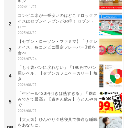
キン...
2024/11/07
コンビニ氷が一番安いのはどこ？ロックア
イスはセブンイレブンがお得！ セブン・
2
ロー...
2025/03/30
【セブン・ローソン・ファミマ】「サクレ
アイス」各コンビニ限定フレーバー3種を
3
食べ...
2026/07/24
「もう袋パンに戻れない」「190円でパン
屋レベル」【セブンカフェベーカリー】焼
4
き...
2026/08/07
「生ビール120円引きは熱すぎる」「昼飲
みできて最高」【資さん飲み】うどんやお
5
で...
2026/08/07
【大人気】ひんやり冷感寝具で快適な睡眠
をあなたに。
PR