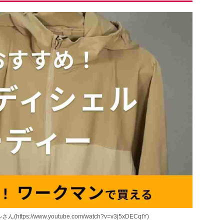
//www.youtube.com/watch?v=v3j5xDECqtY)