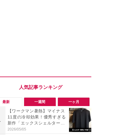
最新
一週間
一ヶ月
【ワークマン暑熱】マイナス
ワークマン
11度の冷却効果！優秀すぎる
ナー半袖ク
1
1
新作「エックスシェルター半
チオシ！最
袖Tシャツ」で夏も快適
感＆気化冷
2026/05/05
2026/07/31