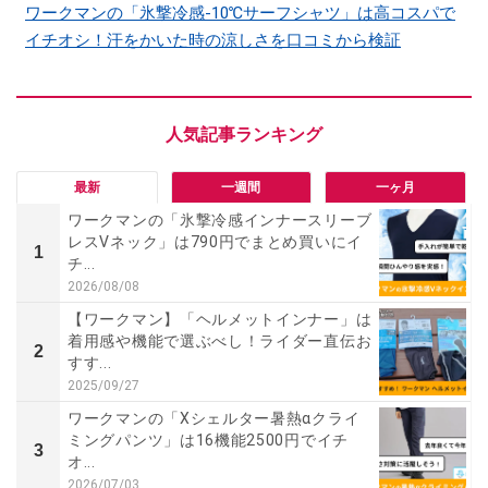
ワークマンの「氷撃冷感-10℃サーフシャツ」は高コスパで
イチオシ！汗をかいた時の涼しさを口コミから検証
最新
一週間
一ヶ月
ワークマンの「氷撃冷感インナースリーブ
レスVネック」は790円でまとめ買いにイ
1
チ...
2026/08/08
【ワークマン】「ヘルメットインナー」は
着用感や機能で選ぶべし！ライダー直伝お
2
すす...
2025/09/27
ワークマンの「Xシェルター暑熱αクライ
ミングパンツ」は16機能2500円でイチ
3
オ...
2026/07/03