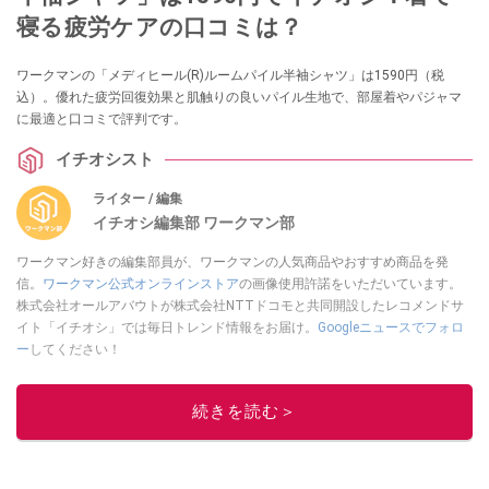
寝る疲労ケアの口コミは？
ワークマンの「メディヒール(R)ルームパイル半袖シャツ」は1590円（税
込）。優れた疲労回復効果と肌触りの良いパイル生地で、部屋着やパジャマ
に最適と口コミで評判です。
イチオシスト
ライター / 編集
イチオシ編集部 ワークマン部
ワークマン好きの編集部員が、ワークマンの人気商品やおすすめ商品を発
信。
ワークマン公式オンラインストア
の画像使用許諾をいただいています。
株式会社オールアバウトが株式会社NTTドコモと共同開設したレコメンドサ
イト「イチオシ」では毎日トレンド情報をお届け。
Googleニュースでフォロ
ー
してください！
このイチオシストの他の記事を読む
続きを読む＞