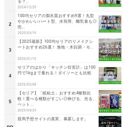
る？...
2024/12/29
100均セリアの製氷皿おすすめ9選！丸型
やかわいいハート型、水筒用、離乳食も◎
2
売...
2025/03/10
【2025最新】100均セリアのリメイクシ
ートおすすめ26選！ 無地・木目調・モ...
3
2025/01/15
セリアのはかり「キッチン目安計」は100
円で1kgまで量れる！ダイソーとも比較
4
2025/03/08
【セリア】「紙粘土」おすすめ4種類比
較！選べる種類がすごい◎伸びる、光る、
5
ペット...
2025/04/29
競馬予想サイトの真実、暴露します。