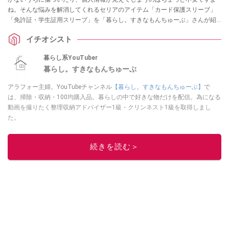
ね。そんな悩みを解消してくれるセリアのアイテム「カード保護スリーブ」
「免許証・学生証用スリーブ」を「暮らし。すきなもんちゅーぶ」さんが紹
介してくれました。他人に見せたくない顔写真もガードできるそうですの
イチオシスト
で、ぜひチェックしてみてくださいね。
暮らし系YouTuber
暮らし。すきなもんちゅーぶ
アラフォー主婦。YouTubeチャンネル
【暮らし。すきなもんちゅーぶ】
で
は、掃除・収納・100均購入品。暮らしの中で好きな物だけを配信。為になる
動画を撮りたく整理収納アドバイザー1級・クリンネスト1級を取得しまし
た。
このイチオシストの他の記事を読む
続きを読む＞