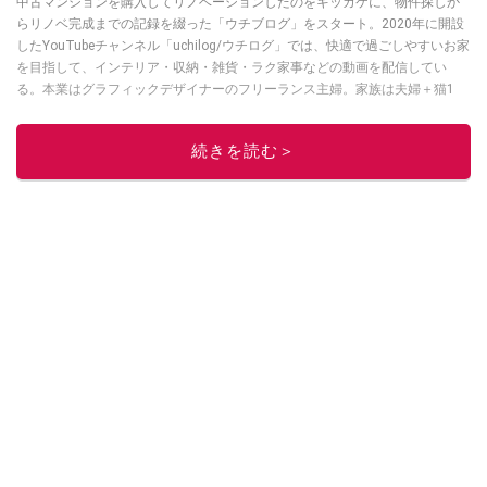
中古マンションを購入してリノベーションしたのをキッカケに、物件探しか
らリノベ完成までの記録を綴った「ウチブログ」をスタート。2020年に開設
したYouTubeチャンネル「uchilog/ウチログ」では、快適で過ごしやすいお家
を目指して、インテリア・収納・雑貨・ラク家事などの動画を配信してい
る。本業はグラフィックデザイナーのフリーランス主婦。家族は夫婦＋猫1
匹。・第9回ESSEインテリアグランプリ審査員賞受賞・リノベりす2016年リ
ノベ人気事例1位
続きを読む＞
このイチオシストの他の記事を読む