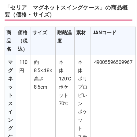
「セリア マグネットスイングケース」の商品概
要（価格・サイズ）
商
価格
サイズ
耐熱温
素材
JANコード
品
（税
度
名
込）
マ
110
約
本
本
49005596509967
グ
円
8.5×4.8×
体：
体：
ネ
高さ
120℃
ポリ
ッ
8.5cm
ポケ
プロ
ト
ット
ピレ
ス
70℃
ン
イ
ポケ
ン
ッ
グ
ト：
ケ
スチ