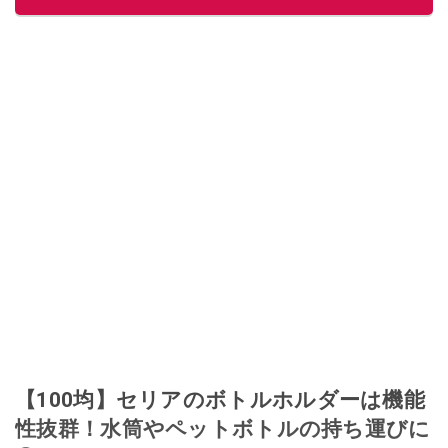
に目をつける。しかし、取引の仕方がわからずに、まずは落札者として参
加。その後、出品者側にまわり、家の中の物を出品しまくる。出品する物が
ほぼなくなってからは、仕入れを経験。ネットオークションを生活の一部に
取り入れるべく、「ネットオークションやフリマアプリは生活のインフラに
なる」という考えを持つ。また消費税増税の社会においては、ネットオーク
ションやフリマアプリが家計の救世主になりえると考え、業者とは違う視点
でユーザーとして参加中。
このイチオシストの他の記事を読む
【100均】セリアのボトルホルダーは機能
性抜群！水筒やペットボトルの持ち運びに