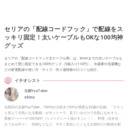
セリアの「配線コードフック」で配線をス
ッキリ固定！太いケーブルもOKな100均神
グッズ
セリアの「配線コードフック太ケーブル用」は、6mmまでの太いケーブルも
まとめて壁に固定できる100均グッズ（5個入り110円）。冷蔵庫や洗濯機な
どの家電配線や使い方・サイズ・売り場情報や口コミも紹介。
イチオシスト
主婦YouTuber
shino
元気印の主婦YouTuber。100均が大好きでDIYが得意な26歳の主婦。「クスッ
と笑えて元気になる動画」がモットーで、見ているだけで元気になれそう。
業務スーパーや100均DIY（リメイクシート技がすごい！）、料理（夫弁当・
おつまみ作り）、収納などなど、今すぐ真似したくなる主婦向けの動画を配