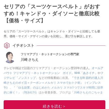
セリアの「スーツケースベルト」がおす
すめ！キャンドゥ・ダイソーと徹底比較
【価格・サイズ】
セリアの「スーツケースベルト」はキャンドゥ・ダイソーと比較しても優
秀。価格・サイズ・デザインの違いを比較し、選び方を解説します。
イチオシスト
フリマアプリ・ネットオークションの専門家
川崎 さちえ
テレビや雑誌で話題のフリマアプリ・オークション歴20年の達人。
オールア
バウト フリマアプリ・ネットオークション ガイド
。
NHK「あさイチ」
や
フ
ジテレビ「ノンストップ」
などの情報番組に出演。
『できるfit 節約の達人川
崎さちえのポイ活＋クーポン＋メルカリ スマホでおトク術』（インプレス
刊）
、
『「ゆる副業」のはじめかた メルカリ スマホ1つでスキマ時間に効率
的に稼ぐ！』（翔泳社刊）
ほか著書多数。ブログは
「川崎さちえのごちゃま
ぜ日記」
。
■経歴：2003年、夫が子育てをするために、突然会社を辞める。翌月からの
続きを読む＞
給料が０円になり、家にいながら、しかも空いた時間でできるオークション