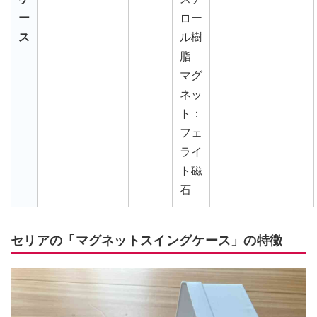
ー
ロー
ス
ル樹
脂
マグ
ネッ
ト：
フェ
ライ
ト磁
石
セリアの「マグネットスイングケース」の特徴