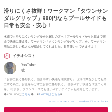
滑りにくさ抜群！ワークマン「タウンサン
ダルグリップ」980円ならプールサイドも
日常も安全・安心！
水辺でも滑りにくいサンダルをお探しの方へ！プールサイドからお庭まで安
全で快適に使える、ワークマン「タウンサンダルグリップ」を、ワークマン
商品に詳しい稔さんが紹介してくれました。日常使いもできますよ！
イチオシスト
YouTuber
稔
『お得に賢く格好良く。働きやすい快適な環境作り』 現場作業を少しでも楽
にする為に、お金をかけずにお得に格好良く。 働きやすい快適な環境つくり
を。 街歩き、タウンユースでも使いやすいアイテムも紹介しています。
◆YouTubeは
こちら
◆ ■
Twitterはこちら
■
このイチオシストの他の記事を読む