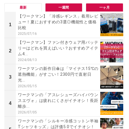
最新
一週間
一ヶ月
【ワークマン】「冷感レギンス」着用レビ
ュー！夏におすすめの3選◎機能性と価格
1
比較
2025/07/16
【ワークマン】ファン付きウェア用バッテ
リーはどれを買えばいい？おすすめアイテ
2
ム4...
2024/08/13
ワークマンの新作日傘は「マイナス15℃の
遮熱機能」がすごい！2300円で直射日
3
光...
2026/05/15
ワークマンの「アスレシューズハイバウン
スエヴォ」は疲れにくさがイチオシ！長距
4
離歩...
2026/07/05
ワークマンの「シルキー冷感コットン半袖
Tシャツキッズ」は評価5.0でイチオシ！