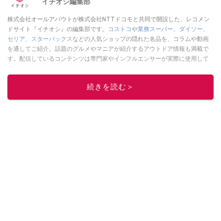
イチオシ編集部
株式会社オールアバウトが株式会社NTTドコモと共同で開設した、レコメン
ドサイト『イチオシ』の編集部です。
コストコ
や
業務スーパー
、
ダイソー
、
セリア
、
スターバックス
などの人気ショップの隠れた名品を、コラムや動画
を通してご紹介。話題のグルメやマニアが紹介するアウトドア情報も満載で
す。配信しているコンテンツは専門家やインフルエンサーが実際に使用して
レビューしています。毎日トレンド情報をお届けしているので、ぜひ
Google
ニュースでフォロー
してください！
続きを読む＞
このイチオシストの他の記事を読む