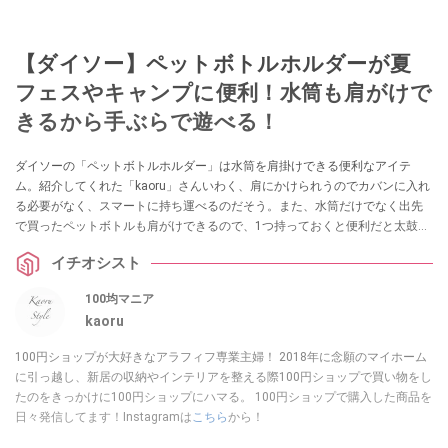
【ダイソー】ペットボトルホルダーが夏
フェスやキャンプに便利！水筒も肩がけで
きるから手ぶらで遊べる！
ダイソーの「ペットボトルホルダー」は水筒を肩掛けできる便利なアイテ
ム。紹介してくれた「kaoru」さんいわく、肩にかけられうのでカバンに入れ
る必要がなく、スマートに持ち運べるのだそう。また、水筒だけでなく出先
で買ったペットボトルも肩がけできるので、1つ持っておくと便利だと太鼓判
を押します。旅行やアウトドアにもおすすめなのだとか。
イチオシスト
100均マニア
kaoru
100円ショップが大好きなアラフィフ専業主婦！ 2018年に念願のマイホーム
に引っ越し、新居の収納やインテリアを整える際100円ショップで買い物をし
たのをきっかけに100円ショップにハマる。 100円ショップで購入した商品を
日々発信してます！Instagramは
こちら
から！