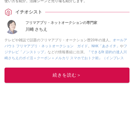
使い方を紹介。活躍シーンと売り場も紹介します。
イチオシスト
フリマアプリ・ネットオークションの専門家
川崎 さちえ
テレビや雑誌で話題のフリマアプリ・オークション歴20年の達人。
オールア
バウト フリマアプリ・ネットオークション ガイド
。
NHK「あさイチ」
や
フ
ジテレビ「ノンストップ」
などの情報番組に出演。
『できるfit 節約の達人川
崎さちえのポイ活＋クーポン＋メルカリ スマホでおトク術』（インプレス
刊）
、
『「ゆる副業」のはじめかた メルカリ スマホ1つでスキマ時間に効率
的に稼ぐ！』（翔泳社刊）
ほか著書多数。ブログは
「川崎さちえのごちゃま
続きを読む＞
ぜ日記」
。
■経歴：2003年、夫が子育てをするために、突然会社を辞める。翌月からの
給料が０円になり、家にいながら、しかも空いた時間でできるオークション
に目をつける。しかし、取引の仕方がわからずに、まずは落札者として参
加。その後、出品者側にまわり、家の中の物を出品しまくる。出品する物が
ほぼなくなってからは、仕入れを経験。ネットオークションを生活の一部に
取り入れるべく、「ネットオークションやフリマアプリは生活のインフラに
なる」という考えを持つ。また消費税増税の社会においては、ネットオーク
ションやフリマアプリが家計の救世主になりえると考え、業者とは違う視点
でユーザーとして参加中。