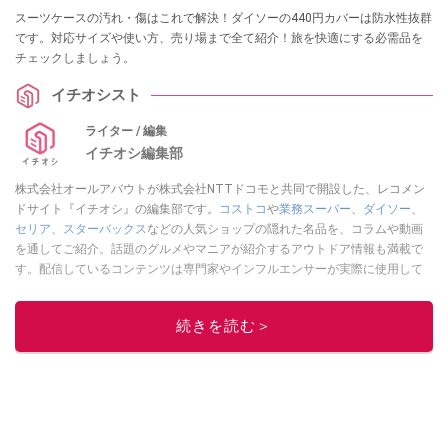
スーツケースの汚れ・傷はこれで解決！ダイソーの440円カバーは防水性抜群
です。対応サイズや使い方、売り場まで全て紹介！旅を快適にする必需品を
チェックしましょう。
イチオシスト
ライター / 編集
イチオシ編集部
株式会社オールアバウトが株式会社NTTドコモと共同で開設した、レコメン
ドサイト『イチオシ』の編集部です。
コストコ
や
業務スーパー
、
ダイソー
、
セリア
、
スターバックス
などの人気ショップの隠れた名品を、コラムや動画
を通してご紹介。話題のグルメやマニアが紹介するアウトドア情報も満載で
す。配信しているコンテンツは専門家やインフルエンサーが実際に使用して
レビューしています。毎日トレンド情報をお届けしているので、ぜひ
Google
ニュースでフォロー
してください！
続きを読む＞
このイチオシストの他の記事を読む