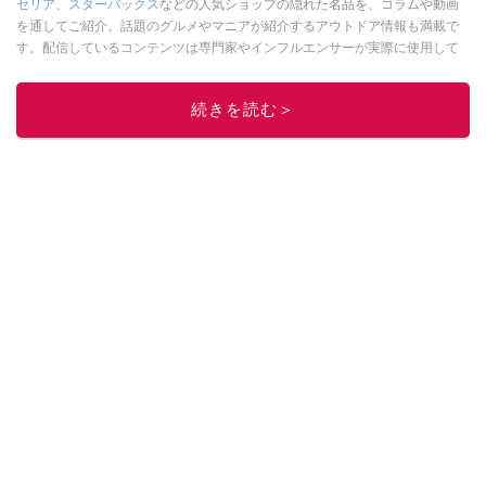
セリア
、
スターバックス
などの人気ショップの隠れた名品を、コラムや動画
を通してご紹介。話題のグルメやマニアが紹介するアウトドア情報も満載で
す。配信しているコンテンツは専門家やインフルエンサーが実際に使用して
レビューしています。毎日トレンド情報をお届けしているので、ぜひ
Google
ニュースでフォロー
してください！
続きを読む＞
このイチオシストの他の記事を読む