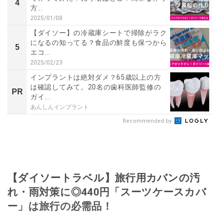
4
方...
2025/01/08
【ダイソー】の冷蔵庫シートで掃除がラク
になるの知ってる？食品の鮮度も保つから
5
エコ...
2025/02/23
インプラントは絶対ダメ？65歳以上の方
は確認してみて。20名の歯科医師監修の
PR
ガイ...
あんしんインプラント
Recommended by
【ダイソートラベル】旅行用カバンの汚
れ・雨対策に◎440円「スーツケースカバ
ー」は旅行の必需品！