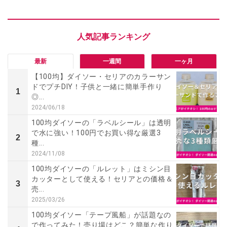
最新
一週間
一ヶ月
【100均】ダイソー・セリアのカラーサン
ドでプチDIY！子供と一緒に簡単手作り
1
◎...
2024/06/18
100均ダイソーの「ラベルシール」は透明
で水に強い！100円でお買い得な厳選3
2
種...
2024/11/08
100均ダイソーの「ルレット」はミシン目
カッターとして使える！セリアとの価格＆
3
売...
2025/03/26
100均ダイソー「テープ風船」が話題なの
で作ってみた！売り場はどこ？簡単な作り