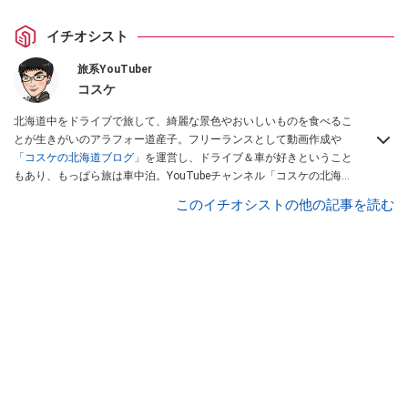
イチオシスト
旅系YouTuber
コスケ
北海道中をドライブで旅して、綺麗な景色やおいしいものを食べるこ
とが生きがいのアラフォー道産子。フリーランスとして動画作成や
「コスケの北海道ブログ」
を運営し、ドライブ＆車が好きということ
もあり、もっぱら旅は車中泊。YouTubeチャンネル「コスケの北海道
でドライブを楽しむチャンネル」では、北海道の情報や車中泊の様
このイチオシストの他の記事を読む
子、旅だけではなく車のレポートなども配信中。