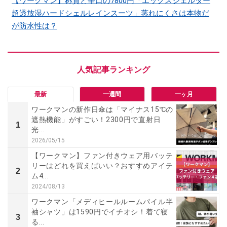
【ワークマン】称賛と辛口の7800円「エックスシェルター
超透放湿ハードシェルレインスーツ」蒸れにくさは本物だ
が防水性は？
最新
一週間
一ヶ月
ワークマンの新作日傘は「マイナス15℃の
遮熱機能」がすごい！2300円で直射日
1
光...
2026/05/15
【ワークマン】ファン付きウェア用バッテ
リーはどれを買えばいい？おすすめアイテ
2
ム4...
2024/08/13
ワークマン「メディヒールルームパイル半
袖シャツ」は1590円でイチオシ！着て寝
3
る...