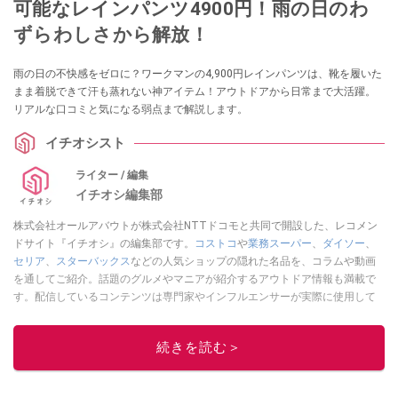
可能なレインパンツ4900円！雨の日のわ
ずらわしさから解放！
雨の日の不快感をゼロに？ワークマンの4,900円レインパンツは、靴を履いた
まま着脱できて汗も蒸れない神アイテム！アウトドアから日常まで大活躍。
リアルな口コミと気になる弱点まで解説します。
イチオシスト
ライター / 編集
イチオシ編集部
株式会社オールアバウトが株式会社NTTドコモと共同で開設した、レコメン
ドサイト『イチオシ』の編集部です。
コストコ
や
業務スーパー
、
ダイソー
、
セリア
、
スターバックス
などの人気ショップの隠れた名品を、コラムや動画
を通してご紹介。話題のグルメやマニアが紹介するアウトドア情報も満載で
す。配信しているコンテンツは専門家やインフルエンサーが実際に使用して
レビューしています。毎日トレンド情報をお届けしているので、ぜひ
Google
ニュースでフォロー
してください！
続きを読む＞
このイチオシストの他の記事を読む