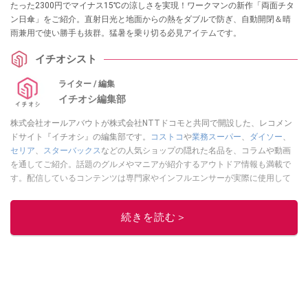
たった2300円でマイナス15℃の涼しさを実現！ワークマンの新作「両面チタ
ン日傘」をご紹介。直射日光と地面からの熱をダブルで防ぎ、自動開閉＆晴
雨兼用で使い勝手も抜群。猛暑を乗り切る必見アイテムです。
イチオシスト
ライター / 編集
イチオシ編集部
株式会社オールアバウトが株式会社NTTドコモと共同で開設した、レコメン
ドサイト『イチオシ』の編集部です。
コストコ
や
業務スーパー
、
ダイソー
、
セリア
、
スターバックス
などの人気ショップの隠れた名品を、コラムや動画
を通してご紹介。話題のグルメやマニアが紹介するアウトドア情報も満載で
す。配信しているコンテンツは専門家やインフルエンサーが実際に使用して
レビューしています。毎日トレンド情報をお届けしているので、ぜひ
Google
ニュースでフォロー
してください！
続きを読む＞
このイチオシストの他の記事を読む