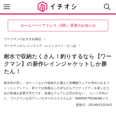
ホームページアドレス（URL）変更のお知らせ
ワークマンのおすすめ商品
ワークマンの レインウェア・レインコート・かっぱ
耐水で収納たくさん！釣りするなら【ワー
クマン】の新作レインジャケットしか勝
たん！
耐水性が高く、ポケットなどの収納力も備えた高機能ウェアが求められるフ
ィッシングシーン。釣りでは海風をしのぎながらアクティビティを楽しむた
めの装備が必要不可欠です。高価なウェアには手が出ない……という方向け
に、ワークマン公式アンバサダーのコスケさんが「INAREM PREMIUM(イナレ
ム プレミアム)レインジャケット フィッシングモデル」を紹介してくれまし
更新日：
2024年03月06日
た！ 実用性が高く、SNSではすでに話題を呼んでいます！ ぜひチェックして
みてください。