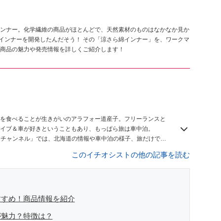
ンナー。化学繊維の商品がほとんどで、天然素材のものはなかなか見か
夏インナーを開発したんだそう！ その「涼さら綿インナー」を、ワークマ
商品の魅力や発売情報を詳しくご紹介します！
を食べることが生きがいのアラフォー道産子。フリーランスと
イブ＆車が好きということもあり、もっぱら旅は車中泊。
しむチャンネル」では、北海道の情報や車中泊の様子、旅だけでは
このイチオシストの他の記事を読む
すすめ！商品情報を紹介
が魅力？特徴は？