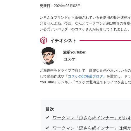
更新日：
2024年03月02日
いろんなブランドから販売されている春夏用の吸汗速乾イ
けませんよね。今回、なんとワークマンが綿100％の春
ン公式アンバサダーのコスケさんが紹介してくれました。
イチオシスト
旅系YouTuber
コスケ
北海道中をドライブで旅して、綺麗な景色やおいしいもの
して動画作成や
「コスケの北海道ブログ」
を運営し、ドラ
YouTubeチャンネル「コスケの北海道でドライブを楽
なく車のレポートなども配信中。
目次
ワークマン「涼さら綿インナー」がお
ワークマン「涼さら綿インナー」は何