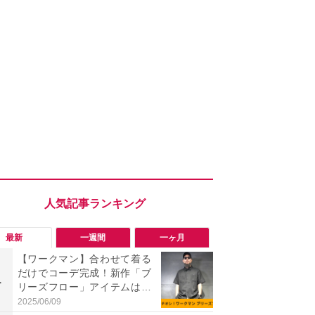
最新
一週間
一ヶ月
【ワークマン】合わせて着る
「ワークマ
だけでコーデ完成！新作「ブ
うならこれ
1
1
リーズフロー」アイテムはセ
感抜群！蒸れ
ットアップがおしゃれ！
サンダル
2025/06/09
2026/08/02