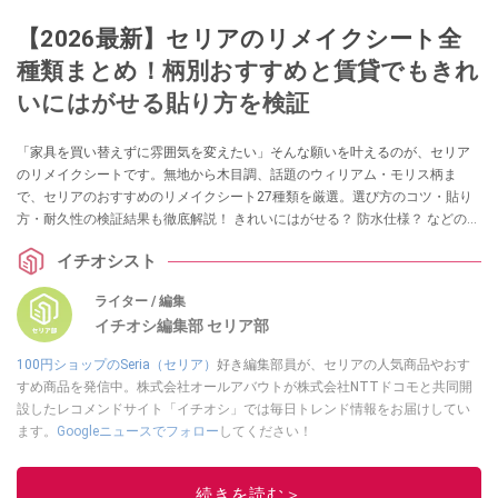
【2026最新】セリアのリメイクシート全
種類まとめ！柄別おすすめと賃貸でもきれ
いにはがせる貼り方を検証
「家具を買い替えずに雰囲気を変えたい」そんな願いを叶えるのが、セリア
のリメイクシートです。無地から木目調、話題のウィリアム・モリス柄ま
で、セリアのおすすめのリメイクシート27種類を厳選。選び方のコツ・貼り
方・耐久性の検証結果も徹底解説！ きれいにはがせる？ 防水仕様？ などの気
になる情報も！ リメイクシートを試したいという方は、ぜひチェックしてみ
イチオシスト
てくださいね。
ライター / 編集
イチオシ編集部 セリア部
100円ショップのSeria（セリア）
好き編集部員が、セリアの人気商品やおす
すめ商品を発信中。株式会社オールアバウトが株式会社NTTドコモと共同開
設したレコメンドサイト「イチオシ」では毎日トレンド情報をお届けしてい
ます。
Googleニュースでフォロー
してください！
このイチオシストの他の記事を読む
続きを読む＞