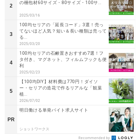
の梱包材60サイズ・80サイズ・100サ...
2
2025/03/16
100均セリアの「延長コード」3選！売っ
てないほど人気？短い＆長い種類は売って
3
る...
2025/03/20
100均セリアの石鹸置きおすすめ7選！フ
タ付き、マグネット、フィルムフックも便
4
利
2025/02/23
【100均DIY】材料費は770円！ダイソ
ー・セリアの造花で作るリアルな「観葉
5
植...
2026/07/02
明日働ける単発バイト求人サイト
PR
ショットワークス
Recommended by