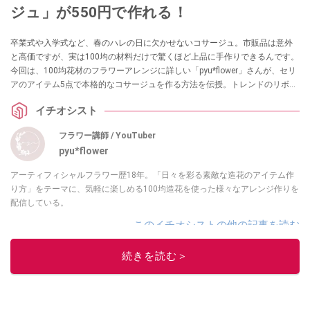
ジュ」が550円で作れる！
卒業式や入学式など、春のハレの日に欠かせないコサージュ。市販品は意外
と高価ですが、実は100均の材料だけで驚くほど上品に手作りできるんです。
今回は、100均花材のフラワーアレンジに詳しい「pyu*flower」さんが、セリ
アのアイテム5点で本格的なコサージュを作る方法を伝授。トレンドのリボン
を取り入れた、初心者でも失敗しないオシャレなアクセサリーの作り方を詳
イチオシスト
しくご紹介します。
フラワー講師 / YouTuber
pyu*flower
アーティフィシャルフラワー歴18年。「日々を彩る素敵な造花のアイテム作
り方」をテーマに、気軽に楽しめる100均造花を使った様々なアレンジ作りを
配信している。
このイチオシストの他の記事を読む
続きを読む＞