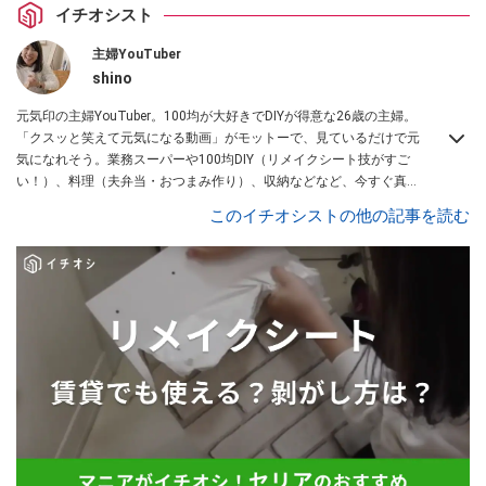
イチオシスト
主婦YouTuber
shino
元気印の主婦YouTuber。100均が大好きでDIYが得意な26歳の主婦。
「クスッと笑えて元気になる動画」がモットーで、見ているだけで元
気になれそう。業務スーパーや100均DIY（リメイクシート技がすご
い！）、料理（夫弁当・おつまみ作り）、収納などなど、今すぐ真似
したくなる主婦向けの動画を配信中！
このイチオシストの他の記事を読む