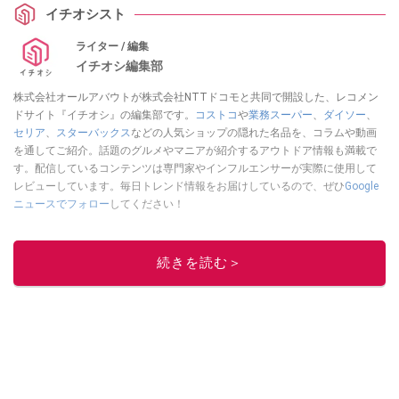
イチオシスト
ライター / 編集
イチオシ編集部
株式会社オールアバウトが株式会社NTTドコモと共同で開設した、レコメン
ドサイト『イチオシ』の編集部です。
コストコ
や
業務スーパー
、
ダイソー
、
セリア
、
スターバックス
などの人気ショップの隠れた名品を、コラムや動画
を通してご紹介。話題のグルメやマニアが紹介するアウトドア情報も満載で
す。配信しているコンテンツは専門家やインフルエンサーが実際に使用して
レビューしています。毎日トレンド情報をお届けしているので、ぜひ
Google
ニュースでフォロー
してください！
このイチオシストの他の記事を読む
続きを読む＞