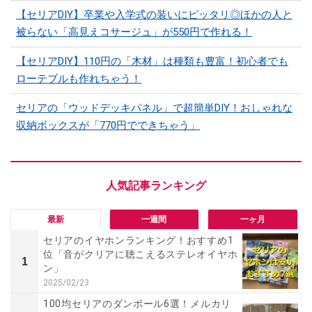
【セリアDIY】卒業や入学式の装いにピッタリ◎ほかの人と
被らない「高見えコサージュ」が550円で作れる！
【セリアDIY】110円の「木材」は種類も豊富！初心者でも
ローテブルも作れちゃう！
セリアの「ウッドデッキパネル」で超簡単DIY！おしゃれな
収納ボックスが「770円でできちゃう」
最新
一週間
一ヶ月
セリアのイヤホンランキング！おすすめ1
位「音がクリアに聴こえるステレオイヤホ
1
ン」
2025/02/23
100均セリアのダンボール6選！メルカリ