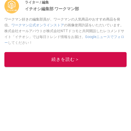
ライター / 編集
イチオシ編集部 ワークマン部
ワークマン好きの編集部員が、ワークマンの人気商品やおすすめ商品を発
信。
ワークマン公式オンラインストア
の画像使用許諾をいただいています。
株式会社オールアバウトが株式会社NTTドコモと共同開設したレコメンドサ
イト「イチオシ」では毎日トレンド情報をお届け。
Googleニュースでフォロ
ー
してください！
このイチオシストの他の記事を読む
続きを読む＞