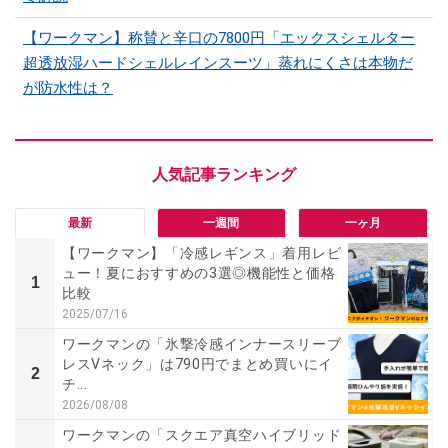
【ワークマン】称賛と辛口の7800円「エックスシェルター
超透放湿ハードシェルレインスーツ」蒸れにくさは本物だ
が防水性は？
最新
一週間
一ヶ月
【ワークマン】「冷感レギンス」着用レビ
ュー！夏におすすめの3選◎機能性と価格
1
比較
2025/07/16
ワークマンの「氷撃冷感インナースリーブ
レスVネック」は790円でまとめ買いにイ
2
チ...
2026/08/08
ワークマンの「スクエア真空ハイブリッド