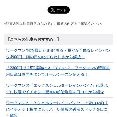
※記事内容は執筆時点のものです。最新の内容をご確認ください。
【こちらの記事もおすすめ！】
ワークマン“靴を履いたまま”着る・脱ぐが可能なレインパン
ツ4900円！雨の日のわずらわしさから解放！
「2300円で-15℃遮熱はスゴくない？」ワークマンの晴雨兼
用日傘は両面チタンでオールシーズン使える！
ワークマンの「エックスシェルターレインパンツ」は蒸れ
ずに快適でイチオシ！驚異の超透湿性を口コミから紹介
ワークマンの「Ｘシェルターレインパンツ」は登山や釣り
にイチオシ！梅雨にもうれしい驚異の透湿スペックを口コ
ミ解説