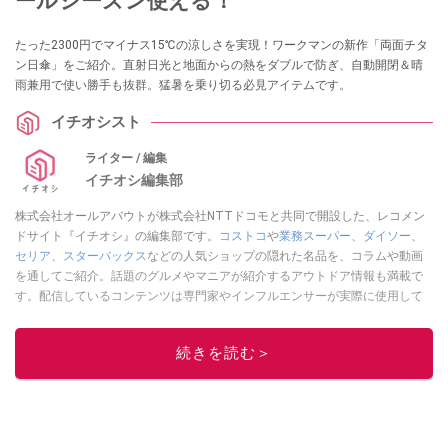
ールシーズン使える！
たった2300円でマイナス15℃の涼しさを実現！ワークマンの新作「両面チタ
ン日傘」をご紹介。直射日光と地面からの熱をダブルで防ぎ、自動開閉＆晴
雨兼用で使い勝手も抜群。猛暑を乗り切る必見アイテムです。
イチオシスト
ライター / 編集
イチオシ編集部
株式会社オールアバウトが株式会社NTTドコモと共同で開設した、レコメン
ドサイト『イチオシ』の編集部です。
コストコ
や
業務スーパー
、
ダイソー
、
セリア
、
スターバックス
などの人気ショップの隠れた名品を、コラムや動画
を通してご紹介。話題のグルメやマニアが紹介するアウトドア情報も満載で
す。配信しているコンテンツは専門家やインフルエンサーが実際に使用して
レビューしています。毎日トレンド情報をお届けしているので、ぜひ
Google
ニュースでフォロー
してください！
続きを読む＞
このイチオシストの他の記事を読む