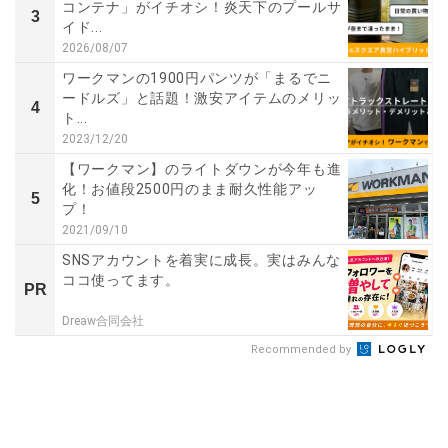
コンテナ」がイチオシ！炎天下のプールサ
3
イド...
2026/08/07
ワークマンの1900円パンツが「まるでニ
ードルズ」と話題！激安アイテムのメリッ
4
ト...
2023/12/20
【ワークマン】のライトダウンが今年も進
化！お値段2500円のまま耐久性能アッ
5
プ！
2021/09/10
SNSアカウントを着実に成長。実はみんな
ココ使ってます。
PR
Dreaw合同会社
Recommended by