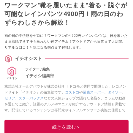
ワークマン“靴を履いたまま”着る・脱ぐが
可能なレインパンツ4900円！雨の日のわ
ずらわしさから解放！
雨の日の不快感をゼロに？ワークマンの4,900円レインパンツは、靴を履いた
まま着脱できて汗も蒸れない神アイテム！アウトドアから日常まで大活躍。
リアルな口コミと気になる弱点まで解説します。
イチオシスト
ライター / 編集
イチオシ編集部
株式会社オールアバウトが株式会社NTTドコモと共同で開設した、レコメン
ドサイト『イチオシ』の編集部です。
コストコ
や
業務スーパー
、
ダイソー
、
セリア
、
スターバックス
などの人気ショップの隠れた名品を、コラムや動画
を通してご紹介。話題のグルメやマニアが紹介するアウトドア情報も満載で
す。配信しているコンテンツは専門家やインフルエンサーが実際に使用して
レビューしています。毎日トレンド情報をお届けしているので、ぜひ
Google
ニュースでフォロー
してください！
続きを読む＞
このイチオシストの他の記事を読む