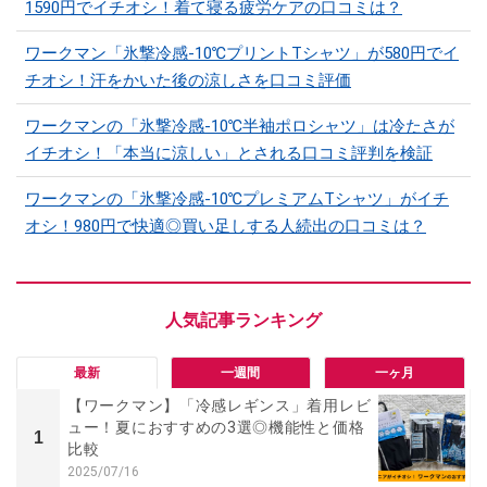
1590円でイチオシ！着て寝る疲労ケアの口コミは？
ワークマン「氷撃冷感-10℃プリントTシャツ」が580円でイ
チオシ！汗をかいた後の涼しさを口コミ評価
ワークマンの「氷撃冷感-10℃半袖ポロシャツ」は冷たさが
イチオシ！「本当に涼しい」とされる口コミ評判を検証
ワークマンの「氷撃冷感-10℃プレミアムTシャツ」がイチ
オシ！980円で快適◎買い足しする人続出の口コミは？
最新
一週間
一ヶ月
【ワークマン】「冷感レギンス」着用レビ
ュー！夏におすすめの3選◎機能性と価格
1
比較
2025/07/16