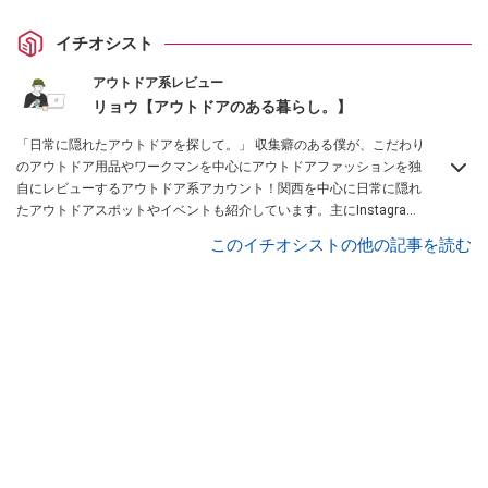
イチオシスト
アウトドア系レビュー
リョウ【アウトドアのある暮らし。】
「日常に隠れたアウトドアを探して。」 収集癖のある僕が、こだわり
のアウトドア用品やワークマンを中心にアウトドアファッションを独
自にレビューするアウトドア系アカウント！関西を中心に日常に隠れ
たアウトドアスポットやイベントも紹介しています。主にInstagram
を中心に、Lemon8厳選クリエーターとしても活動中！興味があれ
このイチオシストの他の記事を読む
ば、ぜひ覗きに来てください！お待ちしています！
Instagramはこち
らから！