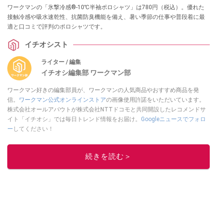
ワークマンの「氷撃冷感®-10℃半袖ポロシャツ」は780円（税込）。優れた
接触冷感や吸水速乾性、抗菌防臭機能を備え、暑い季節の仕事や普段着に最
適と口コミで評判のポロシャツです。
イチオシスト
ライター / 編集
イチオシ編集部 ワークマン部
ワークマン好きの編集部員が、ワークマンの人気商品やおすすめ商品を発
信。
ワークマン公式オンラインストア
の画像使用許諾をいただいています。
株式会社オールアバウトが株式会社NTTドコモと共同開設したレコメンドサ
イト「イチオシ」では毎日トレンド情報をお届け。
Googleニュースでフォロ
ー
してください！
このイチオシストの他の記事を読む
続きを読む＞