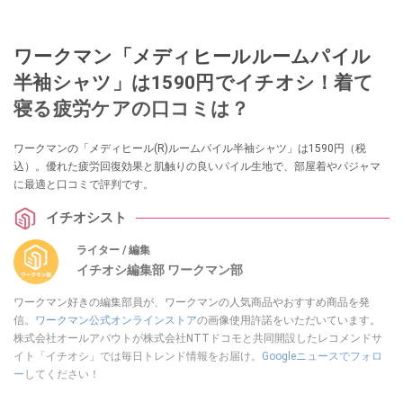
ワークマン「メディヒールルームパイル
半袖シャツ」は1590円でイチオシ！着て
寝る疲労ケアの口コミは？
ワークマンの「メディヒール(R)ルームパイル半袖シャツ」は1590円（税
込）。優れた疲労回復効果と肌触りの良いパイル生地で、部屋着やパジャマ
に最適と口コミで評判です。
イチオシスト
ライター / 編集
イチオシ編集部 ワークマン部
ワークマン好きの編集部員が、ワークマンの人気商品やおすすめ商品を発
信。
ワークマン公式オンラインストア
の画像使用許諾をいただいています。
株式会社オールアバウトが株式会社NTTドコモと共同開設したレコメンドサ
イト「イチオシ」では毎日トレンド情報をお届け。
Googleニュースでフォロ
ー
してください！
このイチオシストの他の記事を読む