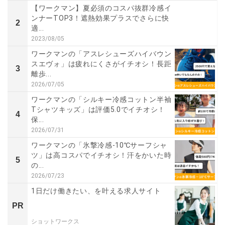
【ワークマン】夏必須のコスパ抜群冷感イ
ンナーTOP3！遮熱効果プラスでさらに快
2
適...
2023/08/05
ワークマンの「アスレシューズハイバウン
スエヴォ」は疲れにくさがイチオシ！長距
3
離歩...
2026/07/05
ワークマンの「シルキー冷感コットン半袖
Tシャツキッズ」は評価5.0でイチオシ！
4
保...
2026/07/31
ワークマンの「氷撃冷感-10℃サーフシャ
ツ」は高コスパでイチオシ！汗をかいた時
5
の...
2026/07/23
1日だけ働きたい、を叶える求人サイト
PR
ショットワークス