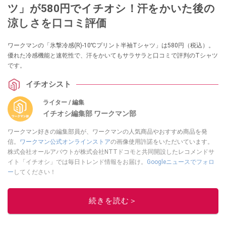
ツ」が580円でイチオシ！汗をかいた後の
涼しさを口コミ評価
ワークマンの「氷撃冷感(R)-10℃プリント半袖Tシャツ」は580円（税込）。
優れた冷感機能と速乾性で、汗をかいてもサラサラと口コミで評判のTシャツ
です。
イチオシスト
ライター / 編集
イチオシ編集部 ワークマン部
ワークマン好きの編集部員が、ワークマンの人気商品やおすすめ商品を発
信。
ワークマン公式オンラインストア
の画像使用許諾をいただいています。
株式会社オールアバウトが株式会社NTTドコモと共同開設したレコメンドサ
イト「イチオシ」では毎日トレンド情報をお届け。
Googleニュースでフォロ
ー
してください！
このイチオシストの他の記事を読む
続きを読む＞