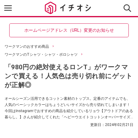
ホームページアドレス（URL）変更のお知らせ
ワークマンのおすすめ商品
ワークマンのTシャツ・シャツ・ポロシャツ
「980円の絶対使えるロンT」がワークマ
ンで買える！人気色は売り切れ前にゲット
が正解◎
オールシーズン活用できるコットン素材のトップス。定番のアイテムでも、
人気のベーシックカラーはちょうどいいサイズから売り切れてしまいます！
今回はInstagramでおすすめの商品を紹介しているリョウ【アウトドアのある
暮らし。】さんが紹介してくれた「ヘビーウエイトコットンオーバーサイズ
長袖Tシャツ」も売切れやサイズ欠け前のチェックが肝心ですよ！ ぜひ早め
更新日：
2024年02月21日
にチェックしてみてください。