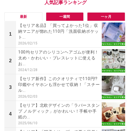
最新
一週間
一ヶ月
【セリア名品】「買ってよかった1位」収
納マニアが惚れた110円「洗面収納ポケッ
1
ト...
2026/02/15
100均セリアのシリコンヘアゴムが便利！
太め・かわいい・ブレスレットに使える
2
お...
2024/12/28
【セリア新作】このクオリティで110円⁉
印鑑やイヤホンも浮かせて収納！「スチー
3
ル...
2026/02/03
【セリア】北欧デザインの「ラバースタン
プ ノルディック」がかわいい！手帳や手
4
紙の...
2025/06/10