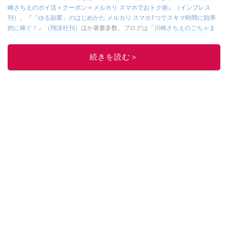
崎さちえのポイ活＋クーポン＋メルカリ スマホでおトク術』（インプレス
刊）
、
『「ゆる副業」のはじめかた メルカリ スマホ1つでスキマ時間に効率
的に稼ぐ！』（翔泳社刊）
ほか著書多数。ブログは
「川崎さちえのごちゃま
ぜ日記」
。
■経歴：2003年、夫が子育てをするために、突然会社を辞める。翌月からの
続きを読む＞
給料が０円になり、家にいながら、しかも空いた時間でできるオークション
に目をつける。しかし、取引の仕方がわからずに、まずは落札者として参
加。その後、出品者側にまわり、家の中の物を出品しまくる。出品する物が
ほぼなくなってからは、仕入れを経験。ネットオークションを生活の一部に
取り入れるべく、「ネットオークションやフリマアプリは生活のインフラに
なる」という考えを持つ。また消費税増税の社会においては、ネットオーク
ションやフリマアプリが家計の救世主になりえると考え、業者とは違う視点
でユーザーとして参加中。
このイチオシストの他の記事を読む