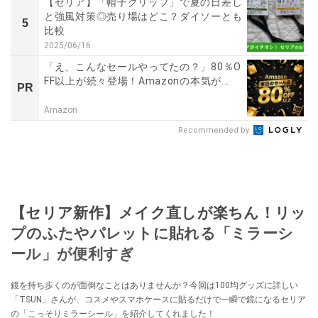
【セリア】「帽子クリップ」で夏の日差し
と強風対策◎売り場はどこ？ダイソーとも
5
比較
2025/06/16
「え、こんなセールやってたの？」80％O
FF以上が続々登場！Amazonの本気が...
PR
Amazon
Recommended by
【セリア新作】メイク直しが楽ちん！リッ
プのふたやパレットに貼れる「ミラーシ
ール」が便利すぎ
鏡を持ち歩くのが面倒なことはありませんか？今回は100均グッズに詳しい
「TSUN」さんが、コスメやスマホケースに貼るだけで一瞬で鏡になるセリア
の「こっそりミラーシール」を紹介してくれました！