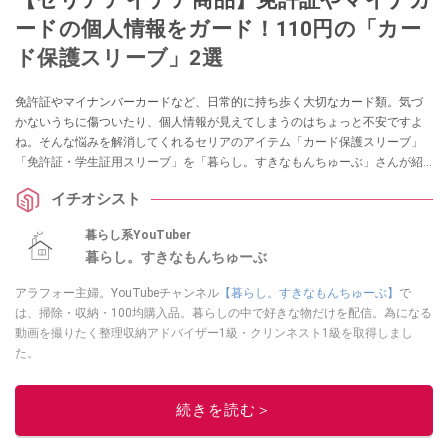
ードの個人情報をガード！110円の「カー
ド保護スリーブ」2選
免許証やマイナンバーカードなど、日常的に持ち歩く大切なカード類。気づ
かないうちに傷ついたり、個人情報が見えてしまうのはちょっと不安ですよ
ね。そんな悩みを解消してくれるセリアのアイテム「カード保護スリーブ」
「免許証・学生証用スリーブ」を「暮らし。すきなもんちゅーぶ」さんが紹
介してくれました。他人に見せたくない顔写真もガードできるそうですの
イチオシスト
で、ぜひチェックしてみてくださいね。
暮らし系YouTuber
暮らし。すきなもんちゅーぶ
アラフォー主婦。YouTubeチャンネル
【暮らし。すきなもんちゅーぶ】
で
は、掃除・収納・100均購入品。暮らしの中で好きな物だけを配信。為になる
動画を撮りたく整理収納アドバイザー1級・クリンネスト1級を取得しまし
た。
このイチオシストの他の記事を読む
続きを読む＞