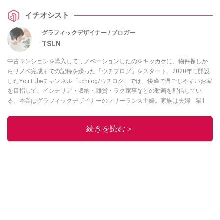
イチオシスト
グラフィックデザイナー / ブロガー
TSUN
中古マンションを購入してリノベーションしたのをキッカケに、物件探しか
らリノベ完成までの記録を綴った「ウチブログ」をスタート。2020年に開設
したYouTubeチャンネル「uchilog/ウチログ」では、快適で過ごしやすいお家
を目指して、インテリア・収納・雑貨・ラク家事などの動画を配信してい
る。本業はグラフィックデザイナーのフリーランス主婦。家族は夫婦＋猫1
匹。・第9回ESSEインテリアグランプリ審査員賞受賞・リノベりす2016年リ
ノベ人気事例1位
続きを読む＞
このイチオシストの他の記事を読む