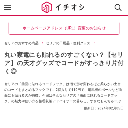
ホームページアドレス（URL）変更のお知らせ
セリアのおすすめ商品
セリアの日用品・便利グッズ
丸い家電にも貼れるのすごくない？【セリ
ア】の天才グッズでコードがすっきり片付
く◎
セリアの「曲面に貼れるコードフック」は指で形が変わるほど柔らかい土台
のコードをまとめるフックです。2個入りで110円で、扇風機のポールなど曲
面にも貼れるのが特徴。今回はそんなセリアの「曲面に貼れるコードフッ
ク」の魅力や使い方を整理収納アドバイザーの暮らし。すきなもんちゅーぶ
さんが紹介してくれました。暖房器具のお片付けにあると便利なアイテムで
更新日：
2024年02月05日
すので、ぜひ参考にしてみてくださいね。