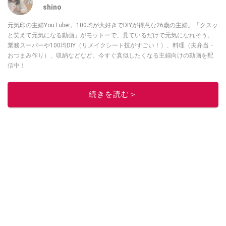
shino
元気印の主婦YouTuber。100均が大好きでDIYが得意な26歳の主婦。「クスッ
と笑えて元気になる動画」がモットーで、見ているだけで元気になれそう。
業務スーパーや100均DIY（リメイクシート技がすごい！）、料理（夫弁当・
おつまみ作り）、収納などなど、今すぐ真似したくなる主婦向けの動画を配
信中！
このイチオシストの他の記事を読む
続きを読む＞