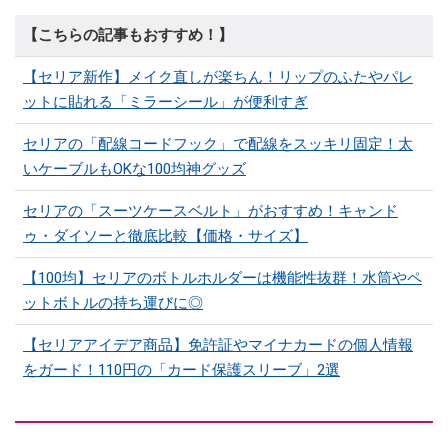
【こちらの記事もおすすめ！】
【セリア新作】メイク直しが楽ちん！リップのふたやパレ
ットに貼れる「ミラーシール」が便利すぎ
セリアの「配線コードフック」で配線をスッキリ固定！太
いケーブルもOKな100均神グッズ
セリアの「スーツケースベルト」がおすすめ！キャンド
ゥ・ダイソーと徹底比較【価格・サイズ】
【100均】セリアのボトルホルダーは機能性抜群！水筒やペ
ットボトルの持ち運びに◎
【セリアアイデア商品】免許証やマイナカードの個人情報
をガード！110円の「カード保護スリーブ」2選