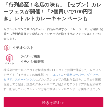
「行列必至！名店の味も」【セブン】カレ
ーフェスが開催！「2個買いで100円引
き」レトルトカレーキャンペーンも
セブンイレブンで全15品のカレー商品が集結する「カレーフェス」が開催! 定
番から専門店監修まで幅広いラインナップが揃う注目のフェアを詳しくご紹
介します。
イチオシスト
ライター / 編集
イチオシ編集部
株式会社オールアバウトが株式会社NTTドコモと共同で開設した、レコメン
ドサイト『イチオシ』の編集部です。
コストコ
や
業務スーパー
、
ダイソー
、
セリア
、
スターバックス
などの人気ショップの隠れた名品を、コラムや動画
を通してご紹介。話題のグルメやマニアが紹介するアウトドア情報も満載で
す。配信しているコンテンツは専門家やインフルエンサーが実際に使用して
レビューしています。毎日トレンド情報をお届けしているので、ぜひ
Google
ニュースでフォロー
してください！
続きを読む＞
このイチオシストの他の記事を読む