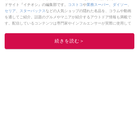
ドサイト『イチオシ』の編集部です。
コストコ
や
業務スーパー
、
ダイソー
、
セリア
、
スターバックス
などの人気ショップの隠れた名品を、コラムや動画
を通してご紹介。話題のグルメやマニアが紹介するアウトドア情報も満載で
す。配信しているコンテンツは専門家やインフルエンサーが実際に使用して
レビューしています。毎日トレンド情報をお届けしているので、ぜひ
Google
ニュースでフォロー
してください！
続きを読む＞
このイチオシストの他の記事を読む