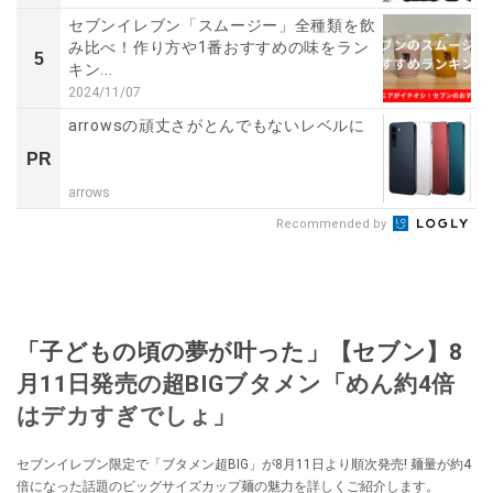
セブンイレブン「スムージー」全種類を飲
み比べ！作り方や1番おすすめの味をラン
5
キン...
2024/11/07
arrowsの頑丈さがとんでもないレベルに
PR
arrows
Recommended by
「子どもの頃の夢が叶った」【セブン】8
月11日発売の超BIGブタメン「めん約4倍
はデカすぎでしょ」
セブンイレブン限定で「ブタメン超BIG」が8月11日より順次発売! 麺量が約4
倍になった話題のビッグサイズカップ麺の魅力を詳しくご紹介します。