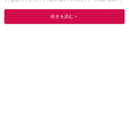
す。配信しているコンテンツは専門家やインフルエンサーが実際に使用して
レビューしています。毎日トレンド情報をお届けしているので、ぜひ
Google
ニュースでフォロー
してください！
続きを読む＞
このイチオシストの他の記事を読む