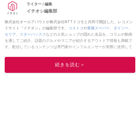
ライター / 編集
イチオシ編集部
株式会社オールアバウトが株式会社NTTドコモと共同で開設した、レコメン
ドサイト『イチオシ』の編集部です。
コストコ
や
業務スーパー
、
ダイソー
、
セリア
、
スターバックス
などの人気ショップの隠れた名品を、コラムや動画
を通してご紹介。話題のグルメやマニアが紹介するアウトドア情報も満載で
す。配信しているコンテンツは専門家やインフルエンサーが実際に使用して
レビューしています。毎日トレンド情報をお届けしているので、ぜひ
Google
ニュースでフォロー
してください！
続きを読む＞
このイチオシストの他の記事を読む