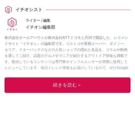
イチオシスト
ライター / 編集
イチオシ編集部
株式会社オールアバウトが株式会社NTTドコモと共同で開設した、レコメン
ドサイト『イチオシ』の編集部です。
コストコ
や
業務スーパー
、
ダイソー
、
セリア
、
スターバックス
などの人気ショップの隠れた名品を、コラムや動画
を通してご紹介。話題のグルメやマニアが紹介するアウトドア情報も満載で
す。配信しているコンテンツは専門家やインフルエンサーが実際に使用して
レビューしています。毎日トレンド情報をお届けしているので、ぜひ
Google
ニュースでフォロー
してください！
このイチオシストの他の記事を読む
続きを読む＞