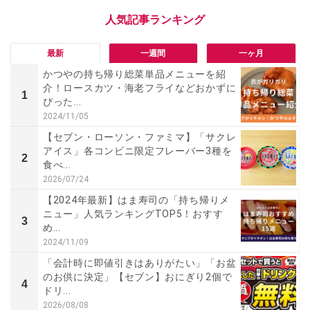
最新
一週間
一ヶ月
かつやの持ち帰り総菜単品メニューを紹
介！ロースカツ・海老フライなどおかずに
1
ぴった...
2024/11/05
【セブン・ローソン・ファミマ】「サクレ
アイス」各コンビニ限定フレーバー3種を
2
食べ...
2026/07/24
【2024年最新】はま寿司の「持ち帰りメ
ニュー」人気ランキングTOP5！おすす
3
め...
2024/11/09
「会計時に即値引きはありがたい」「お盆
のお供に決定」【セブン】おにぎり2個で
4
ドリ...
2026/08/08