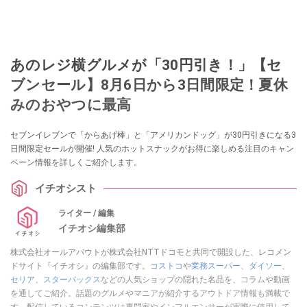
あのレジ横グルメが「30円引き！」【セ
ブンセール】8月6日から3日間限定！夏休
みのおやつに最高
セブンイレブンで「からあげ棒」と「アメリカンドッグ」が30円引きになる3
日間限定セールが開催! 人気のホットスナックがお得に楽しめる注目のキャン
ペーン情報を詳しくご紹介します。
イチオシスト
ライター / 編集
イチオシ編集部
株式会社オールアバウトが株式会社NTTドコモと共同で開設した、レコメン
ドサイト『イチオシ』の編集部です。
コストコ
や
業務スーパー
、
ダイソー
、
セリア
、
スターバックス
などの人気ショップの隠れた名品を、コラムや動画
を通してご紹介。話題のグルメやマニアが紹介するアウトドア情報も満載で