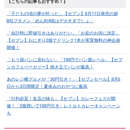
【こちらの記事もおすすめ！】
「子どもの頃の夢が叶った」【セブン】8月11日発売の超
BIGブタメン「めん約4倍はデカすぎでしょ」
「会計時に即値引きはありがたい」「お盆のお供に決定」
【セブン】おにぎり2個でドリンク1本が実質無料の神企画
開催！
「もう袋パンに戻れない」「190円でパン屋レベル」【セブ
ンカフェベーカリー】焼き立てパンが最高！
あのレジ横グルメが「30円引き！」【セブンセール】8月6
日から3日間限定！夏休みのおやつに最高
「行列必至！名店の味も」【セブン】カレーフェスが開
催！「2個買いで100円引き」レトルトカレーキャンペーン
も