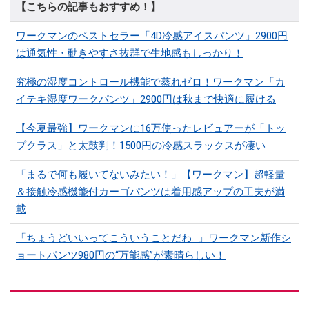
【こちらの記事もおすすめ！】
ワークマンのベストセラー「4D冷感アイスパンツ」2900円
は通気性・動きやすさ抜群で生地感もしっかり！
究極の湿度コントロール機能で蒸れゼロ！ワークマン「カ
イテキ湿度ワークパンツ」2900円は秋まで快適に履ける
【今夏最強】ワークマンに16万使ったレビュアーが「トッ
プクラス」と太鼓判！1500円の冷感スラックスが凄い
「まるで何も履いてないみたい！」【ワークマン】超軽量
＆接触冷感機能付カーゴパンツは着用感アップの工夫が満
載
「ちょうどいいってこういうことだわ...」ワークマン新作シ
ョートパンツ980円の“万能感”が素晴らしい！