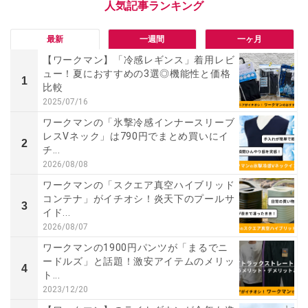
最新
一週間
一ヶ月
【ワークマン】「冷感レギンス」着用レビ
ュー！夏におすすめの3選◎機能性と価格
1
比較
2025/07/16
ワークマンの「氷撃冷感インナースリーブ
レスVネック」は790円でまとめ買いにイ
2
チ...
2026/08/08
ワークマンの「スクエア真空ハイブリッド
コンテナ」がイチオシ！炎天下のプールサ
3
イド...
2026/08/07
ワークマンの1900円パンツが「まるでニ
ードルズ」と話題！激安アイテムのメリッ
4
ト...
2023/12/20