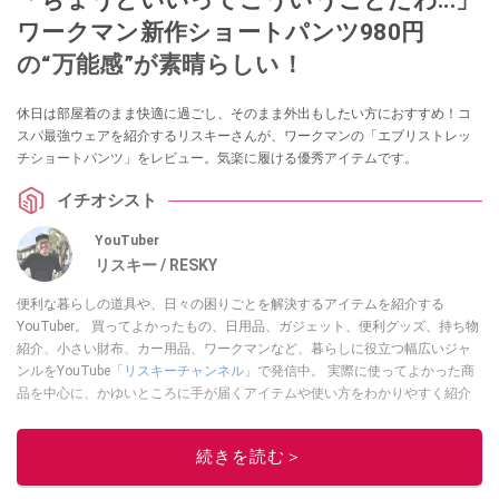
ワークマン新作ショートパンツ980円
の“万能感”が素晴らしい！
休日は部屋着のまま快適に過ごし、そのまま外出もしたい方におすすめ！コ
スパ最強ウェアを紹介するリスキーさんが、ワークマンの「エブリストレッ
チショートパンツ」をレビュー。気楽に履ける優秀アイテムです。
イチオシスト
YouTuber
リスキー / RESKY
便利な暮らしの道具や、日々の困りごとを解決するアイテムを紹介する
YouTuber。 買ってよかったもの、日用品、ガジェット、便利グッズ、持ち物
紹介、小さい財布、カー用品、ワークマンなど、暮らしに役立つ幅広いジャ
ンルをYouTube「
リスキーチャンネル
」で発信中。 実際に使ってよかった商
品を中心に、かゆいところに手が届くアイテムや使い方をわかりやすく紹介
しています。 ブログは
こちら
から！
このイチオシストの他の記事を読む
続きを読む＞