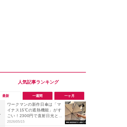
最新
一週間
一ヶ月
ワークマンの新作日傘は「マ
ワークマン
イナス15℃の遮熱機能」がす
ナー半袖ク
1
1
ごい！2300円で直射日光と路
チオシ！最
面熱をダブルでガード
感＆気化冷
2026/05/15
2026/07/31