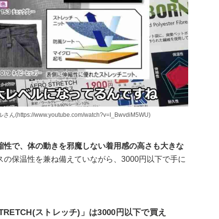
://www.youtube.com/watch?v=I_BwvdiM5WU)
縮性で、体の動きを邪魔しない着用感の高さも大きな
の保温性を兼ね備えていながら、3000円以下で手に
RETCH(ストレッチ)」は3000円以下で買え