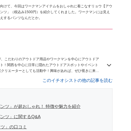
向けて、今回はワークマンアイテムをおしゃれに着こなすリョウ【アウ
ンツ」（税込み1500円）を紹介してくれました。ワークマンには見え
えするパンツなんだとか。
】
が、こだわりのアウトドア用品やワークマンを中心にアウトドア
ト！関西を中心に日常に隠れたアウトドアスポットやイベント
n8厳選クリエーターとしても活動中！興味があれば、ぜひ覗きに来て
このイチオシストの他の記事を読む
ンツ」が超おしゃれ！ 特徴や魅力を紹介
ンツ」に関するQ&A
ンツ」の口コミ