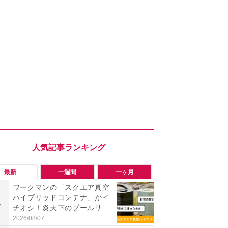
最新
一週間
一ヶ月
ワークマンの「スクエア真空
「ワークマ
ハイブリッドコンテナ」がイ
うならこれ
1
1
チオシ！炎天下のプールサイ
感抜群！蒸れ
ドでも「氷が溶けない」と絶
サンダル
2026/08/07
2026/08/02