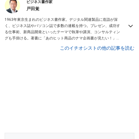
ビジネス書作家
戸田覚
1963年東京生まれのビジネス書作家。デジタル関連製品に造詣が深
く、ビジネス誌やパソコン誌で多数の連載を持つ。プレゼン、成功す
る仕事術、新商品開発といったテーマで執筆や講演、コンサルティン
グも手掛ける。著書に「あのヒット商品のナマ企画書が見たい！」
「ヒット商品のマル秘プレゼン資料を大公開！」など。YouTubeチャ
このイチオシストの他の記事を読む
ンネルでも製品レビューやIT系の情報の動画を随時アップロード中！
アバンギャルド