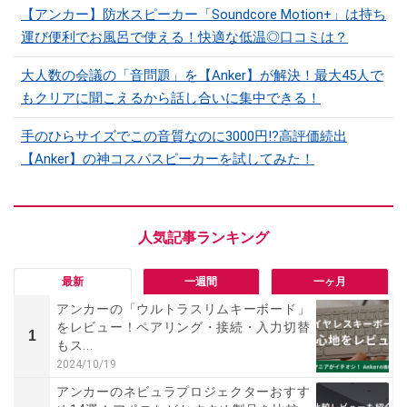
【アンカー】防水スピーカー「Soundcore Motion+」は持ち
運び便利でお風呂で使える！快適な低温◎口コミは？
大人数の会議の「音問題」を【Anker】が解決！最大45人で
もクリアに聞こえるから話し合いに集中できる！
手のひらサイズでこの音質なのに3000円!?高評価続出
【Anker】の神コスパスピーカーを試してみた！
最新
一週間
一ヶ月
アンカーの「ウルトラスリムキーボード」
をレビュー！ペアリング・接続・入力切替
1
もス...
2024/10/19
アンカーのネビュラプロジェクターおすす