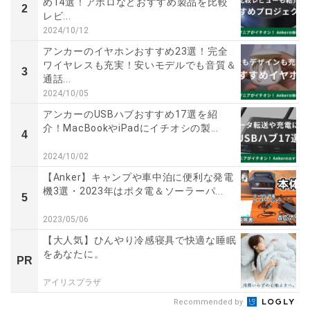
め14選！アポロなどおすすめ製品を比較
2
レビ...
2024/10/12
アンカーのイヤホンおすすめ23選！完全
ワイヤレスも充実！安いモデルでも音質＆
3
通話...
2024/10/05
アンカーのUSBハブおすすめ17選を紹
介！MacBookやiPadにイチオシの製...
4
2024/10/02
【Anker】キャンプや車中泊に便利な発電
機3選・2023年はポタ電＆ソーラーパ...
5
2023/05/06
【大人気】ひんやり冷感寝具で快適な睡眠
をあなたに。
PR
アイリスプラザ
Recommended by