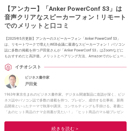
【アンカー】「Anker PowerConf S3」は
音声クリアなスピーカーフォン！リモート
でのメリットと口コミ
【2025年5月更新】アンカーのスピーカーフォン「Anker PowerConf S3」
は、リモートワークで増えたWEB会議に最適なスピーカーフォン！ パソコン
誌に多数の掲載を持つ戸田覚さんが「Anker PowerConf S3」はZoomなどに
もおすすめだと高評価。メリットとペアリング方法、Amazonでのレビュー
もあわせて紹介します。
イチオシスト
ビジネス書作家
戸田覚
1963年東京生まれのビジネス書作家。デジタル関連製品に造詣が深く、ビジ
ネス誌やパソコン誌で多数の連載を持つ。プレゼン、成功する仕事術、新商
品開発といったテーマで執筆や講演、コンサルティングも手掛ける。著書に
「あのヒット商品のナマ企画書が見たい！」「ヒット商品のマル秘プレゼン
資料を大公開！」など。YouTubeチャンネルでも製品レビューやIT系の情報
の動画を随時アップロード中！
アバンギャルド
続きを読む＞