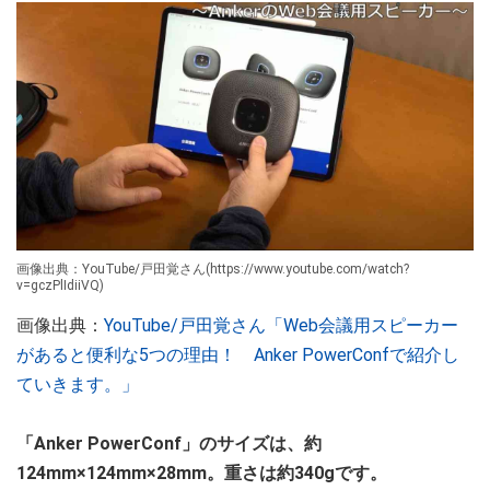
画像出典：YouTube/戸田覚さん(https://www.youtube.com/watch?
v=gczPlIdiiVQ)
画像出典：
YouTube/戸田覚さん「Web会議用スピーカー
があると便利な5つの理由！ Anker PowerConfで紹介し
ていきます。」
「Anker PowerConf」のサイズは、約
124mm×124mm×28mm。重さは約340gです。