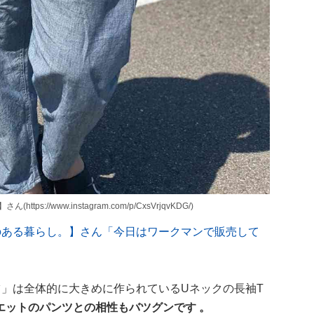
://www.instagram.com/p/CxsVrjqvKDG/)
トドアのある暮らし。】さん「今日はワークマンで販売して
ツ」は全体的に大きめに作られているUネックの長袖T
エットのパンツとの相性もバツグンです 。