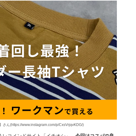
://www.instagram.com/p/CxsVrjqvKDG/)
るレコメンドサイト「イチオシ」。
今
回はコスパの良