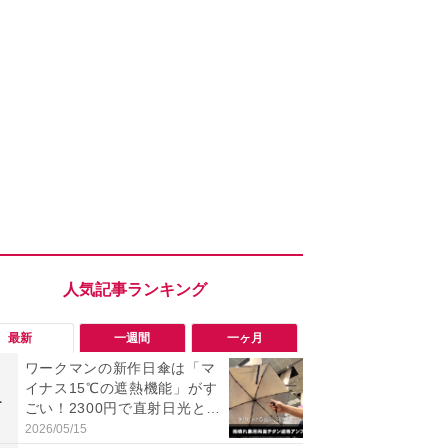
最新
一週間
一ヶ月
ワークマンの新作日傘は「マ
【今夏最強】
イナス15℃の遮熱機能」がす
万使ったレ
1
1
ごい！2300円で直射日光と路
プクラス」と
面熱をダブルでガード
の冷感スラ
2026/05/15
2026/08/01