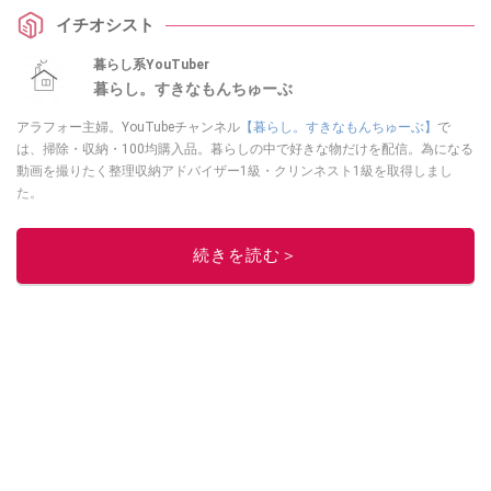
介してくれました。他人に見せたくない顔写真もガードできるそうですの
イチオシスト
で、ぜひチェックしてみてくださいね。
暮らし系YouTuber
暮らし。すきなもんちゅーぶ
アラフォー主婦。YouTubeチャンネル
【暮らし。すきなもんちゅーぶ】
で
は、掃除・収納・100均購入品。暮らしの中で好きな物だけを配信。為になる
動画を撮りたく整理収納アドバイザー1級・クリンネスト1級を取得しまし
た。
このイチオシストの他の記事を読む
続きを読む＞