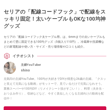
セリアの「配線コードフック」で配線をス
ッキリ固定！太いケーブルもOKな100均神
グッズ
セリアの「配線コードフック太ケーブル用」は、6mmまでの太いケーブルも
まとめて壁に固定できる100均グッズ（5個入り110円）。冷蔵庫や洗濯機な
どの家電配線や使い方・サイズ・売り場情報や口コミも紹介。
イチオシスト
主婦YouTuber
shino
元気印の主婦YouTuber。100均が大好きでDIYが得意な26歳の主婦。「クスッ
と笑えて元気になる動画」がモットーで、見ているだけで元気になれそう。
業務スーパーや100均DIY（リメイクシート技がすごい！）、料理（夫弁当・
おつまみ作り）、収納などなど、今すぐ真似したくなる主婦向けの動画を配
信中！
このイチオシストの他の記事を読む