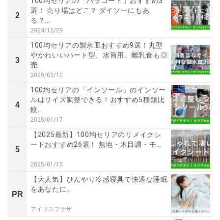
100均セリアの「パラコード」おすすめ3
選！ 売り場はどこ？ ダイソーにもあ
2
る？...
2024/12/29
100均セリアの製氷皿おすすめ9選！丸型
やかわいいハート型、水筒用、離乳食も◎
3
売...
2025/03/10
100均セリアの「インソール」のインソー
ルはサイズ調整できる！おすすめ5種類比
4
較...
2025/01/17
【2025最新】100均セリアのリメイクシ
ートおすすめ26選！ 無地・木目調・モ...
5
2025/01/15
【大人気】ひんやり冷感寝具で快適な睡眠
をあなたに。
PR
アイリスプラザ