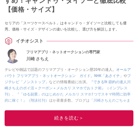
すめ！キャンドゥ・ダイソーと徹底比較
【価格・サイズ】
セリアの「スーツケースベルト」はキャンドゥ・ダイソーと比較しても優
秀。価格・サイズ・デザインの違いを比較し、選び方を解説します。
イチオシスト
フリマアプリ・ネットオークションの専門家
川崎 さちえ
テレビや雑誌で話題のフリマアプリ・オークション歴20年の達人。
オールア
バウト フリマアプリ・ネットオークション ガイド
。
NHK「あさイチ」
や
フ
ジテレビ「ノンストップ」
などの情報番組に出演。
『できるfit 節約の達人川
崎さちえのポイ活＋クーポン＋メルカリ スマホでおトク術』（インプレス
刊）
、
『「ゆる副業」のはじめかた メルカリ スマホ1つでスキマ時間に効率
的に稼ぐ！』（翔泳社刊）
ほか著書多数。ブログは
「川崎さちえのごちゃま
ぜ日記」
。
■経歴：2003年、夫が子育てをするために、突然会社を辞める。翌月からの
続きを読む＞
給料が０円になり、家にいながら、しかも空いた時間でできるオークション
に目をつける。しかし、取引の仕方がわからずに、まずは落札者として参
加。その後、出品者側にまわり、家の中の物を出品しまくる。出品する物が
ほぼなくなってからは、仕入れを経験。ネットオークションを生活の一部に