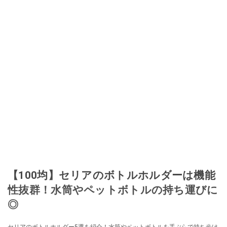
取り入れるべく、「ネットオークションやフリマアプリは生活のインフラに
なる」という考えを持つ。また消費税増税の社会においては、ネットオーク
ションやフリマアプリが家計の救世主になりえると考え、業者とは違う視点
でユーザーとして参加中。
このイチオシストの他の記事を読む
【100均】セリアのボトルホルダーは機能
性抜群！水筒やペットボトルの持ち運びに
◎