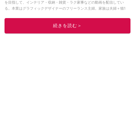
を目指して、インテリア・収納・雑貨・ラク家事などの動画を配信してい
る。本業はグラフィックデザイナーのフリーランス主婦。家族は夫婦＋猫1
匹。・第9回ESSEインテリアグランプリ審査員賞受賞・リノベりす2016年リ
ノベ人気事例1位
続きを読む＞
このイチオシストの他の記事を読む