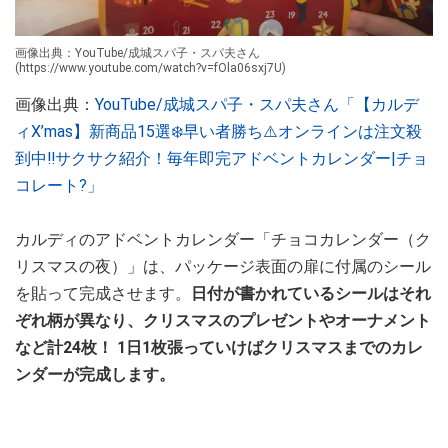
画像出典：YouTube/成城スパ子・スパ夫さん
(https://www.youtube.com/watch?v=fOla06sxj7U)
画像出典：
YouTube/成城スパ子・スパ夫さん「【カルデ
ィX’mas】新商品15選❄️早い者勝ち⚠️オンラインは注文殺
到中‼︎サクサク紹介！毎年即完アドベントカレンダー|チョ
コレート?」
カルディのアドベントカレンダー「チョコカレンダー（ク
リスマスの夜）」は、パッケージ表面の扉に付属のシール
を貼って完成させます。
日付が書かれているシールはそれ
ぞれ柄が異なり、クリスマスのプレゼントやオーナメント
など計24枚！ 1日1枚張っていけばクリスマスまでのカレ
ンダーが完成します。