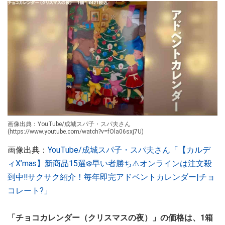
画像出典：YouTube/成城スパ子・スパ夫さん
(https://www.youtube.com/watch?v=fOla06sxj7U)
画像出典：
YouTube/成城スパ子・スパ夫さん「【カルデ
ィX’mas】新商品15選❄️早い者勝ち⚠️オンラインは注文殺
到中‼︎サクサク紹介！毎年即完アドベントカレンダー|チョ
コレート?」
「チョコカレンダー（クリスマスの夜）」の価格は、1箱