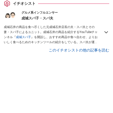
イチオシスト
グルメ系インフルエンサー
成城スパ子・スパ夫
成城石井の商品を食べ尽くした元成城石井店長の夫・スパ夫とその
妻・スパ子によるユニット。成城石井の商品を紹介するYouTubeチャ
ンネル『
成城スパ子
』を開設し、おすすめ商品や食べ合わせ、よりお
いしく食べるためのキッチンツールの紹介をしている。スパ夫が運営
するInstagramでは商品1つにスポットを当て、商品の歴史やストーリ
このイチオシストの他の記事を読む
ー、ちょっとした雑学等、商品のディープな魅力を発信している。