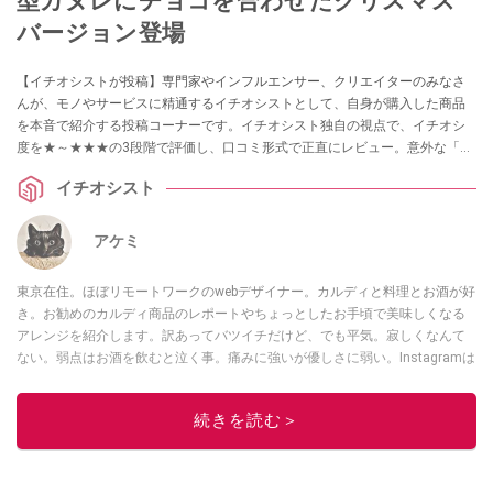
型カヌレにチョコを合わせたクリスマス
バージョン登場
【イチオシストが投稿】専門家やインフルエンサー、クリエイターのみなさ
んが、モノやサービスに精通するイチオシストとして、自身が購入した商品
を本音で紹介する投稿コーナーです。イチオシスト独自の視点で、イチオシ
度を★～★★★の3段階で評価し、口コミ形式で正直にレビュー。意外な「買
ってよかった！」に出会えるかも？ 買い物の参考にしてくださいね！
イチオシスト
アケミ
東京在住。ほぼリモートワークのwebデザイナー。カルディと料理とお酒が好
き。お勧めのカルディ商品のレポートやちょっとしたお手頃で美味しくなる
アレンジを紹介します。訳あってバツイチだけど、でも平気。寂しくなんて
ない。弱点はお酒を飲むと泣く事。痛みに強いが優しさに弱い。Instagramは
こちら
から！
このイチオシストの他の記事を読む
続きを読む＞