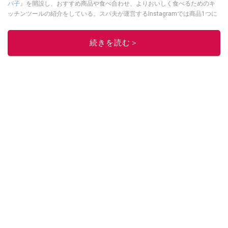
パ子
』を開設し、おすすめ商品や食べ合わせ、よりおいしく食べるためのキ
ッチンツールの紹介をしている。スパ夫が運営するInstagramでは商品1つに
スポットを当て、商品の歴史やストーリー、ちょっとした雑学等、商品のデ
ィープな魅力を発信している。
続きを読む＞
このイチオシストの他の記事を読む