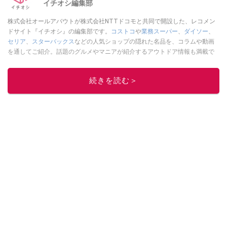
イチオシ編集部
株式会社オールアバウトが株式会社NTTドコモと共同で開設した、レコメン
ドサイト『イチオシ』の編集部です。
コストコ
や
業務スーパー
、
ダイソー
、
セリア
、
スターバックス
などの人気ショップの隠れた名品を、コラムや動画
を通してご紹介。話題のグルメやマニアが紹介するアウトドア情報も満載で
す。配信しているコンテンツは専門家やインフルエンサーが実際に使用して
レビューしています。毎日トレンド情報をお届けしているので、ぜひ
Google
続きを読む＞
ニュースでフォロー
してください！
このイチオシストの他の記事を読む