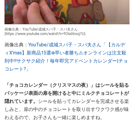
画像出典：YouTube/成城スパ子・スパ夫さん
(https://www.youtube.com/watch?v=fOla06sxj7U)
画像出典：
YouTube/成城スパ子・スパ夫さん「【カルデ
ィX’mas】新商品15選❄️早い者勝ち⚠️オンラインは注文殺
到中‼︎サクサク紹介！毎年即完アドベントカレンダー|チョ
コレート?」
「チョコカレンダー（クリスマスの夜）」はシールを貼る
パッケージ表面の扉を開けると中にミルクチョコレートが
隠れています。
シールを貼ってカレンダーを完成させる楽
しみと、扉の中のチョコレートを取り出すワクワク感が味
わえるので、お子さんも一緒に楽しめますね。