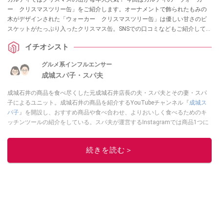
ー クリスマスツリー缶」をご紹介します。オーナメントで飾られたもみの
木がデザインされた「ウォーカー クリスマスツリー缶」は優しい甘さのビ
スケットがたっぷり入ったクリスマス缶。SNSでの口コミなどもご紹介してい
ますので、ぜひ参考にしてみてくださいね。
イチオシスト
グルメ系インフルエンサー
成城スパ子・スパ夫
成城石井の商品を食べ尽くした元成城石井店長の夫・スパ夫とその妻・スパ
子によるユニット。成城石井の商品を紹介するYouTubeチャンネル『
成城ス
パ子
』を開設し、おすすめ商品や食べ合わせ、よりおいしく食べるためのキ
ッチンツールの紹介をしている。スパ夫が運営するInstagramでは商品1つに
スポットを当て、商品の歴史やストーリー、ちょっとした雑学等、商品のデ
ィープな魅力を発信している。
続きを読む＞
このイチオシストの他の記事を読む