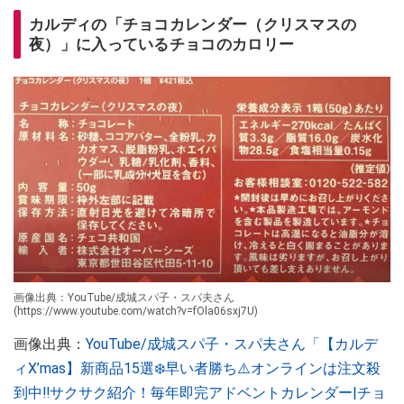
カルディの「チョコカレンダー（クリスマスの
夜）」に入っているチョコのカロリー
画像出典：YouTube/成城スパ子・スパ夫さん
(https://www.youtube.com/watch?v=fOla06sxj7U)
画像出典：
YouTube/成城スパ子・スパ夫さん「【カルデ
ィX’mas】新商品15選❄️早い者勝ち⚠️オンラインは注文殺
到中‼︎サクサク紹介！毎年即完アドベントカレンダー|チョ