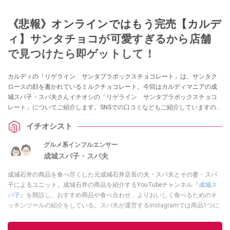
《悲報》オンラインではもう完売【カルデ
ィ】サンタチョコが可愛すぎるから店舗
で見つけたら即ゲットして！
カルディの「リゲライン サンタプラボックスチョコレート」は、サンタク
ロースの顔を書かれているミルクチョコレート。今回はカルディマニアの成
城スパ子・スパ夫さんイチオシの「リゲライン サンタプラボックスチョコ
レート」についてご紹介します。SNSでの口コミなどもご紹介していますの
で、ぜひ参考にしてみてくださいね。
イチオシスト
グルメ系インフルエンサー
成城スパ子・スパ夫
成城石井の商品を食べ尽くした元成城石井店長の夫・スパ夫とその妻・スパ
子によるユニット。成城石井の商品を紹介するYouTubeチャンネル『
成城ス
パ子
』を開設し、おすすめ商品や食べ合わせ、よりおいしく食べるためのキ
ッチンツールの紹介をしている。スパ夫が運営するInstagramでは商品1つに
スポットを当て、商品の歴史やストーリー、ちょっとした雑学等、商品のデ
ィープな魅力を発信している。