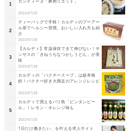
カンティーヌ「豚肉リエット」
1
2023/07/25
ティーバッグで手軽！カルディのプーアー
ル茶でヘルシー習慣。おいしい入れ方も紹
2
介
2023/07/25
【カルディ】常温保存できて伸びない！サ
ンサスの「きねうちなつかしうどん」が美
3
味
2023/07/28
カルディの「パクチースープ」は超本格
的！パクチー好き大満足のアレンジレシピ
4
2023/07/28
カルディで買えるバリ島「ビンタンビー
ル」！レモン・オレンジ味も
5
2023/07/25
1日だけ働きたい、を叶える求人サイト