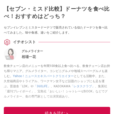
【セブン・ミスド比較】ドーナツを食べ比
べ！おすすめはどっち？
セブンイレブンとミスタードーナツで販売されている似たドーナツを食べ比
べてみました。味や食感、違いをご紹介します。
イチオシスト
グルメライター
相場一花
飲食チェーン店のメニューを年間100食以上食べ比べる、飲食チェーン店お持
ち帰りマニア。グルメライター。コンビニグルメや地域スーパーグルメも楽
しむ。
Yahoo！ニュースエキスパートクリエイター
としても活動中。また、
久世福商店やトライアル、ワークマン女子など話題のショップにも足を運
ぶ。晋遊舎「LDK」や
「360LiFE」
、KADOKAWA
「レタスクラブ」
、集英社
「週刊プレイボーイ」、宝島社「おいしい！ シャトレーゼBOOK」などでグ
ルメライター、食の専門家として出演実績あり。
このイチオシストの他の記事を読む
続きを読む＞