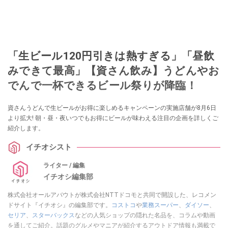
「生ビール120円引きは熱すぎる」「昼飲
みできて最高」【資さん飲み】うどんやお
でんで一杯できるビール祭りが降臨！
資さんうどんで生ビールがお得に楽しめるキャンペーンの実施店舗が8月6日
より拡大! 朝・昼・夜いつでもお得にビールが味わえる注目の企画を詳しくご
紹介します。
イチオシスト
ライター / 編集
イチオシ編集部
株式会社オールアバウトが株式会社NTTドコモと共同で開設した、レコメン
ドサイト『イチオシ』の編集部です。
コストコ
や
業務スーパー
、
ダイソー
、
セリア
、
スターバックス
などの人気ショップの隠れた名品を、コラムや動画
を通してご紹介。話題のグルメやマニアが紹介するアウトドア情報も満載で