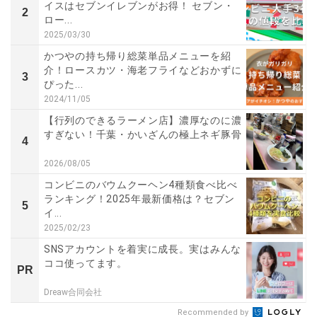
イスはセブンイレブンがお得！ セブン・
2
ロー...
2025/03/30
かつやの持ち帰り総菜単品メニューを紹
介！ロースカツ・海老フライなどおかずに
3
ぴった...
2024/11/05
【行列のできるラーメン店】濃厚なのに濃
すぎない！千葉・かいざんの極上ネギ豚骨
4
2026/08/05
コンビニのバウムクーヘン4種類食べ比べ
ランキング！2025年最新価格は？セブン
5
イ...
2025/02/23
SNSアカウントを着実に成長。実はみんな
ココ使ってます。
PR
Dreaw合同会社
Recommended by