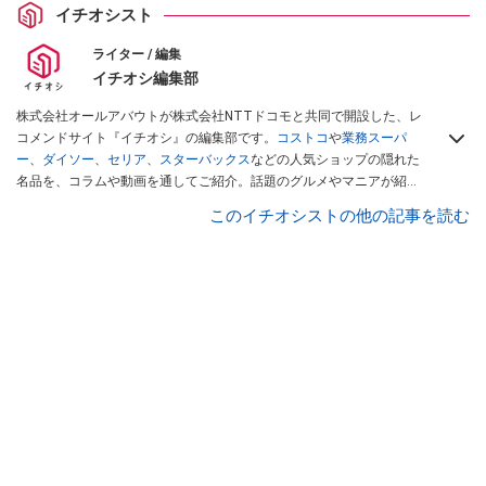
イチオシスト
ライター / 編集
イチオシ編集部
株式会社オールアバウトが株式会社NTTドコモと共同で開設した、レ
コメンドサイト『イチオシ』の編集部です。
コストコ
や
業務スーパ
ー
、
ダイソー
、
セリア
、
スターバックス
などの人気ショップの隠れた
名品を、コラムや動画を通してご紹介。話題のグルメやマニアが紹介
するアウトドア情報も満載です。配信しているコンテンツは専門家や
このイチオシストの他の記事を読む
インフルエンサーが実際に使用してレビューしています。毎日トレン
ド情報をお届けしているので、ぜひ
Googleニュースでフォロー
してく
ださい！