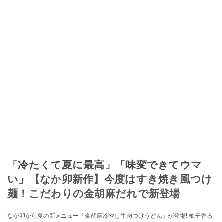
「冷たくて夏に最高」「味変できてウマ
い」【なか卯新作】今度はすき焼き風つけ
麺！こだわりの金胡麻だれで新登場
なか卯から夏の新メニュー「金胡麻冷やし牛肉つけうどん」が登場! 柚子香る