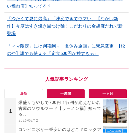
い焼肉店】知ってる？
「冷たくて夏に最高」「味変できてウマい」【なか卯新
作】今度はすき焼き風つけ麺！こだわりの金胡麻だれで新
登場
「ママ限定」に批判殺到→「夏休み企画」に緊急変更…【松
のや】誰でも使える「定食500円が神すぎる」
最新
一週間
一ヶ月
爆盛りもやしで700円！行列が絶えない名
古屋のソウルフード【ラーメン福】知って
1
る...
2026/06/12
コンビニ氷が一番安いのはどこ？ロックア