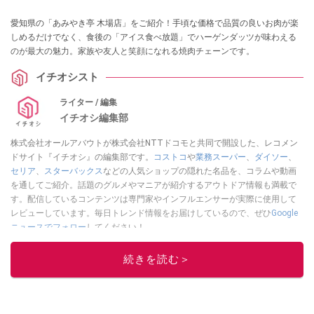
愛知県の「あみやき亭 木場店」をご紹介！手頃な価格で品質の良いお肉が楽
しめるだけでなく、食後の「アイス食べ放題」でハーゲンダッツが味わえる
のが最大の魅力。家族や友人と笑顔になれる焼肉チェーンです。
イチオシスト
ライター / 編集
イチオシ編集部
株式会社オールアバウトが株式会社NTTドコモと共同で開設した、レコメン
ドサイト『イチオシ』の編集部です。
コストコ
や
業務スーパー
、
ダイソー
、
セリア
、
スターバックス
などの人気ショップの隠れた名品を、コラムや動画
を通してご紹介。話題のグルメやマニアが紹介するアウトドア情報も満載で
す。配信しているコンテンツは専門家やインフルエンサーが実際に使用して
レビューしています。毎日トレンド情報をお届けしているので、ぜひ
Google
ニュースでフォロー
してください！
このイチオシストの他の記事を読む
続きを読む＞