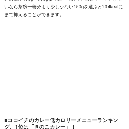
いなら茶碗一善分より少し少ない150gを選ぶと234kcalに
まで抑えることができます。
■ココイチのカレー低カロリーメニューランキン
グ、1位は「きのこカレー」！