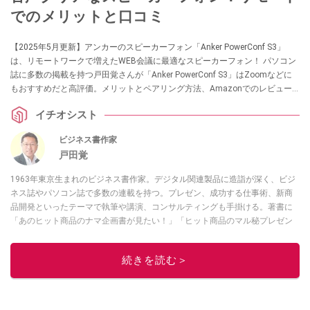
でのメリットと口コミ
【2025年5月更新】アンカーのスピーカーフォン「Anker PowerConf S3」
は、リモートワークで増えたWEB会議に最適なスピーカーフォン！ パソコン
誌に多数の掲載を持つ戸田覚さんが「Anker PowerConf S3」はZoomなどに
もおすすめだと高評価。メリットとペアリング方法、Amazonでのレビュー
もあわせて紹介します。
イチオシスト
ビジネス書作家
戸田覚
1963年東京生まれのビジネス書作家。デジタル関連製品に造詣が深く、ビジ
ネス誌やパソコン誌で多数の連載を持つ。プレゼン、成功する仕事術、新商
品開発といったテーマで執筆や講演、コンサルティングも手掛ける。著書に
「あのヒット商品のナマ企画書が見たい！」「ヒット商品のマル秘プレゼン
資料を大公開！」など。YouTubeチャンネルでも製品レビューやIT系の情報
の動画を随時アップロード中！
アバンギャルド
続きを読む＞
このイチオシストの他の記事を読む