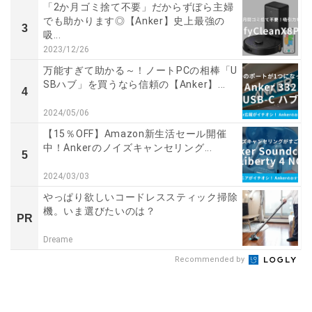
「2か月ゴミ捨て不要」だからずぼら主婦
でも助かります◎【Anker】史上最強の
3
吸...
2023/12/26
万能すぎて助かる～！ノートPCの相棒「U
SBハブ」を買うなら信頼の【Anker】...
4
2024/05/06
【15％OFF】Amazon新生活セール開催
中！Ankerのノイズキャンセリング...
5
2024/03/03
やっぱり欲しいコードレススティック掃除
機。いま選びたいのは？
PR
Dreame
Recommended by