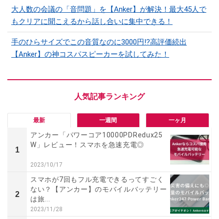
大人数の会議の「音問題」を【Anker】が解決！最大45人で
もクリアに聞こえるから話し合いに集中できる！
手のひらサイズでこの音質なのに3000円!?高評価続出
【Anker】の神コスパスピーカーを試してみた！
最新
一週間
一ヶ月
アンカー「パワーコア10000PDRedux25
W」レビュー！スマホを急速充電◎
1
2023/10/17
スマホが7回もフル充電できるってすごく
ない？【アンカー】のモバイルバッテリー
2
は旅...
2023/11/28